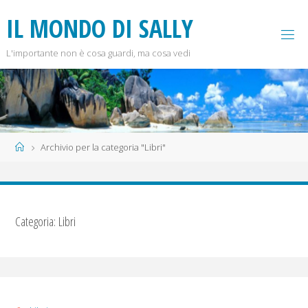
Salta
I
L
M
O
N
D
O
D
I
S
A
L
L
Y
al
contenuto
L'importante non è cosa guardi, ma cosa vedi
Home
Archivio per la categoria "Libri"
Categoria:
Libri