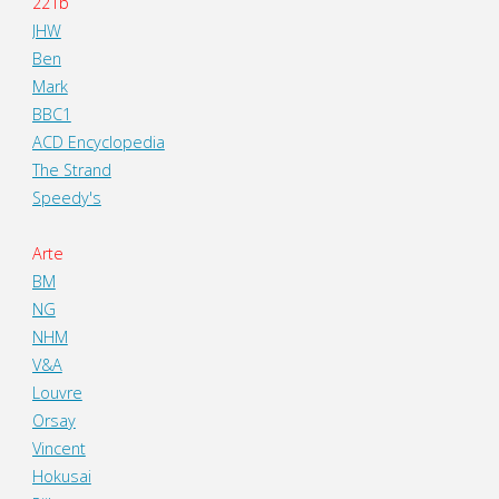
221b
JHW
Ben
Mark
BBC1
ACD Encyclopedia
The Strand
Speedy's
Arte
BM
NG
NHM
V&A
Louvre
Orsay
Vincent
Hokusai