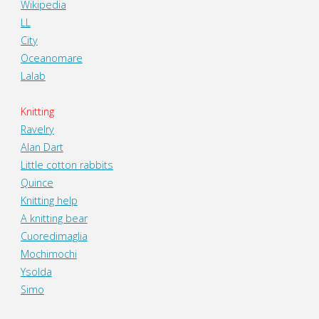
Wikipedia
LL
City
Oceanomare
Lalab
Knitting
Ravelry
Alan Dart
Little cotton rabbits
Quince
Knitting help
A knitting bear
Cuoredimaglia
Mochimochi
Ysolda
Simo