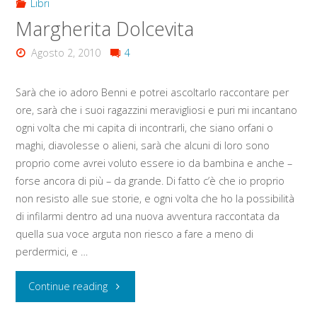
Libri
Margherita Dolcevita
Agosto 2, 2010
4
Sarà che io adoro Benni e potrei ascoltarlo raccontare per
ore, sarà che i suoi ragazzini meravigliosi e puri mi incantano
ogni volta che mi capita di incontrarli, che siano orfani o
maghi, diavolesse o alieni, sarà che alcuni di loro sono
proprio come avrei voluto essere io da bambina e anche –
forse ancora di più – da grande. Di fatto c’è che io proprio
non resisto alle sue storie, e ogni volta che ho la possibilità
di infilarmi dentro ad una nuova avventura raccontata da
quella sua voce arguta non riesco a fare a meno di
perdermici, e …
"Margherita
Continue reading
Dolcevita"