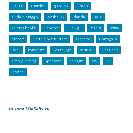
Galles
Giardini
giardino
Grecia
guide di viaggio
Innsbruck
Irlanda
isola
knitting books
London
Ludwig II
maglia
mare
mozart
North Gower Street
Oceano
Portogallo
Rodi
romanzo
Salisburgo
scrittori
Sherlock
simply knitting
Speedy's
spiaggia
toy
UK
Vienna
Io sono MiaSally su