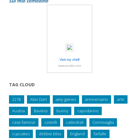
Sul mio comodino
Visit my shelf
www.anobii.com
TAG CLOUD
221B
Alan Dart
amy gaines
anniversario
arte
Austria
Baviera
bunny
capodanno
case famose
castelli
cattedrali
Cornovaglia
cupcakes
debbie bliss
England
farfalle