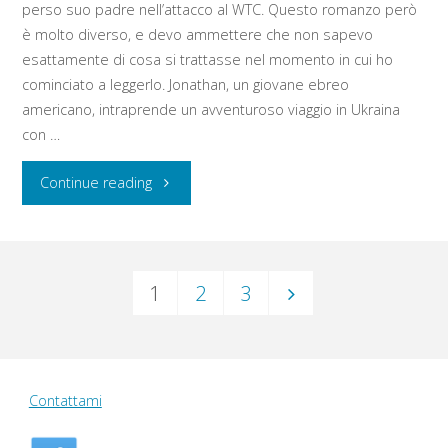
perso suo padre nell’attacco al WTC. Questo romanzo però
è molto diverso, e devo ammettere che non sapevo
esattamente di cosa si trattasse nel momento in cui ho
cominciato a leggerlo. Jonathan, un giovane ebreo
americano, intraprende un avventuroso viaggio in Ukraina
con …
"Everything
Continue reading
is
illuminated"
1
2
3
Paginazione
degli
Contattami