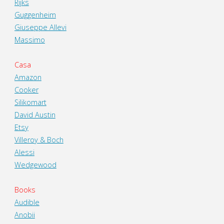
Rijks
Guggenheim
Giuseppe Allevi
Massimo
Casa
Amazon
Cooker
Silikomart
David Austin
Etsy
Villeroy & Boch
Alessi
Wedgewood
Books
Audible
Anobii