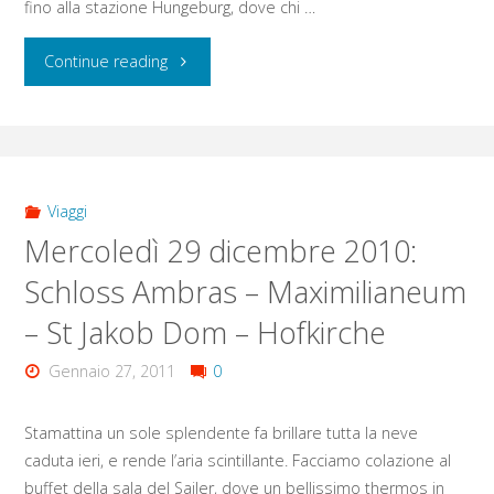
fino alla stazione Hungeburg, dove chi …
"Giovedì
Continue reading
30
dicembre
2010:
Viaggi
Mercoledì 29 dicembre 2010:
Funicolare
Schloss Ambras – Maximilianeum
Nordketten
– St Jakob Dom – Hofkirche
–
Gennaio 27, 2011
0
Alpenzoo
Stamattina un sole splendente fa brillare tutta la neve
–
caduta ieri, e rende l’aria scintillante. Facciamo colazione al
Salisburgo"
buffet della sala del Sailer, dove un bellissimo thermos in