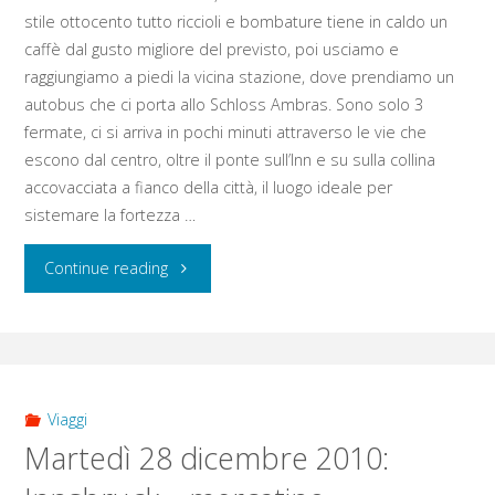
stile ottocento tutto riccioli e bombature tiene in caldo un
caffè dal gusto migliore del previsto, poi usciamo e
raggiungiamo a piedi la vicina stazione, dove prendiamo un
autobus che ci porta allo Schloss Ambras. Sono solo 3
fermate, ci si arriva in pochi minuti attraverso le vie che
escono dal centro, oltre il ponte sull’Inn e su sulla collina
accovacciata a fianco della città, il luogo ideale per
sistemare la fortezza …
"Mercoledì
Continue reading
29
dicembre
2010:
Viaggi
Martedì 28 dicembre 2010:
Schloss