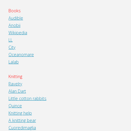
Books
Audible
Anobii
Wikipedia
LL
City
Oceanomare
Lalab
Knitting
Ravelry
Alan Dart
Little cotton rabbits
Quince
Knitting help
A knitting bear
Cuoredimaglia