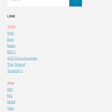
per:
LINK
221b
JHW
Ben
Mark
BBC1
ACD Encyclopedia
The Strand
Speedy's
Arte
BM
NG
NHM
V&A