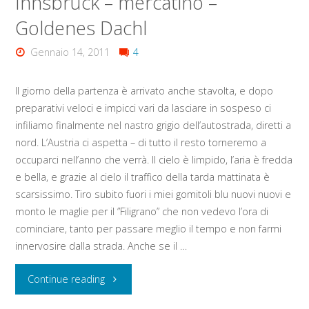
Innsbruck – mercatino –
Ambras
Goldenes Dachl
–
Gennaio 14, 2011
4
Maximilianeum
Il giorno della partenza è arrivato anche stavolta, e dopo
–
preparativi veloci e impicci vari da lasciare in sospeso ci
St
infiliamo finalmente nel nastro grigio dell’autostrada, diretti a
nord. L’Austria ci aspetta – di tutto il resto torneremo a
Jakob
occuparci nell’anno che verrà. Il cielo è limpido, l’aria è fredda
e bella, e grazie al cielo il traffico della tarda mattinata è
Dom
scarsissimo. Tiro subito fuori i miei gomitoli blu nuovi nuovi e
monto le maglie per il ”Filigrano” che non vedevo l’ora di
–
cominciare, tanto per passare meglio il tempo e non farmi
Hofkirche"
innervosire dalla strada. Anche se il …
"Martedì
Continue reading
28