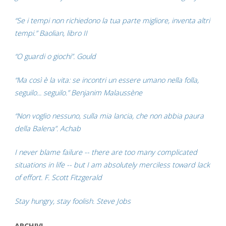
“Se i tempi non richiedono la tua parte migliore, inventa altri
tempi.” Baolian, libro II
“O guardi o giochi”. Gould
“Ma così è la vita: se incontri un essere umano nella folla,
seguilo... seguilo.” Benjanim Malaussène
“Non voglio nessuno, sulla mia lancia, che non abbia paura
della Balena”. Achab
I never blame failure -- there are too many complicated
situations in life -- but I am absolutely merciless toward lack
of effort. F. Scott Fitzgerald
Stay hungry, stay foolish. Steve Jobs
ARCHIVI