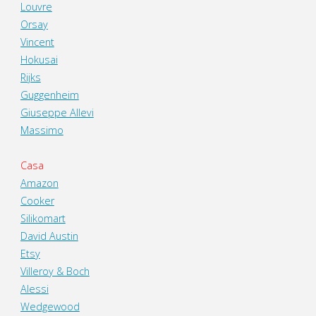
Louvre
Orsay
Vincent
Hokusai
Rijks
Guggenheim
Giuseppe Allevi
Massimo
Casa
Amazon
Cooker
Silikomart
David Austin
Etsy
Villeroy & Boch
Alessi
Wedgewood