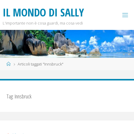
Salta
I
L
M
O
N
D
O
D
I
S
A
L
L
Y
al
contenuto
L'importante non è cosa guardi, ma cosa vedi
Home
Articoli taggati "Innsbruck"
Tag:
Innsbruck