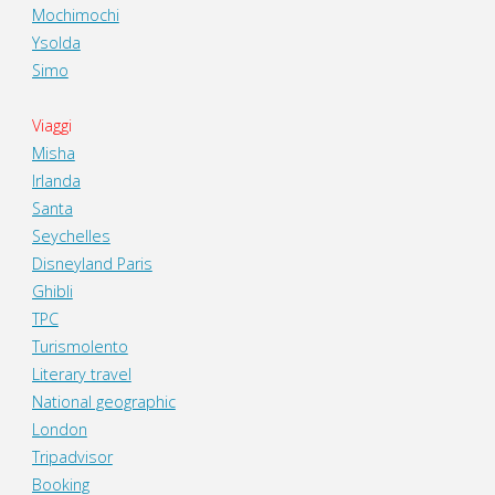
Mochimochi
Ysolda
Simo
Viaggi
Misha
Irlanda
Santa
Seychelles
Disneyland Paris
Ghibli
TPC
Turismolento
Literary travel
National geographic
London
Tripadvisor
Booking