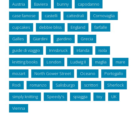
Austria
Baviera
bunny
capodanno
case famose
castelli
cattedrali
Cornovaglia
cupcakes
debbie bliss
England
farfalle
Galles
Giardini
giardino
Grecia
guide di viaggio
Innsbruck
Irlanda
isola
knitting books
London
Ludwig II
maglia
mare
mozart
North Gower Street
Oceano
Portogallo
Rodi
romanzo
Salisburgo
scrittori
Sherlock
simply knitting
Speedy's
spiaggia
toy
UK
Vienna