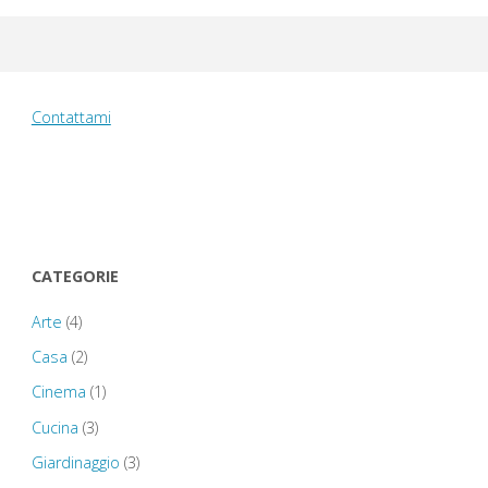
dicembre
2010:
Contattami
Innsbruck
–
mercatino
CATEGORIE
–
Arte
(4)
Goldenes
Casa
(2)
Dachl"
Cinema
(1)
Cucina
(3)
Giardinaggio
(3)