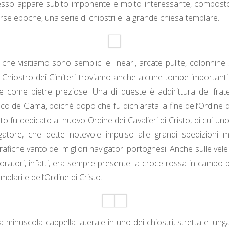
esso appare subito imponente e molto interessante, composto 
verse epoche, una serie di chiostri e la grande chiesa templare.
i che visitiamo sono semplici e lineari, arcate pulite, colonnine s
el Chiostro dei Cimiteri troviamo anche alcune tombe importanti
ie come pietre preziose. Una di queste è addirittura del frat
co de Gama, poiché dopo che fu dichiarata la fine dell’Ordine d
o fu dedicato al nuovo Ordine dei Cavalieri di Cristo, di cui un
gatore, che dette notevole impulso alle grandi spedizioni m
fiche vanto dei migliori navigatori portoghesi. Anche sulle vele
loratori, infatti, era sempre presente la croce rossa in campo 
mplari e dell’Ordine di Cristo.
 minuscola cappella laterale in uno dei chiostri, stretta e lunga