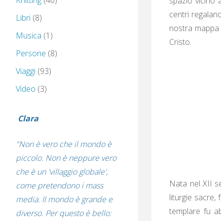
Knitting
(40)
spazio vicino 
centri regalano
Libri
(8)
nostra mappa in
Musica
(1)
Cristo.
Persone
(8)
Viaggi
(93)
Video
(3)
Clara
"Non è vero che il mondo è
piccolo. Non è neppure vero
che è un 'villaggio globale',
Nata nel XII s
come pretendono i mass
liturgie sacre
media. Il mondo è grande e
templare fu ab
diverso. Per questo è bello: