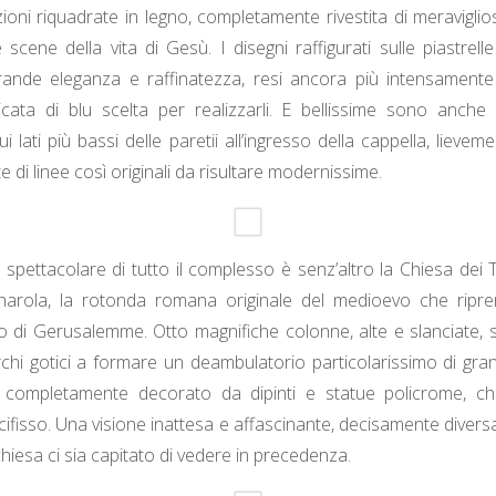
zioni riquadrate in legno, completamente rivestita di meraviglio
ie scene della vita di Gesù. I disegni raffigurati sulle piastrel
grande eleganza e raffinatezza, resi ancora più intensamente s
cata di blu scelta per realizzarli. E bellissime sono anche
 lati più bassi delle paretii all’ingresso della cappella, lieve
e di linee così originali da risultare modernissime.
 spettacolare di tutto il complesso è senz’altro la Chiesa dei 
Charola, la rotonda romana originale del medioevo che ripre
 di Gerusalemme. Otto magnifiche colonne, alte e slanciate, s
rchi gotici a formare un deambulatorio particolarissimo di gr
a, completamente decorato da dipinti e statue policrome, c
ocifisso. Una visione inattesa e affascinante, decisamente diver
 chiesa ci sia capitato di vedere in precedenza.