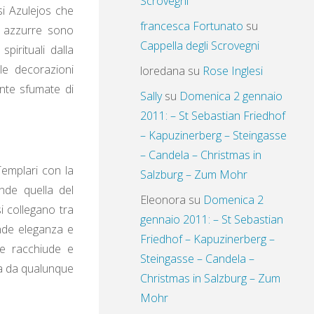
Scrovegni
si Azulejos che
francesca Fortunato
su
le azzurre sono
Cappella degli Scrovegni
pirituali dalla
 le decorazioni
loredana
su
Rose Inglesi
mente sfumate di
Sally
su
Domenica 2 gennaio
2011: – St Sebastian Friedhof
– Kapuzinerberg – Steingasse
– Candela – Christmas in
Templari con la
Salzburg – Zum Mohr
nde quella del
Eleonora
su
Domenica 2
i collegano tra
gennaio 2011: – St Sebastian
ande eleganza e
Friedhof – Kapuzinerberg –
he racchiude e
Steingasse – Candela –
sa da qualunque
Christmas in Salzburg – Zum
Mohr