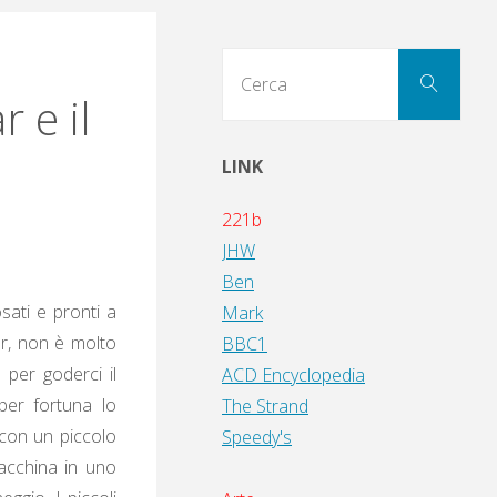
Cerc
Cerca
per:
 e il
LINK
221b
JHW
Ben
sati e pronti a
Mark
ar, non è molto
BBC1
 per goderci il
ACD Encyclopedia
per fortuna lo
The Strand
 con un piccolo
Speedy's
macchina in uno