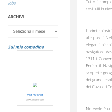
Tutto il compl
Jobs
costruiti in di
ARCHIVI
Archivi
I primi chiostr
alle pareti. N
eleganti nicch
Sul mio comodino
navigatore Vas
1311 il Convent
Enrico il Navi
scoperte geogra
dei grandi esp
dei Cavalieri Te
Visit my shelf
www.anobii.com
Notevole è una