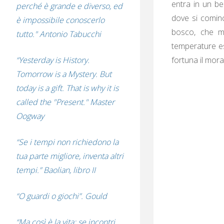
entra in un bel
perché è grande e diverso, ed
dove si cominc
è impossibile conoscerlo
bosco, che m
tutto." Antonio Tabucchi
temperature es
fortuna il moral
“Yesterday is History.
Tomorrow is a Mystery. But
today is a gift. That is why it is
called the "Present." Master
Oogway
“Se i tempi non richiedono la
tua parte migliore, inventa altri
tempi.” Baolian, libro II
“O guardi o giochi”. Gould
“Ma così è la vita: se incontri