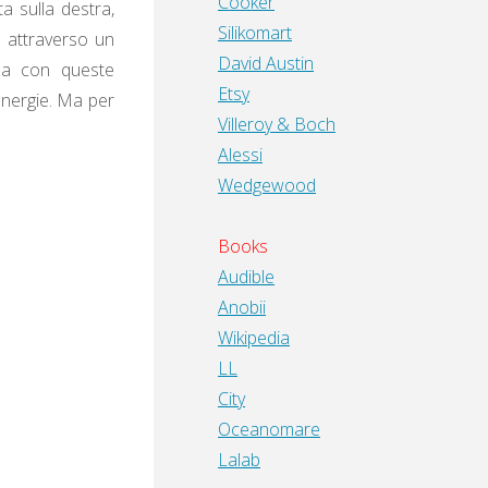
Cooker
ta sulla destra,
Silikomart
u attraverso un
David Austin
ma con queste
Etsy
energie. Ma per
Villeroy & Boch
Alessi
Wedgewood
Books
Audible
Anobii
Wikipedia
LL
City
Oceanomare
Lalab