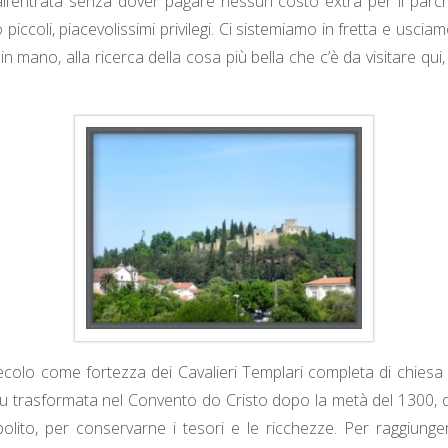
all’entrata senza dover pagare nessun costo extra per il parche
 piccoli, piacevolissimi privilegi. Ci sistemiamo in fretta e uscia
 mano, alla ricerca della cosa più bella che c’è da visitare qui
ecolo come fortezza dei Cavalieri Templari completa di chiesa p
, fu trasformata nel Convento do Cristo dopo la metà del 1300, 
olito, per conservarne i tesori e le ricchezze. Per raggiungere