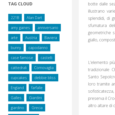
botte dalle se
TAG CLOUD
illustrano var
221B
Alan Dart
splendidi, di 
sfumatura deli
amy gaines
anniversario
geometriche sui
arte
Austria
Baviera
giallo, compost
bunny
capodanno
case famose
castelli
L’elemento più
cattedrali
Cornovaglia
tradizionale 
Santo Sepolcro
cupcakes
debbie bliss
loro tramite a
England
farfalle
sofisticatezz
Galles
Giardini
preserva il Cr
altro altare di
giardino
Grecia