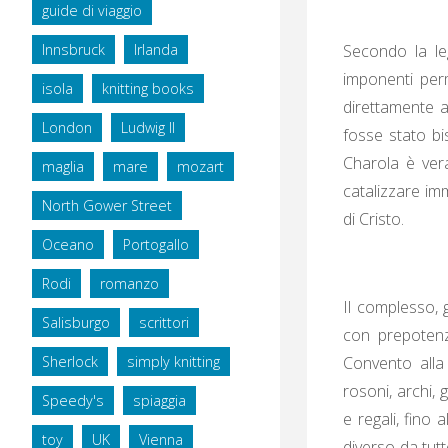
guide di viaggio
Secondo la le
Innsbruck
Irlanda
imponenti perm
isola
knitting books
direttamente a
London
Ludwig II
fosse stato bi
Charola è ver
maglia
mare
mozart
catalizzare imm
North Gower Street
di Cristo.
Oceano
Portogallo
Rodi
romanzo
Il complesso, 
Salisburgo
scrittori
con prepotenza
Convento alla
Sherlock
simply knitting
rosoni, archi, 
Speedy's
spiaggia
e regali, fino
toy
UK
Vienna
diverso da tutt