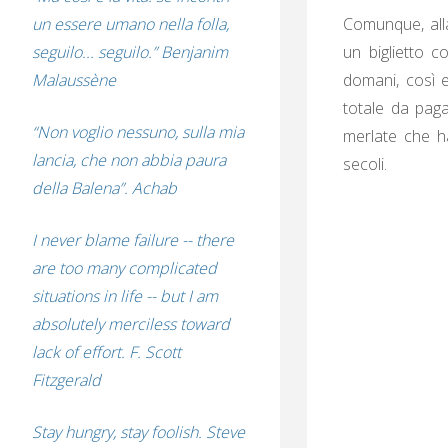
Comunque, alla
un essere umano nella folla,
un biglietto 
seguilo... seguilo.” Benjanim
domani, così 
Malaussène
totale da paga
“Non voglio nessuno, sulla mia
merlate che ha
lancia, che non abbia paura
secoli.
della Balena”. Achab
I never blame failure -- there
are too many complicated
situations in life -- but I am
absolutely merciless toward
lack of effort. F. Scott
Fitzgerald
Stay hungry, stay foolish. Steve