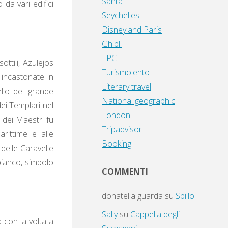
Santa
da vari edifici
Seychelles
Disneyland Paris
Ghibli
TPC
ottili, Azulejos
Turismolento
 incastonate in
Literary travel
ello del grande
National geographic
ei Templari nel
London
o dei Maestri fu
Tripadvisor
arittime e alle
Booking
 delle Caravelle
bianco, simbolo
COMMENTI
donatella guarda
su
Spillo
Sally
su
Cappella degli
 con la volta a