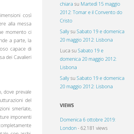
chiara
su
Martedì 15 maggio
2012: Tomar e il Convento do
imensioni così
Cristo
tere alla messa
Sally
su
Sabato 19 e domenica
nque momento ci
20 maggio 2012: Lisbona
nde a parte, la
ioso capace di
Luca
su
Sabato 19 e
sa dei Cavalieri
domenica 20 maggio 2012:
Lisbona
Sally
su
Sabato 19 e domenica
20 maggio 2012: Lisbona
o, dove prevale
utturazioni del
VIEWS
ioni smerlate,
utture imponenti
Domenica 6 ottobre 2019:
i completamente
London
- 62.181 views
tale, con archi,