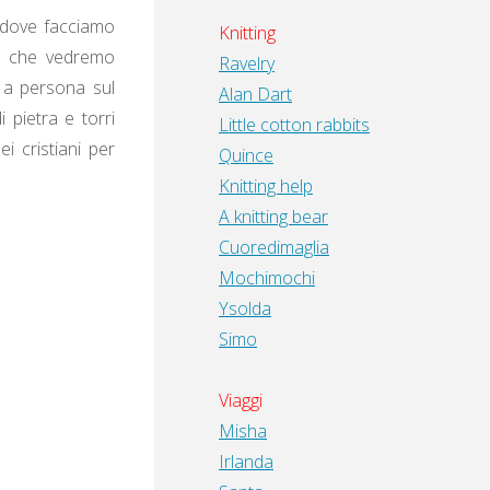
, dove facciamo
Knitting
ue che vedremo
Ravelry
 a persona sul
Alan Dart
 pietra e torri
Little cotton rabbits
i cristiani per
Quince
Knitting help
A knitting bear
Cuoredimaglia
Mochimochi
Ysolda
Simo
Viaggi
Misha
Irlanda