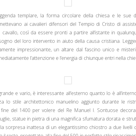
ggenda templare, la forma circolare della chiesa e le sue d
ettevano ai cavalieri difensori del Tempio di Cristo di assis
 cavallo, così da essere pronti a partire all’istante in qualu
sogno del loro intervento in aiuto della causa cristiana. Legge
amente impressionante, un altare dal fascino unico e mister
ediatamente l’attenzione e l’energia di chiunque entri nella chie
grande e vario, è interessante all’esterno quanto lo è all’intern
 lo stile architettonico manuelino aggiunto durante le ristr
 fine del 1400 per volere del Re Manuel I. Sontuose decoraz
guglie, statue in pietra di una magnifica sfumatura dorata e str
 alla sorpresa inattesa di un elegantissimo chiostro a due livell
o il resto, progettato alla fine del 500 in perfetto stile rinascimen