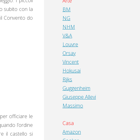
ggio. I piccoli
Arte
mo subito con la
BM
, il Convento do
NG
NHM
V&A
Louvre
Orsay
Vincent
Hokusai
Rijks
Guggenheim
Giuseppe Allevi
Massimo
er officiare le
Casa
quando l’ordine
Amazon
 il castello si