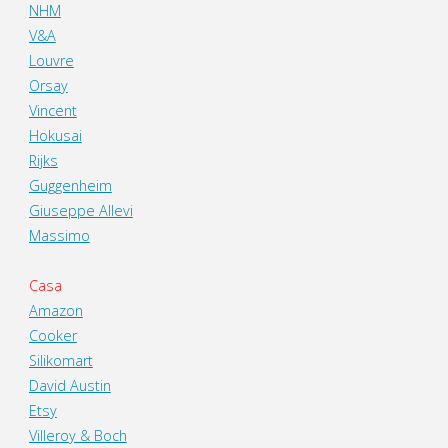
NHM
V&A
Louvre
Orsay
Vincent
Hokusai
Rijks
Guggenheim
Giuseppe Allevi
Massimo
Casa
Amazon
Cooker
Silikomart
David Austin
Etsy
Villeroy & Boch