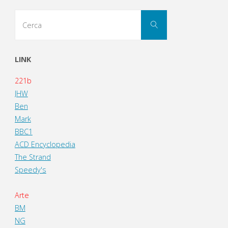
Cerca
Cerca
per:
LINK
221b
JHW
Ben
Mark
BBC1
ACD Encyclopedia
The Strand
Speedy's
Arte
BM
NG