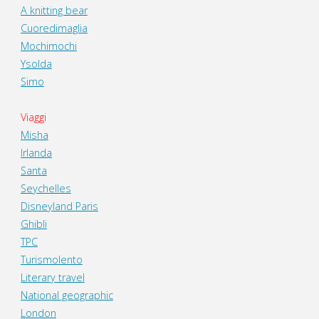
A knitting bear
Cuoredimaglia
Mochimochi
Ysolda
Simo
Viaggi
Misha
Irlanda
Santa
Seychelles
Disneyland Paris
Ghibli
TPC
Turismolento
Literary travel
National geographic
London