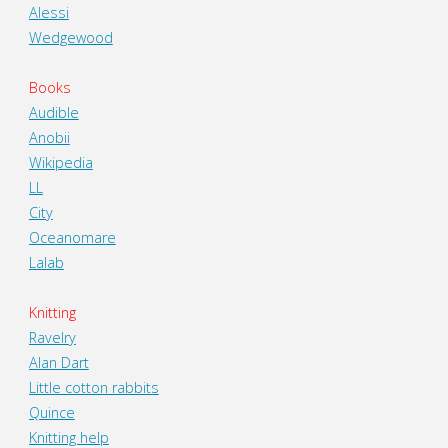
Alessi
Wedgewood
Books
Audible
Anobii
Wikipedia
LL
City
Oceanomare
Lalab
Knitting
Ravelry
Alan Dart
Little cotton rabbits
Quince
Knitting help