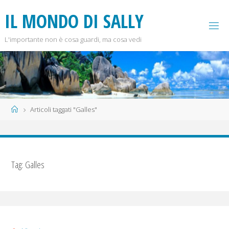
Salta
I
L
M
O
N
D
O
D
I
S
A
L
L
Y
al
contenuto
L'importante non è cosa guardi, ma cosa vedi
Home
Articoli taggati "Galles"
Tag:
Galles