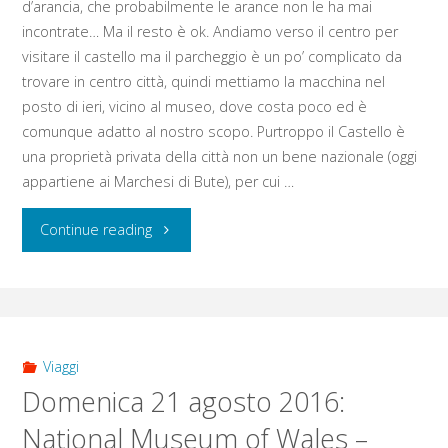
d’arancia, che probabilmente le arance non le ha mai
Reading
incontrate… Ma il resto è ok. Andiamo verso il centro per
–
visitare il castello ma il parcheggio è un po’ complicato da
trovare in centro città, quindi mettiamo la macchina nel
Pisa"
posto di ieri, vicino al museo, dove costa poco ed è
comunque adatto al nostro scopo. Purtroppo il Castello è
una proprietà privata della città non un bene nazionale (oggi
appartiene ai Marchesi di Bute), per cui …
"Lunedì
Continue reading
22
agosto
2016:
Viaggi
Domenica 21 agosto 2016:
Cardiff
National Museum of Wales –
Castle