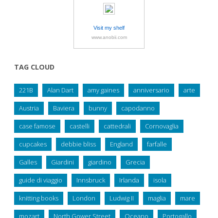
Visit my shelf
www.anobii.com
TAG CLOUD
221B
Alan Dart
amy gaines
anniversario
arte
Austria
Baviera
bunny
capodanno
case famose
castelli
cattedrali
Cornovaglia
cupcakes
debbie bliss
England
farfalle
Galles
Giardini
giardino
Grecia
guide di viaggio
Innsbruck
Irlanda
isola
knitting books
London
Ludwig II
maglia
mare
mozart
North Gower Street
Oceano
Portogallo