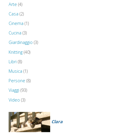
–
Arte
(4)
Casa
(2)
Llandaff
Cinema
(1)
Cathedral
Cucina
(3)
–
Giardinaggio
(3)
Knitting
(40)
Tardis
Libri
(8)
–
Musica
(1)
Cardiff
Persone
(8)
Viaggi
(93)
Bay"
Video
(3)
Clara