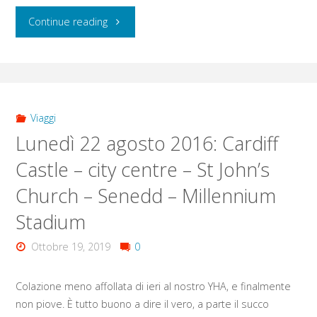
"Martedì
Continue reading
23
agosto
2016:
Viaggi
Lunedì 22 agosto 2016: Cardiff
Tyntesfield
Castle – city centre – St John’s
House
Church – Senedd – Millennium
–
Stadium
Banksy’s
Ottobre 19, 2019
0
Bristol
Colazione meno affollata di ieri al nostro YHA, e finalmente
–
non piove. È tutto buono a dire il vero, a parte il succo