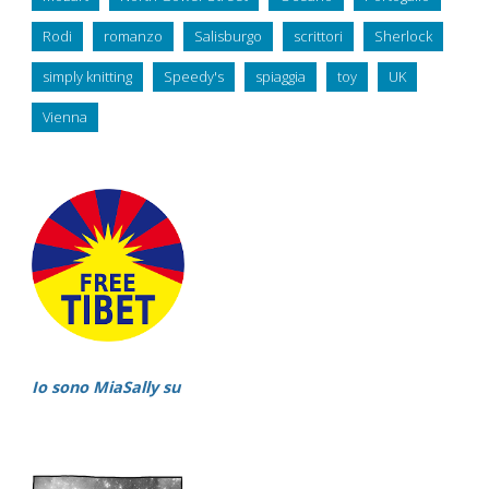
Rodi
romanzo
Salisburgo
scrittori
Sherlock
simply knitting
Speedy's
spiaggia
toy
UK
Vienna
Io sono MiaSally su