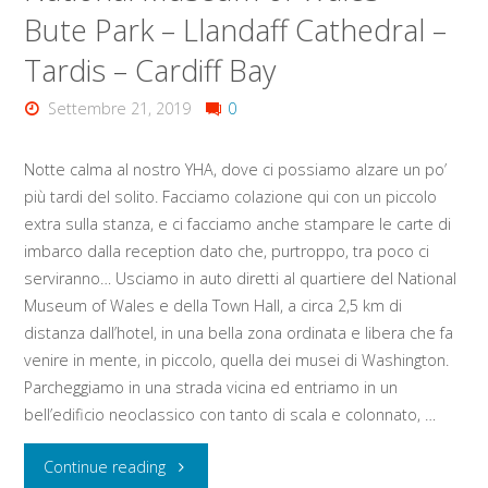
Bute Park – Llandaff Cathedral –
–
Tardis – Cardiff Bay
city
Settembre 21, 2019
0
centre
Notte calma al nostro YHA, dove ci possiamo alzare un po’
–
più tardi del solito. Facciamo colazione qui con un piccolo
extra sulla stanza, e ci facciamo anche stampare le carte di
St
imbarco dalla reception dato che, purtroppo, tra poco ci
John’s
serviranno… Usciamo in auto diretti al quartiere del National
Museum of Wales e della Town Hall, a circa 2,5 km di
Church
distanza dall’hotel, in una bella zona ordinata e libera che fa
venire in mente, in piccolo, quella dei musei di Washington.
–
Parcheggiamo in una strada vicina ed entriamo in un
bell’edificio neoclassico con tanto di scala e colonnato, …
Senedd
–
"Domenica
Continue reading