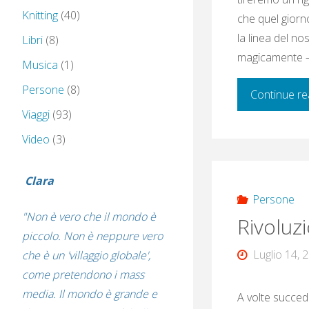
Knitting
(40)
che quel giorno
la linea del n
Libri
(8)
magicamente 
Musica
(1)
Persone
(8)
Continue re
Viaggi
(93)
Video
(3)
Clara
Persone
"Non è vero che il mondo è
Rivoluzi
piccolo. Non è neppure vero
Luglio 14, 
che è un 'villaggio globale',
come pretendono i mass
media. Il mondo è grande e
A volte succed