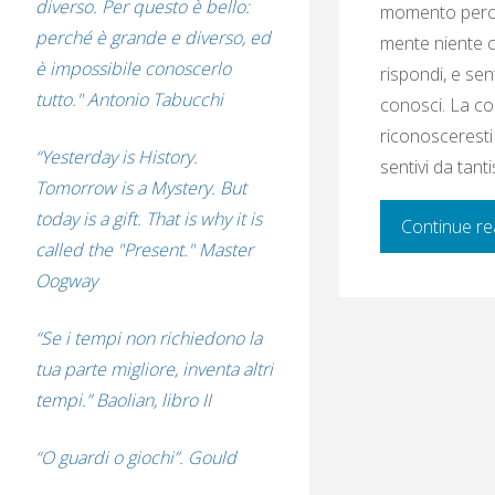
diverso. Per questo è bello:
momento perché
perché è grande e diverso, ed
mente niente ch
è impossibile conoscerlo
rispondi, e se
tutto." Antonio Tabucchi
conosci. La co
riconosceresti 
“Yesterday is History.
sentivi da tant
Tomorrow is a Mystery. But
today is a gift. That is why it is
Continue re
called the "Present." Master
Oogway
“Se i tempi non richiedono la
tua parte migliore, inventa altri
tempi.” Baolian, libro II
“O guardi o giochi”. Gould