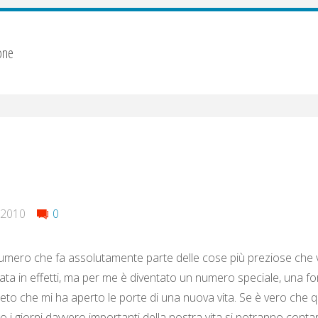
one
 2010
0
mero che fa assolutamente parte delle cose più preziose che v
ata in effetti, ma per me è diventato un numero speciale, una f
eto che mi ha aperto le porte di una nuova vita. Se è vero che
o i giorni davvero importanti della nostra vita si potranno contar