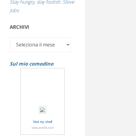
Stay hungry, stay foolish. Steve
Jobs
ARCHIVI
Archivi
Sul mio comodino
Visit my shelf
www.anobii.com