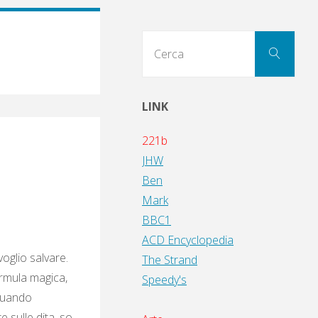
Cerc
Cerca
per:
LINK
221b
JHW
Ben
Mark
BBC1
ACD Encyclopedia
oglio salvare.
The Strand
ormula magica,
Speedy's
 quando
e sulle dita, so