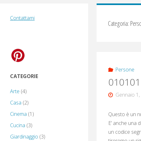
Contattami
Categoria:
Pers
Persone
CATEGORIE
010101
Arte
(4)
Gennaio 1,
Casa
(2)
Cinema
(1)
Questo è un nu
E’ anche una d
Cucina
(3)
un codice segr
Giardinaggio
(3)
tireremo un rig