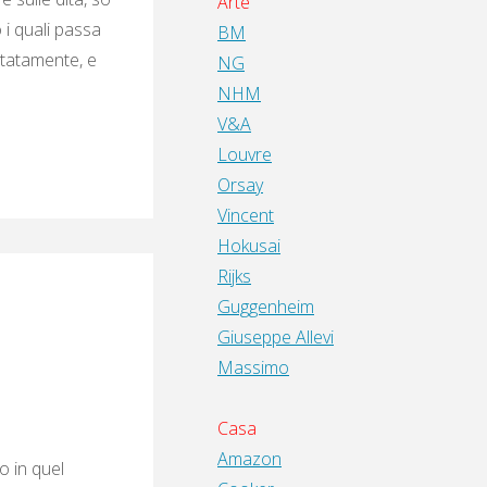
Arte
 i quali passa
BM
ttatamente, e
NG
NHM
V&A
Louvre
Orsay
Vincent
Hokusai
Rijks
Guggenheim
Giuseppe Allevi
Massimo
Casa
Amazon
o in quel