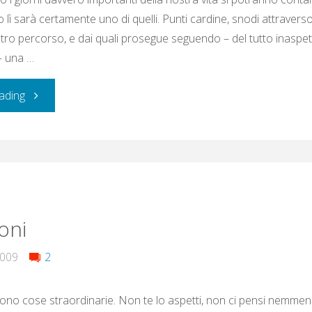
 lì sarà certamente uno di quelli. Punti cardine, snodi attraverso
ostro percorso, e dai quali prosegue seguendo – del tutto inaspe
– una …
"010101"
ading
oni
2009
2
ono cose straordinarie. Non te lo aspetti, non ci pensi nemmen