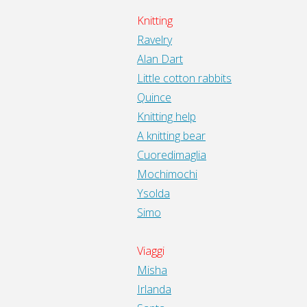
Knitting
Ravelry
Alan Dart
Little cotton rabbits
Quince
Knitting help
A knitting bear
Cuoredimaglia
Mochimochi
Ysolda
Simo
Viaggi
Misha
Irlanda