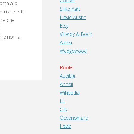
Cooker
iama alla
Silikomart
llulare. E tu
David Austin
oce che
Etsy
e
Villeroy & Boch
 che non la
Alessi
Wedgewood
Books
Audible
Anobii
Wikipedia
LL
City
Oceanomare
Lalab