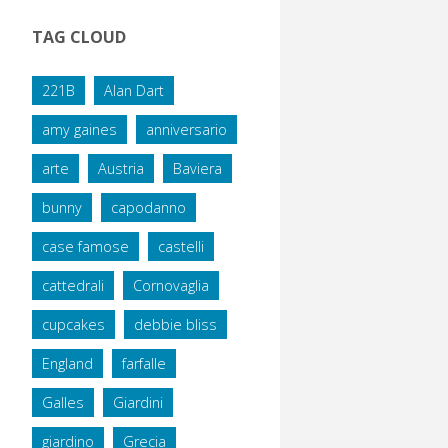
TAG CLOUD
221B
Alan Dart
amy gaines
anniversario
arte
Austria
Baviera
bunny
capodanno
case famose
castelli
cattedrali
Cornovaglia
cupcakes
debbie bliss
England
farfalle
Galles
Giardini
giardino
Grecia