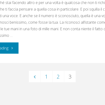
 stai facendo altro e per una volta è qualcosa che non ti rich
e ti faccia pensare a quella cosa in particolare. E poi squilla il ce
nti una voce. E anche se il numero è sconosciuto, quella è una v
nosci benissimo, come fosse la tua. La riconosci all’istante com
le tue mani in una foto di mille mani. E non conta niente il fatto
issimo …
"Rivoluzioni"
ading
1
2
3
Paginazione