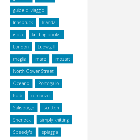
guide di viaggio
Innsbruck
Irlanda
isola
knitting books
London
Ludwig II
maglia
mare
mozart
North Gower Street
Oceano
Portogallo
Rodi
romanzo
Salisburgo
scrittori
Sherlock
simply knitting
Speedy's
spiaggia