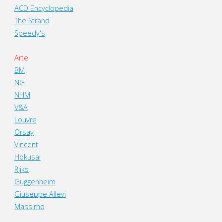
ACD Encyclopedia
The Strand
Speedy's
Arte
BM
NG
NHM
V&A
Louvre
Orsay
Vincent
Hokusai
Rijks
Guggenheim
Giuseppe Allevi
Massimo