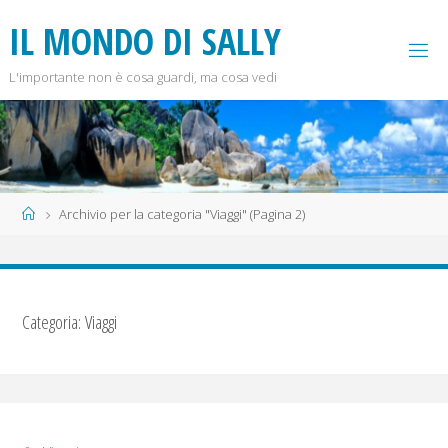
Salta
I
L
M
O
N
D
O
D
I
S
A
L
L
Y
al
contenuto
L'importante non è cosa guardi, ma cosa vedi
Home
Archivio per la categoria "Viaggi"
(Pagina 2)
Categoria:
Viaggi