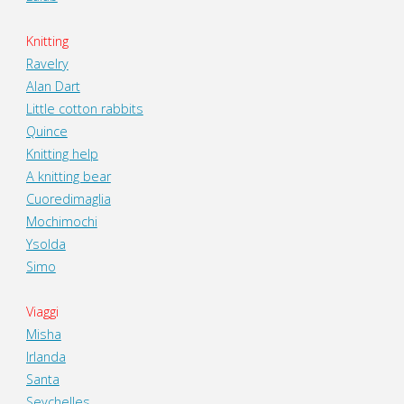
Knitting
Ravelry
Alan Dart
Little cotton rabbits
Quince
Knitting help
A knitting bear
Cuoredimaglia
Mochimochi
Ysolda
Simo
Viaggi
Misha
Irlanda
Santa
Seychelles