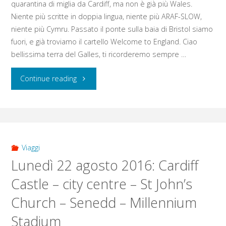
quarantina di miglia da Cardiff, ma non è già più Wales.
Niente più scritte in doppia lingua, niente più ARAF-SLOW,
niente più Cymru. Passato il ponte sulla baia di Bristol siamo
fuori, e già troviamo il cartello Welcome to England. Ciao
bellissima terra del Galles, ti ricorderemo sempre …
"Martedì
Continue reading
23
agosto
2016:
Viaggi
Lunedì 22 agosto 2016: Cardiff
Tyntesfield
Castle – city centre – St John’s
House
Church – Senedd – Millennium
–
Stadium