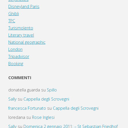
Disneyland Paris
Ghibli
TPC
Turismolento
Literary travel
National geographic
London
Tripadvisor
Booking
COMMENTI
donatella guarda
su
Spillo
Sally
su
Cappella degli Scrovegni
francesca Fortunato
su
Cappella degli Scrovegni
loredana
su
Rose Inglesi
Sally
su
Domenica 2 gennaio 2011: – St Sebastian Friedhof