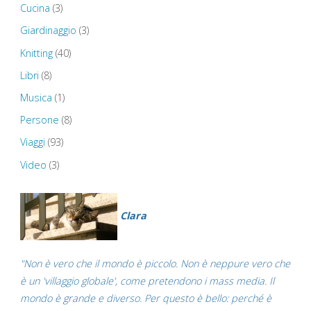
Cucina
(3)
–
Giardinaggio
(3)
Senedd
Knitting
(40)
–
Libri
(8)
Musica
(1)
Millennium
Persone
(8)
Stadium"
Viaggi
(93)
Video
(3)
Clara
"Non è vero che il mondo è piccolo. Non è neppure vero che
è un 'villaggio globale', come pretendono i mass media. Il
mondo è grande e diverso. Per questo è bello: perché è