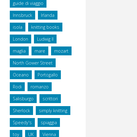
guide di viaggio
Innsbruck
Irlanda
isola
knitting books
London
Ludwig II
maglia
mare
mozart
North Gower Street
Oceano
Portogallo
Rodi
romanzo
Salisburgo
scrittori
Sherlock
simply knitting
Speedy's
spiaggia
toy
UK
Vienna