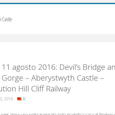
h Castle
 11 agosto 2016: Devil’s Bridge a
 Gorge – Aberystwyth Castle –
tion Hill Cliff Railway
3, 2018
0
 oggi, dopo una notte tranquilla nella magnifica casa di Rodney e