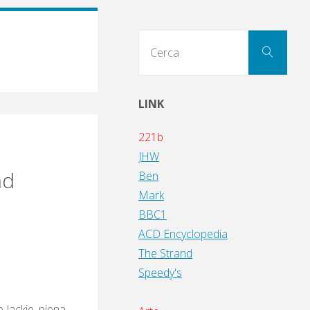
Cerc
Cerca
per:
LINK
221b
JHW
nd
Ben
Mark
BBC1
ACD Encyclopedia
The Strand
Speedy's
 Jackie, piena