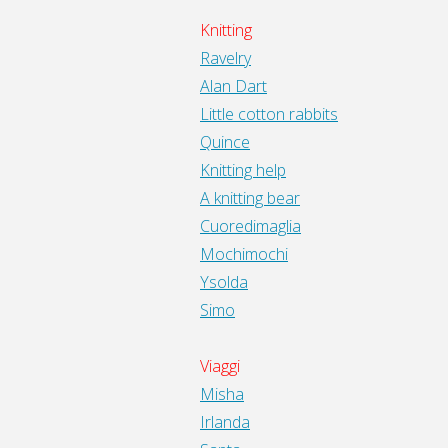
Knitting
Ravelry
Alan Dart
Little cotton rabbits
Quince
Knitting help
A knitting bear
Cuoredimaglia
Mochimochi
Ysolda
Simo
Viaggi
Misha
Irlanda