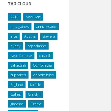
TAG CLOUD
221B
Alan Dart
amy gaines
anniversario
arte
Austria
Baviera
bunny
capodanno
case famose
castelli
cattedrali
Cornovaglia
cupcakes
debbie bliss
England
farfalle
Galles
Giardini
giardino
Grecia