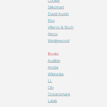
Cooker
Silikomart
David Austin
Etsy
Villeroy & Boch
Alessi
Wedgewood
Books
Audible
Anobii
Wikipedia
LL
City
Oceanomare
Lalab