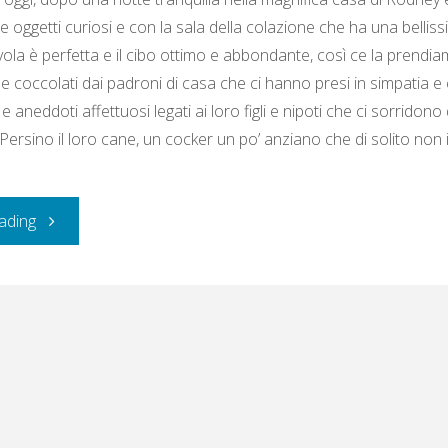
e oggetti curiosi e con la sala della colazione che ha una belliss
avola è perfetta e il cibo ottimo e abbondante, così ce la pren
i e coccolati dai padroni di casa che ci hanno presi in simpatia 
e aneddoti affettuosi legati ai loro figli e nipoti che ci sorridono 
 Persino il loro cane, un cocker un po’ anziano che di solito non 
"Giovedì
ading
11
agosto
2016:
Devil’s