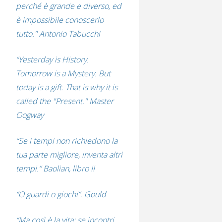
perché è grande e diverso, ed
è impossibile conoscerlo
tutto." Antonio Tabucchi
“Yesterday is History.
Tomorrow is a Mystery. But
today is a gift. That is why it is
called the "Present." Master
Oogway
“Se i tempi non richiedono la
tua parte migliore, inventa altri
tempi.” Baolian, libro II
“O guardi o giochi”. Gould
“Ma così è la vita: se incontri