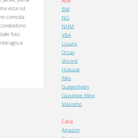
Arte
ima vista sul
BM
diamo comoda
NG
e condividono
NHM
dalle foto
V&A
interagisce
Louvre
Orsay
Vincent
Hokusai
Rijks
Guggenheim
Giuseppe Allevi
Massimo
Casa
Amazon