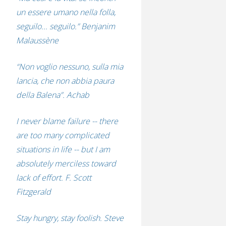
un essere umano nella folla,
seguilo... seguilo.” Benjanim
Malaussène
“Non voglio nessuno, sulla mia
lancia, che non abbia paura
della Balena”. Achab
I never blame failure -- there
are too many complicated
situations in life -- but I am
absolutely merciless toward
lack of effort. F. Scott
Fitzgerald
Stay hungry, stay foolish. Steve