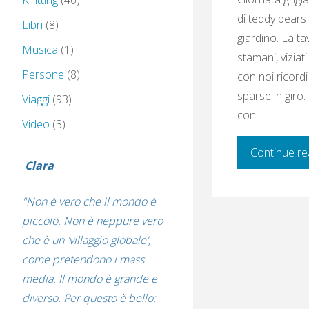
Knitting
(40)
di teddy bears 
Libri
(8)
giardino. La t
Musica
(1)
stamani, viziat
Persone
(8)
con noi ricordi 
sparse in giro.
Viaggi
(93)
con …
Video
(3)
Continue re
Clara
"Non è vero che il mondo è
piccolo. Non è neppure vero
che è un 'villaggio globale',
come pretendono i mass
media. Il mondo è grande e
diverso. Per questo è bello: