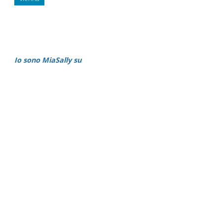
Io sono MiaSally su