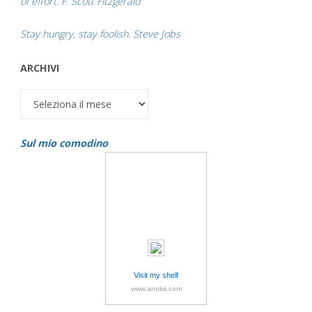
of effort. F. Scott Fitzgerald
Stay hungry, stay foolish. Steve Jobs
ARCHIVI
Archivi
Sul mio comodino
Visit my shelf
www.anobii.com