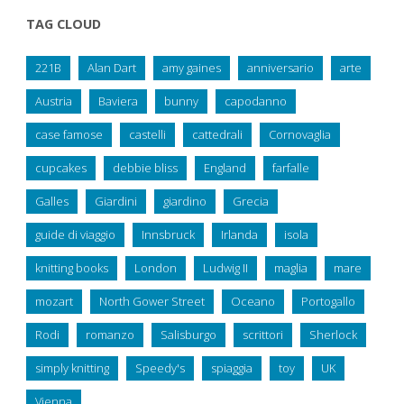
TAG CLOUD
221B
Alan Dart
amy gaines
anniversario
arte
Austria
Baviera
bunny
capodanno
case famose
castelli
cattedrali
Cornovaglia
cupcakes
debbie bliss
England
farfalle
Galles
Giardini
giardino
Grecia
guide di viaggio
Innsbruck
Irlanda
isola
knitting books
London
Ludwig II
maglia
mare
mozart
North Gower Street
Oceano
Portogallo
Rodi
romanzo
Salisburgo
scrittori
Sherlock
simply knitting
Speedy's
spiaggia
toy
UK
Vienna