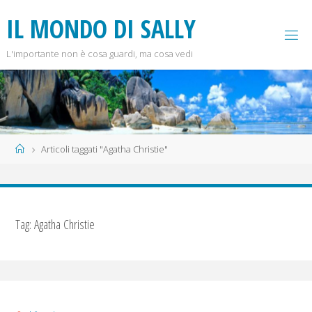
Salta
I
L
M
O
N
D
O
D
I
S
A
L
L
Y
al
contenuto
L'importante non è cosa guardi, ma cosa vedi
Home
Articoli taggati "Agatha Christie"
Tag:
Agatha Christie