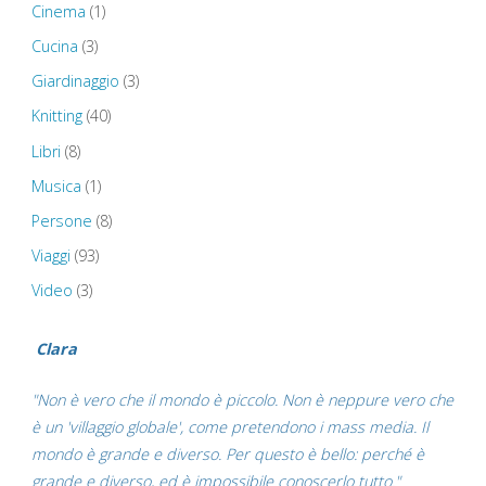
Cinema
(1)
Mayflower
Cucina
(3)
Giardinaggio
(3)
Steps
Knitting
(40)
–
Libri
(8)
Looe"
Musica
(1)
Persone
(8)
Viaggi
(93)
Video
(3)
Clara
"Non è vero che il mondo è piccolo. Non è neppure vero che
è un 'villaggio globale', come pretendono i mass media. Il
mondo è grande e diverso. Per questo è bello: perché è
grande e diverso, ed è impossibile conoscerlo tutto."