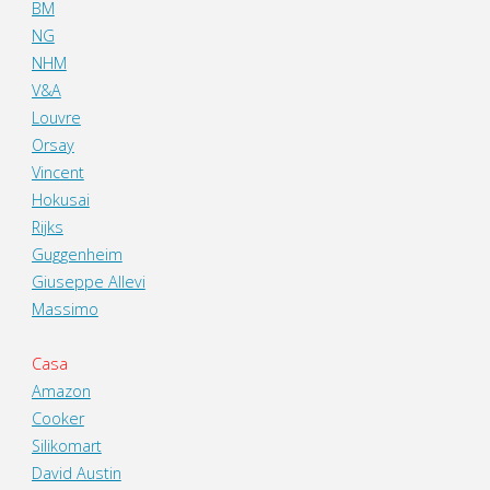
BM
NG
NHM
V&A
Louvre
Orsay
Vincent
Hokusai
Rijks
Guggenheim
Giuseppe Allevi
Massimo
Casa
Amazon
Cooker
Silikomart
David Austin