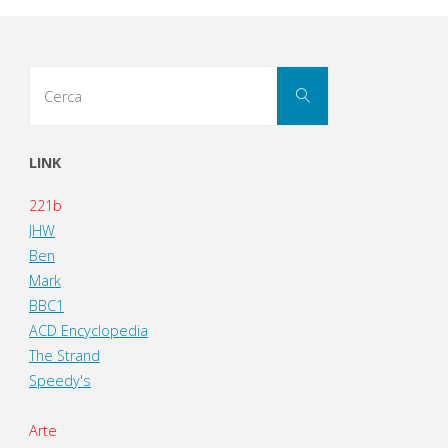
Cerca
Cerca
per:
LINK
221b
JHW
Ben
Mark
BBC1
ACD Encyclopedia
The Strand
Speedy's
Arte