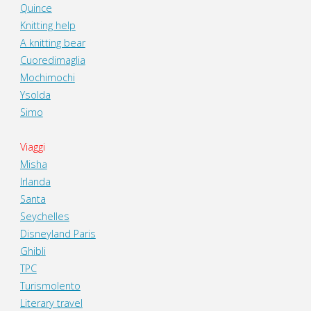
Quince
Knitting help
A knitting bear
Cuoredimaglia
Mochimochi
Ysolda
Simo
Viaggi
Misha
Irlanda
Santa
Seychelles
Disneyland Paris
Ghibli
TPC
Turismolento
Literary travel