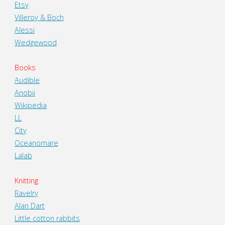
Etsy
Villeroy & Boch
Alessi
Wedgewood
Books
Audible
Anobii
Wikipedia
LL
City
Oceanomare
Lalab
Knitting
Ravelry
Alan Dart
Little cotton rabbits