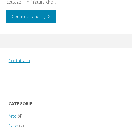
cottage in miniatura che …
"Mercoledì
Continue reading
13
agosto
2014:
Contattami
Exeter
Cathedral
–
CATEGORIE
Greenway
Arte
(4)
House
Casa
(2)
–