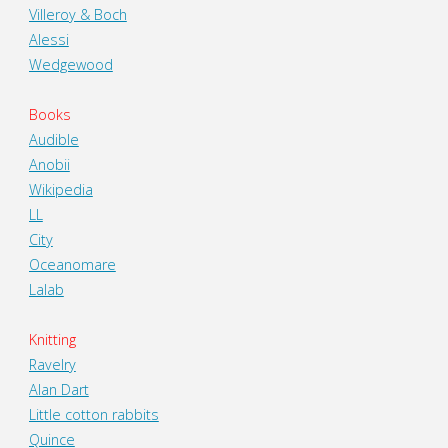
Villeroy & Boch
Alessi
Wedgewood
Books
Audible
Anobii
Wikipedia
LL
City
Oceanomare
Lalab
Knitting
Ravelry
Alan Dart
Little cotton rabbits
Quince