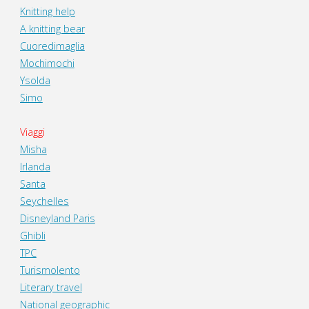
Knitting help
A knitting bear
Cuoredimaglia
Mochimochi
Ysolda
Simo
Viaggi
Misha
Irlanda
Santa
Seychelles
Disneyland Paris
Ghibli
TPC
Turismolento
Literary travel
National geographic