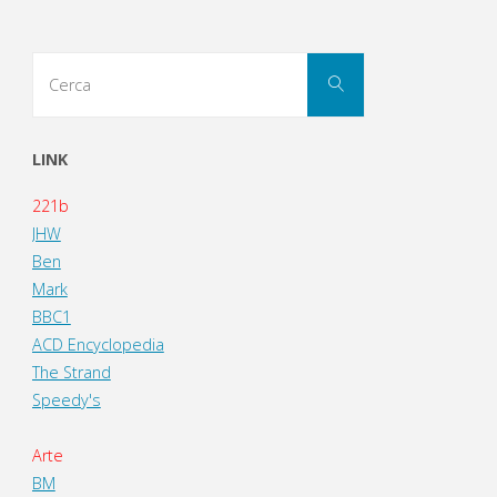
Cerca
Cerca
per:
LINK
221b
JHW
Ben
Mark
BBC1
ACD Encyclopedia
The Strand
Speedy's
Arte
BM