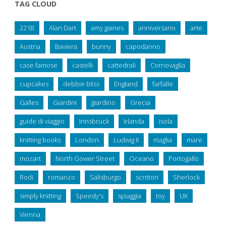
TAG CLOUD
221B
Alan Dart
amy gaines
anniversario
arte
Austria
Baviera
bunny
capodanno
case famose
castelli
cattedrali
Cornovaglia
cupcakes
debbie bliss
England
farfalle
Galles
Giardini
giardino
Grecia
guide di viaggio
Innsbruck
Irlanda
isola
knitting books
London
Ludwig II
maglia
mare
mozart
North Gower Street
Oceano
Portogallo
Rodi
romanzo
Salisburgo
scrittori
Sherlock
simply knitting
Speedy's
spiaggia
toy
UK
Vienna