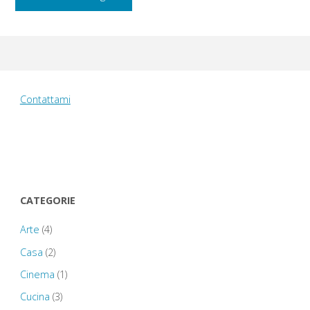
23
agosto
2014:
Contattami
Stratford-
upon-
Avon"
CATEGORIE
Arte
(4)
Casa
(2)
Cinema
(1)
Cucina
(3)