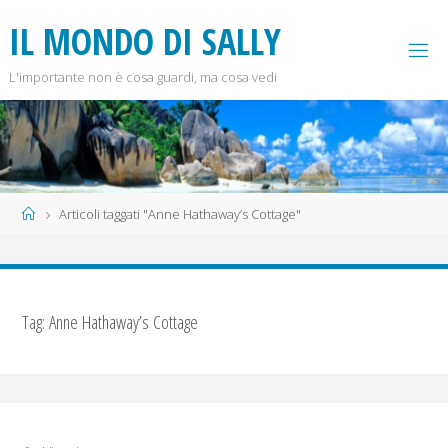
Salta
I
L
M
O
N
D
O
D
I
S
A
L
L
Y
al
contenuto
L'importante non è cosa guardi, ma cosa vedi
Home
Articoli taggati "Anne Hathaway’s Cottage"
Tag:
Anne Hathaway’s Cottage