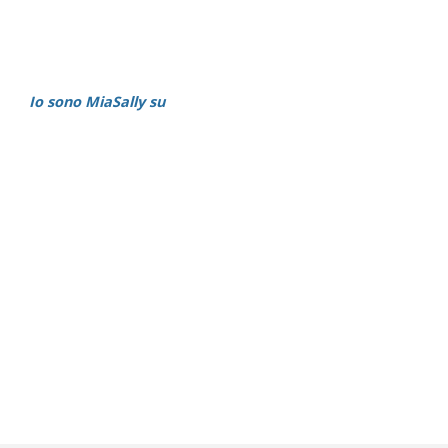
Io sono MiaSally su