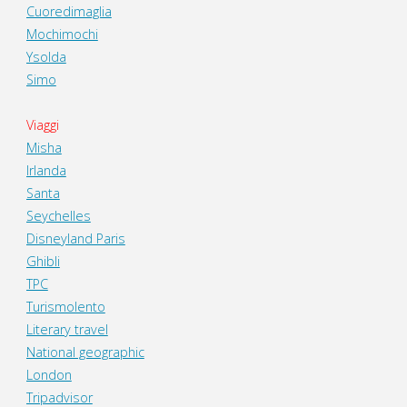
Cuoredimaglia
Mochimochi
Ysolda
Simo
Viaggi
Misha
Irlanda
Santa
Seychelles
Disneyland Paris
Ghibli
TPC
Turismolento
Literary travel
National geographic
London
Tripadvisor