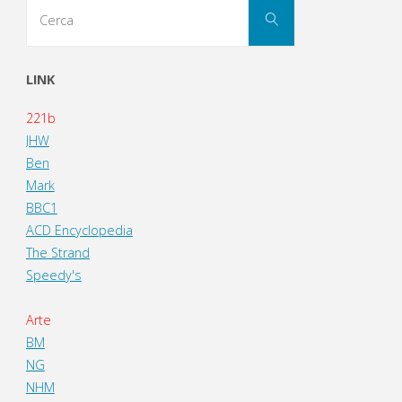
Cerca
Cerca
per:
LINK
221b
JHW
Ben
Mark
BBC1
ACD Encyclopedia
The Strand
Speedy's
Arte
BM
NG
NHM