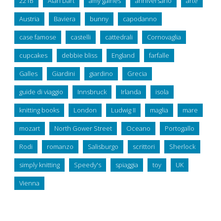
221B
Alan Dart
amy gaines
anniversario
arte
Austria
Baviera
bunny
capodanno
case famose
castelli
cattedrali
Cornovaglia
cupcakes
debbie bliss
England
farfalle
Galles
Giardini
giardino
Grecia
guide di viaggio
Innsbruck
Irlanda
isola
knitting books
London
Ludwig II
maglia
mare
mozart
North Gower Street
Oceano
Portogallo
Rodi
romanzo
Salisburgo
scrittori
Sherlock
simply knitting
Speedy's
spiaggia
toy
UK
Vienna