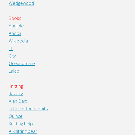
Wedgewood
Books
Audible
Anobii
Wikipedia
LL
City
Oceanomare
Lalab
Knitting
Ravelry
Alan Dart
Little cotton rabbits
Quince
Knitting help
A knitting bear