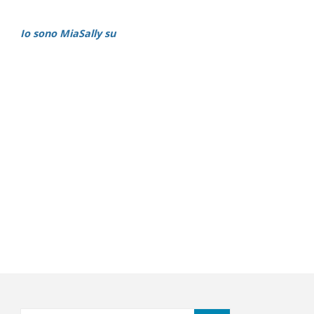
Io sono MiaSally su