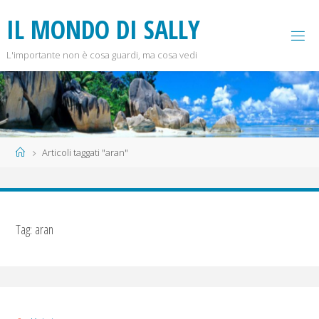
Salta
I
L
M
O
N
D
O
D
I
S
A
L
L
Y
al
contenuto
L'importante non è cosa guardi, ma cosa vedi
Home
Articoli taggati "aran"
Tag:
aran