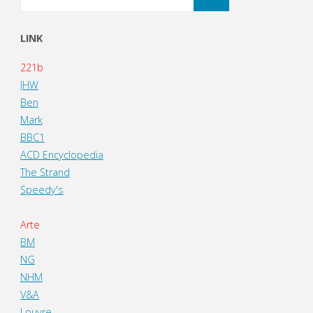
LINK
221b
JHW
Ben
Mark
BBC1
ACD Encyclopedia
The Strand
Speedy's
Arte
BM
NG
NHM
V&A
Louvre