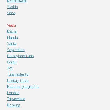
Mochimochi
Ysolda
Simo
Viaggi
Misha
Irlanda
Santa
Seychelles
Disneyland Paris
Ghibli
TPC
Turismolento
Literary travel
National geographic
London
Tripadvisor
Booking