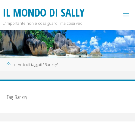
Salta
I
L
M
O
N
D
O
D
I
S
A
L
L
Y
al
contenuto
L'importante non è cosa guardi, ma cosa vedi
Home
Articoli taggati "Banksy"
Tag:
Banksy