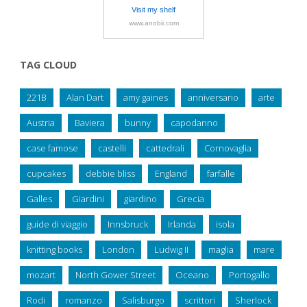
Visit my shelf
www.anobii.com
TAG CLOUD
221B
Alan Dart
amy gaines
anniversario
arte
Austria
Baviera
bunny
capodanno
case famose
castelli
cattedrali
Cornovaglia
cupcakes
debbie bliss
England
farfalle
Galles
Giardini
giardino
Grecia
guide di viaggio
Innsbruck
Irlanda
isola
knitting books
London
Ludwig II
maglia
mare
mozart
North Gower Street
Oceano
Portogallo
Rodi
romanzo
Salisburgo
scrittori
Sherlock