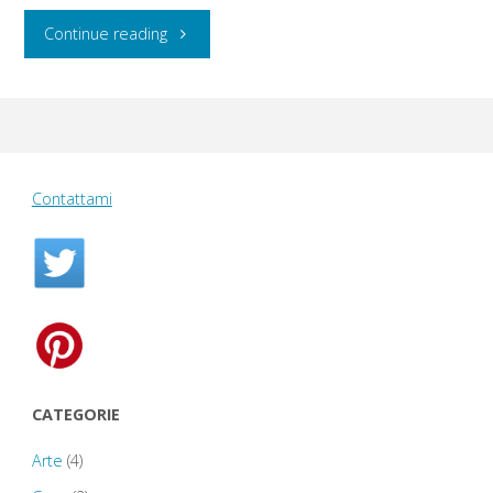
"Martedì
Continue reading
23
agosto
2016:
Contattami
Tyntesfield
House
–
Banksy’s
Bristol
CATEGORIE
–
Arte
(4)