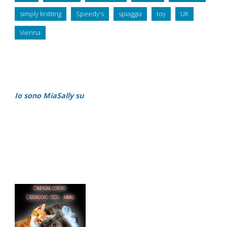
simply knitting
Speedy's
spiaggia
toy
UK
Vienna
Io sono MiaSally su