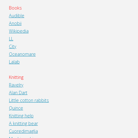
Books
Audible
Anobii
Wikipedia
LL
City
Oceanomare
Lalab
Knitting
Ravelry
Alan Dart
Little cotton rabbits
Quince
Knitting help
A knitting bear
Cuoredimaglia