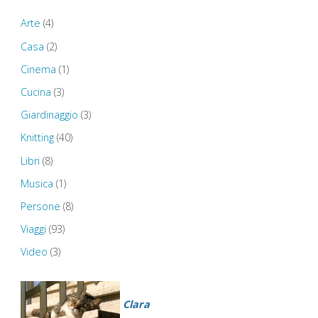
–
Arte
(4)
St
Casa
(2)
Cinema
(1)
Govan’s
Cucina
(3)
Chapel
Giardinaggio
(3)
–
Knitting
(40)
Libri
(8)
The
Musica
(1)
Green
Persone
(8)
Arches
Viaggi
(93)
Video
(3)
of
Wales"
Clara