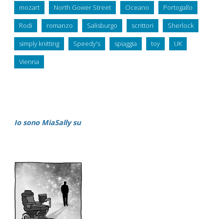
mozart
North Gower Street
Oceano
Portogallo
Rodi
romanzo
Salisburgo
scrittori
Sherlock
simply knitting
Speedy's
spiaggia
toy
UK
Vienna
Io sono MiaSally su