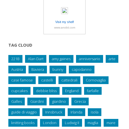
Visit my shelf
www.anobii.com
TAG CLOUD
221B
Alan Dart
amy gaines
anniversario
arte
Austria
Baviera
bunny
capodanno
case famose
castelli
cattedrali
Cornovaglia
cupcakes
debbie bliss
England
farfalle
Galles
Giardini
giardino
Grecia
guide di viaggio
Innsbruck
Irlanda
isola
knitting books
London
Ludwig II
maglia
mare