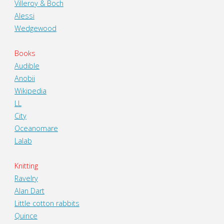
Villeroy & Boch
Alessi
Wedgewood
Books
Audible
Anobii
Wikipedia
LL
City
Oceanomare
Lalab
Knitting
Ravelry
Alan Dart
Little cotton rabbits
Quince