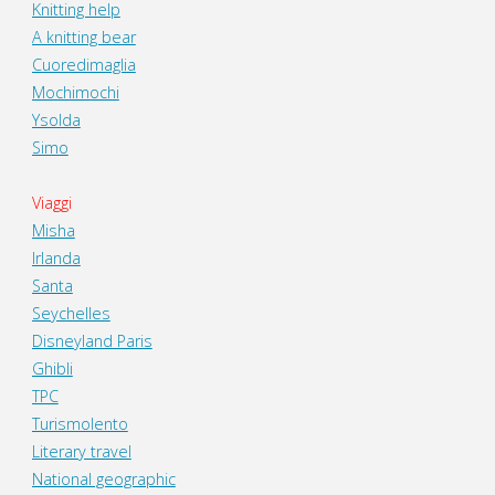
Knitting help
A knitting bear
Cuoredimaglia
Mochimochi
Ysolda
Simo
Viaggi
Misha
Irlanda
Santa
Seychelles
Disneyland Paris
Ghibli
TPC
Turismolento
Literary travel
National geographic