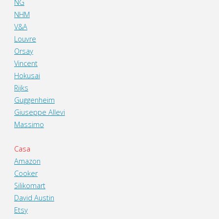
NG
NHM
V&A
Louvre
Orsay
Vincent
Hokusai
Rijks
Guggenheim
Giuseppe Allevi
Massimo
Casa
Amazon
Cooker
Silikomart
David Austin
Etsy