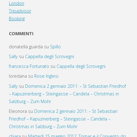
London
Tripadvisor
Booking
COMMENTI
donatella guarda
su
Spillo
Sally
su
Cappella degli Scrovegni
francesca Fortunato
su
Cappella degli Scrovegni
loredana
su
Rose Inglesi
Sally
su
Domenica 2 gennaio 2011: – St Sebastian Friedhof
– Kapuzinerberg – Steingasse – Candela – Christmas in
Salzburg – Zum Mohr
Eleonora
su
Domenica 2 gennaio 2011: – St Sebastian
Friedhof – Kapuzinerberg – Steingasse – Candela –
Christmas in Salzburg – Zum Mohr
chiara
su
Martedì 15 maggio 2012: Tomar e il Convento do