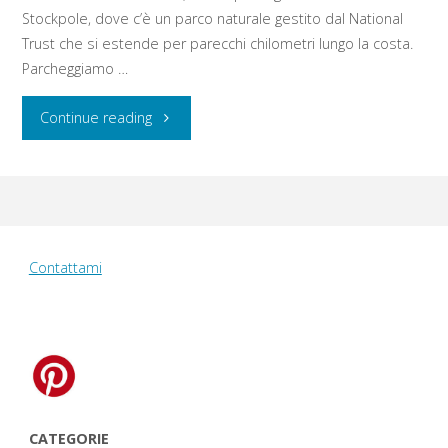
Stockpole, dove c’è un parco naturale gestito dal National
Trust che si estende per parecchi chilometri lungo la costa.
Parcheggiamo …
"Domenica
Continue reading
14
agosto
2016:
Contattami
Stockpole
–
Barafundle
Bay
CATEGORIE