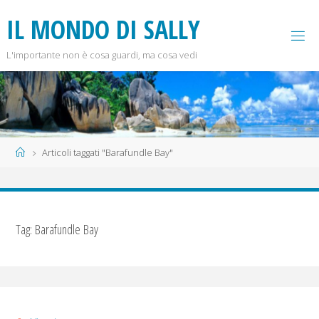
Salta
I
L
M
O
N
D
O
D
I
S
A
L
L
Y
al
contenuto
L'importante non è cosa guardi, ma cosa vedi
Home
Articoli taggati "Barafundle Bay"
Tag:
Barafundle Bay