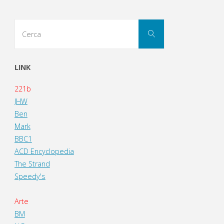
Cerca
Cerca
per:
LINK
221b
JHW
Ben
Mark
BBC1
ACD Encyclopedia
The Strand
Speedy's
Arte
BM