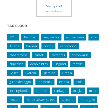
Visit my shelf
www.anobii.com
TAG CLOUD
221B
Alan Dart
amy gaines
anniversario
arte
Austria
Baviera
bunny
capodanno
case famose
castelli
cattedrali
Cornovaglia
cupcakes
debbie bliss
England
farfalle
Galles
Giardini
giardino
Grecia
guide di viaggio
Innsbruck
Irlanda
isola
knitting books
London
Ludwig II
maglia
mare
mozart
North Gower Street
Oceano
Portogallo