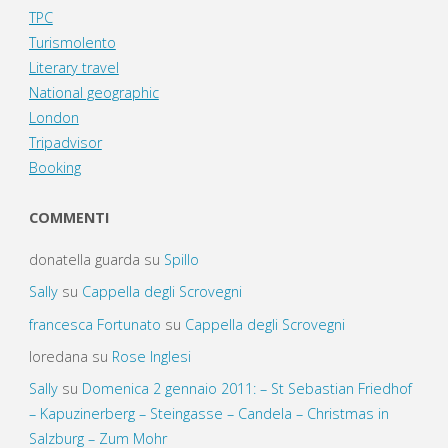
TPC
Turismolento
Literary travel
National geographic
London
Tripadvisor
Booking
COMMENTI
donatella guarda
su
Spillo
Sally
su
Cappella degli Scrovegni
francesca Fortunato
su
Cappella degli Scrovegni
loredana
su
Rose Inglesi
Sally
su
Domenica 2 gennaio 2011: – St Sebastian Friedhof
– Kapuzinerberg – Steingasse – Candela – Christmas in
Salzburg – Zum Mohr