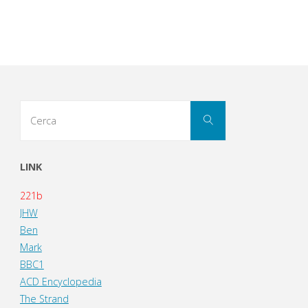
Cerca
Cerca
per:
LINK
221b
JHW
Ben
Mark
BBC1
ACD Encyclopedia
The Strand