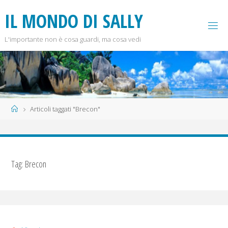
Salta
I
L
M
O
N
D
O
D
I
S
A
L
L
Y
al
contenuto
L'importante non è cosa guardi, ma cosa vedi
Home
Articoli taggati "Brecon"
Tag:
Brecon