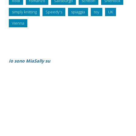
Rodi
romanzo
Salisburgo
scrittori
Sherlock
simply knitting
Speedy's
spiaggia
toy
UK
Vienna
Io sono MiaSally su