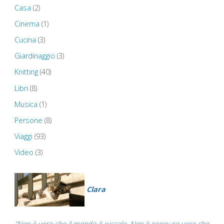
Casa
(2)
Beacons
Cinema
(1)
National
Cucina
(3)
Giardinaggio
(3)
Park
Knitting
(40)
and
Libri
(8)
Waterfalls
Musica
(1)
Persone
(8)
–
Viaggi
(93)
Brecon"
Video
(3)
Clara
"Non è vero che il mondo è piccolo. Non è neppure vero che