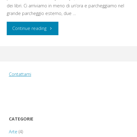
dei libri. Ci arriviamo in meno di un’ora e parcheggiamo nel
grande parcheggio esterno, due …
"Mercoledì
Continue reading
10
agosto
2016:
Contattami
Hay-
on-
Wye
CATEGORIE
–
Arte
(4)
Brecon-