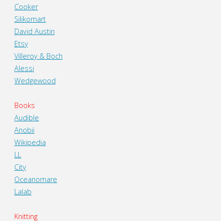
Cooker
Silikomart
David Austin
Etsy
Villeroy & Boch
Alessi
Wedgewood
Books
Audible
Anobii
Wikipedia
LL
City
Oceanomare
Lalab
Knitting