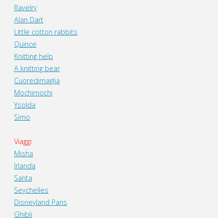
Ravelry
Alan Dart
Little cotton rabbits
Quince
Knitting help
A knitting bear
Cuoredimaglia
Mochimochi
Ysolda
Simo
Viaggi
Misha
Irlanda
Santa
Seychelles
Disneyland Paris
Ghibli