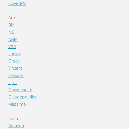
Speedy's
Arte
BM
NG
NHM
V&A
Louvre
Orsay
Vincent
Hokusai
Rijks
Guggenheim
Giuseppe Allevi
Massimo
Casa
Amazon