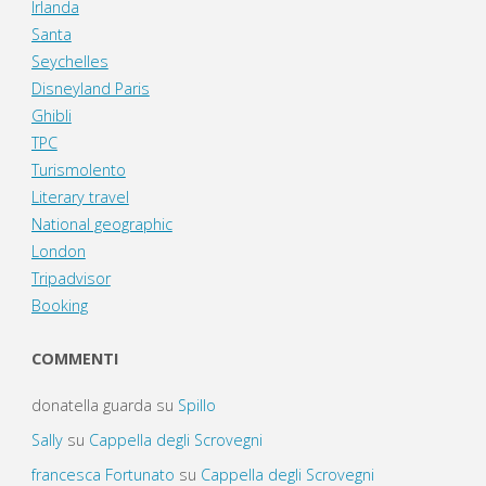
Irlanda
Santa
Seychelles
Disneyland Paris
Ghibli
TPC
Turismolento
Literary travel
National geographic
London
Tripadvisor
Booking
COMMENTI
donatella guarda
su
Spillo
Sally
su
Cappella degli Scrovegni
francesca Fortunato
su
Cappella degli Scrovegni