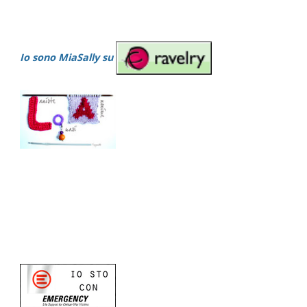
Io sono MiaSally su