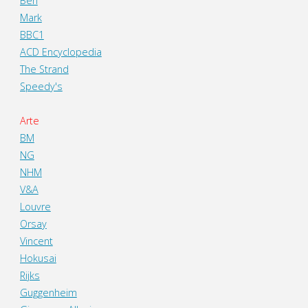
Ben
Mark
BBC1
ACD Encyclopedia
The Strand
Speedy's
Arte
BM
NG
NHM
V&A
Louvre
Orsay
Vincent
Hokusai
Rijks
Guggenheim