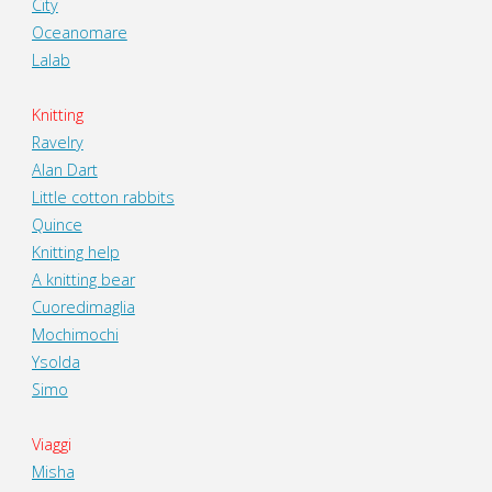
City
Oceanomare
Lalab
Knitting
Ravelry
Alan Dart
Little cotton rabbits
Quince
Knitting help
A knitting bear
Cuoredimaglia
Mochimochi
Ysolda
Simo
Viaggi
Misha