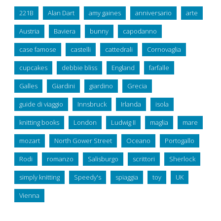
221B
Alan Dart
amy gaines
anniversario
arte
Austria
Baviera
bunny
capodanno
case famose
castelli
cattedrali
Cornovaglia
cupcakes
debbie bliss
England
farfalle
Galles
Giardini
giardino
Grecia
guide di viaggio
Innsbruck
Irlanda
isola
knitting books
London
Ludwig II
maglia
mare
mozart
North Gower Street
Oceano
Portogallo
Rodi
romanzo
Salisburgo
scrittori
Sherlock
simply knitting
Speedy's
spiaggia
toy
UK
Vienna