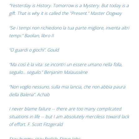
“Yesterday is History. Tomorrow is a Mystery. But today is a
gift. That is why it is called the "Present." Master Oogway
“Se i tempi non richiedono la tua parte migliore, inventa altri
tempi.” Baolian, libro II
“O guardi o giochi”. Gould
“Ma così è la vita: se incontri un essere umano nella folla,
seguilo... seguilo.” Benjanim Malaussène
“Non voglio nessuno, sulla mia lancia, che non abbia paura
della Balena”. Achab
I never blame failure -- there are too many complicated
situations in life -- but I am absolutely merciless toward lack
of effort. F. Scott Fitzgerald
Stay hungry, stay foolish. Steve Jobs