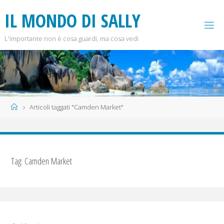
Salta
I
L
M
O
N
D
O
D
I
S
A
L
L
Y
al
contenuto
L'importante non è cosa guardi, ma cosa vedi
Home
Articoli taggati "Camden Market"
Tag:
Camden Market