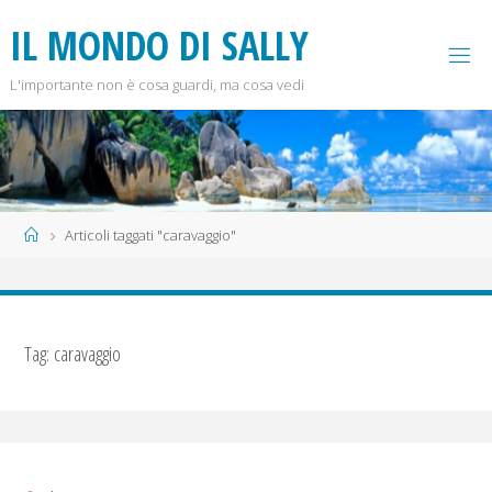
Salta
I
L
M
O
N
D
O
D
I
S
A
L
L
Y
al
contenuto
L'importante non è cosa guardi, ma cosa vedi
Home
Articoli taggati "caravaggio"
Tag:
caravaggio