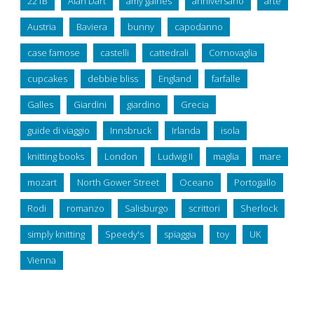
221B
Alan Dart
amy gaines
anniversario
arte
Austria
Baviera
bunny
capodanno
case famose
castelli
cattedrali
Cornovaglia
cupcakes
debbie bliss
England
farfalle
Galles
Giardini
giardino
Grecia
guide di viaggio
Innsbruck
Irlanda
isola
knitting books
London
Ludwig II
maglia
mare
mozart
North Gower Street
Oceano
Portogallo
Rodi
romanzo
Salisburgo
scrittori
Sherlock
simply knitting
Speedy's
spiaggia
toy
UK
Vienna