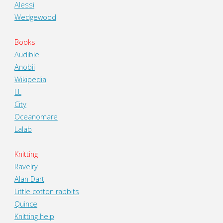
Alessi
Wedgewood
Books
Audible
Anobii
Wikipedia
LL
City
Oceanomare
Lalab
Knitting
Ravelry
Alan Dart
Little cotton rabbits
Quince
Knitting help