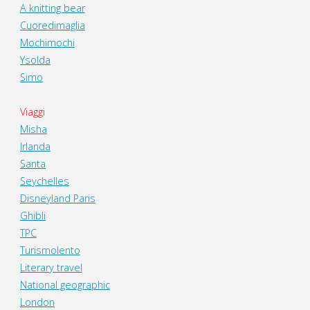
A knitting bear
Cuoredimaglia
Mochimochi
Ysolda
Simo
Viaggi
Misha
Irlanda
Santa
Seychelles
Disneyland Paris
Ghibli
TPC
Turismolento
Literary travel
National geographic
London