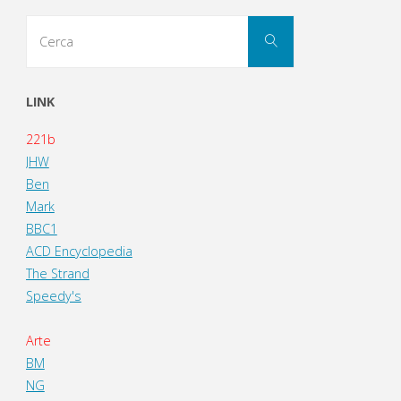
Cerca
Cerca
per:
LINK
221b
JHW
Ben
Mark
BBC1
ACD Encyclopedia
The Strand
Speedy's
Arte
BM
NG