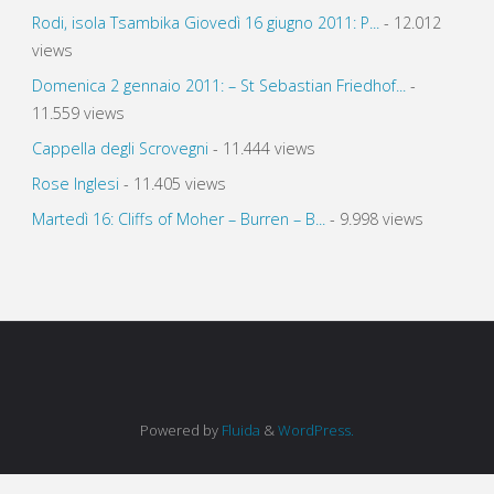
Rodi, isola Tsambika Giovedì 16 giugno 2011: P...
- 12.012
views
Domenica 2 gennaio 2011: – St Sebastian Friedhof...
-
11.559 views
Cappella degli Scrovegni
- 11.444 views
Rose Inglesi
- 11.405 views
Martedì 16: Cliffs of Moher – Burren – B...
- 9.998 views
Powered by
Fluida
&
WordPress.