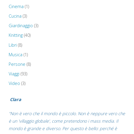
–
Cinema
(1)
St
Cucina
(3)
Giardinaggio
(3)
John’s
Knitting
(40)
Church
Libri
(8)
–
Musica
(1)
Persone
(8)
Senedd
Viaggi
(93)
–
Video
(3)
Millennium
Clara
Stadium"
"Non è vero che il mondo è piccolo. Non è neppure vero che
è un 'villaggio globale', come pretendono i mass media. Il
mondo è grande e diverso. Per questo è bello: perché è