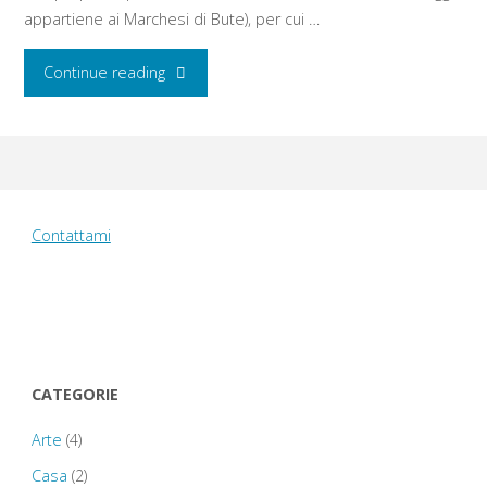
appartiene ai Marchesi di Bute), per cui …
"Lunedì
Continue reading
22
agosto
2016:
Contattami
Cardiff
Castle
–
CATEGORIE
city
Arte
(4)
centre
Casa
(2)