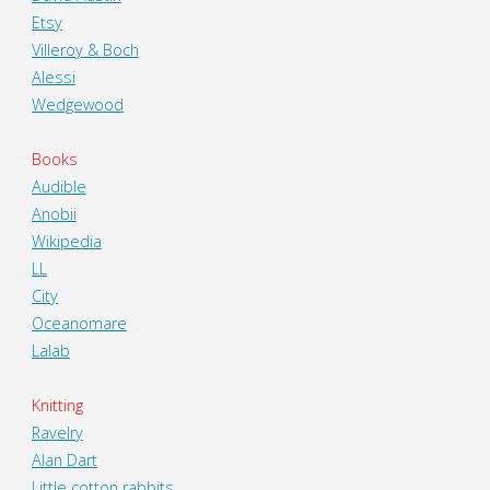
Etsy
Villeroy & Boch
Alessi
Wedgewood
Books
Audible
Anobii
Wikipedia
LL
City
Oceanomare
Lalab
Knitting
Ravelry
Alan Dart
Little cotton rabbits