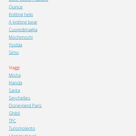
Quince
Knitting help
A knitting bear
Cuoredimaglia
Mochimochi
Ysolda
Simo
Viaggi
Misha
Irlanda
Santa
Seychelles
Disneyland Paris
Ghibli
TPC
Turismolento
Literary travel