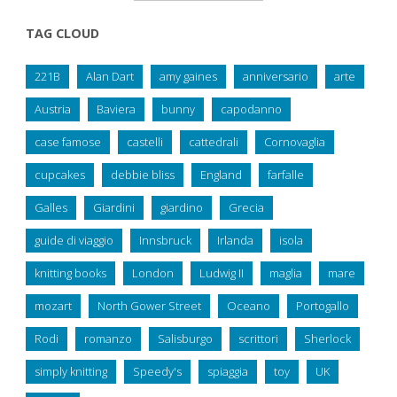
TAG CLOUD
221B
Alan Dart
amy gaines
anniversario
arte
Austria
Baviera
bunny
capodanno
case famose
castelli
cattedrali
Cornovaglia
cupcakes
debbie bliss
England
farfalle
Galles
Giardini
giardino
Grecia
guide di viaggio
Innsbruck
Irlanda
isola
knitting books
London
Ludwig II
maglia
mare
mozart
North Gower Street
Oceano
Portogallo
Rodi
romanzo
Salisburgo
scrittori
Sherlock
simply knitting
Speedy's
spiaggia
toy
UK