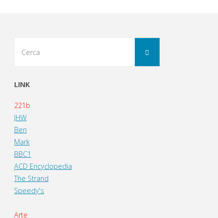
Cerca
Cerca
per:
LINK
221b
JHW
Ben
Mark
BBC1
ACD Encyclopedia
The Strand
Speedy's
Arte