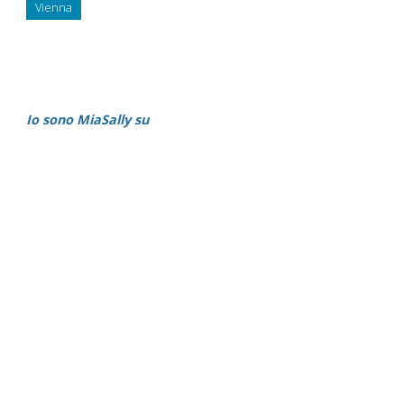
Vienna
Io sono MiaSally su