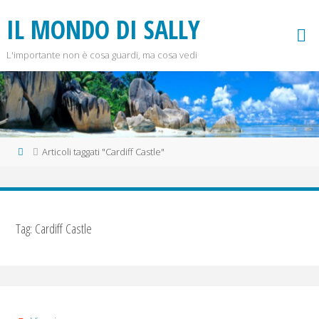
Salta
I
L
M
O
N
D
O
D
I
S
A
L
L
Y
al
contenuto
L'importante non è cosa guardi, ma cosa vedi
Home
Articoli taggati "Cardiff Castle"
Tag:
Cardiff Castle