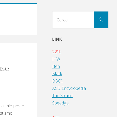
Cerc
Cerca
per:
LINK
221b
JHW
se –
Ben
Mark
BBC1
ACD Encyclopedia
The Strand
Speedy's
 al mio posto
 stiamo