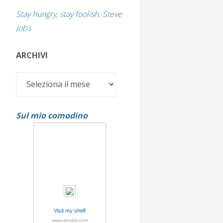
Stay hungry, stay foolish. Steve
Jobs
ARCHIVI
Archivi
Sul mio comodino
Visit my shelf
www.anobii.com