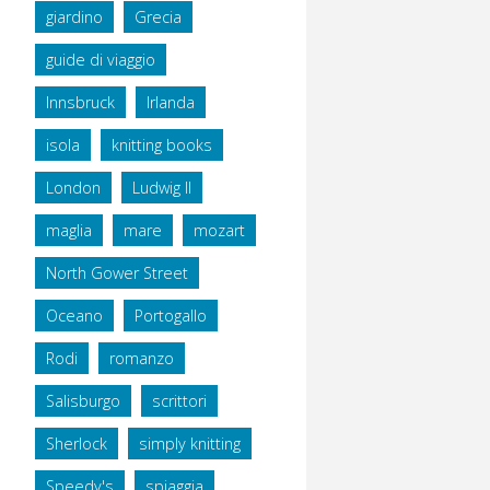
giardino
Grecia
guide di viaggio
Innsbruck
Irlanda
isola
knitting books
London
Ludwig II
maglia
mare
mozart
North Gower Street
Oceano
Portogallo
Rodi
romanzo
Salisburgo
scrittori
Sherlock
simply knitting
Speedy's
spiaggia