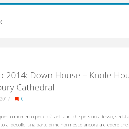
se
o 2014: Down House – Knole Hou
ury Cathedral
 2017
0
uesto momento per così tanti anni che persino adesso, seduta
nto al decollo, una parte di me non riesce ancora a credere che