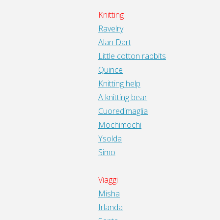
Knitting
Ravelry
Alan Dart
Little cotton rabbits
Quince
Knitting help
A knitting bear
Cuoredimaglia
Mochimochi
Ysolda
Simo
Viaggi
Misha
Irlanda