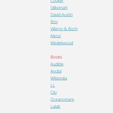
Cooker
Silikomart
David Austin
Etsy
Villeroy & Boch
Alessi
Wedgewood
Books
Audible
Anobii
Wikipedia
LL
City
Oceanomare
Lalab