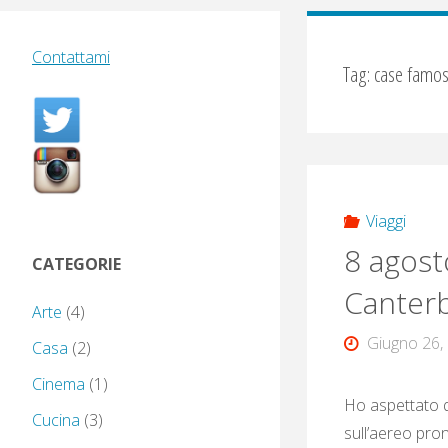
Contattami
Tag:
case famo
Viaggi
8 agost
CATEGORIE
Canterb
Arte
(4)
Giugno 26,
Casa
(2)
Cinema
(1)
Ho aspettato q
Cucina
(3)
sull’aereo pro