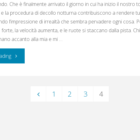
o. Che è finalmente arrivato il giorno in cui ha inizio il nostro t
e e la procedura di decollo notturna contribuiscono a rendere t
ndo l’impressione di irrealtà che sembra pervadere ogni cosa. Po
ù forte, la velocità aumenta, e le ruote si staccano dalla pista. Ch
mano accanto alla mia e mi …
"8
ading
agosto
2014:
1
2
3
4
Down
Paginazione
House
degli
–