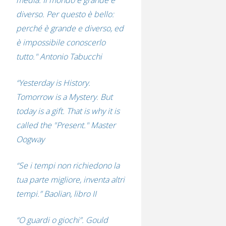
media. Il mondo è grande e
diverso. Per questo è bello:
perché è grande e diverso, ed
è impossibile conoscerlo
tutto." Antonio Tabucchi
“Yesterday is History.
Tomorrow is a Mystery. But
today is a gift. That is why it is
called the "Present." Master
Oogway
“Se i tempi non richiedono la
tua parte migliore, inventa altri
tempi.” Baolian, libro II
“O guardi o giochi”. Gould