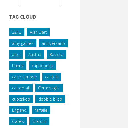
TAG CLOUD
221B
Alan Dart
amy gaines
anniversario
arte
Austria
Baviera
bunny
capodanno
case famose
castelli
cattedrali
Cornovaglia
cupcakes
debbie bliss
England
farfalle
Galles
Giardini