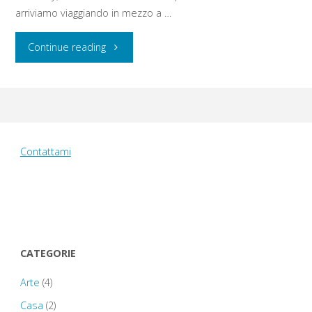
arriviamo viaggiando in mezzo a …
"Martedì
Continue reading
12
agosto
2014:
Contattami
Salisbury
Cathedral
–
CATEGORIE
Stonehenge
Arte
(4)
–
Casa
(2)