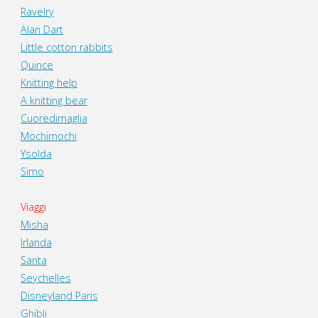
Ravelry
Alan Dart
Little cotton rabbits
Quince
Knitting help
A knitting bear
Cuoredimaglia
Mochimochi
Ysolda
Simo
Viaggi
Misha
Irlanda
Santa
Seychelles
Disneyland Paris
Ghibli