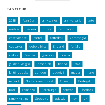
TAG CLOUD
221B
Alan Dart
amy gaines
anniversario
arte
Austria
Baviera
bunny
capodanno
case famose
castelli
cattedrali
Cornovaglia
cupcakes
debbie bliss
England
farfalle
Galles
Giardini
giardino
Grecia
guide di viaggio
Innsbruck
Irlanda
isola
knitting books
London
Ludwig II
maglia
mare
mozart
North Gower Street
Oceano
Portogallo
Rodi
romanzo
Salisburgo
scrittori
Sherlock
simply knitting
Speedy's
spiaggia
toy
UK