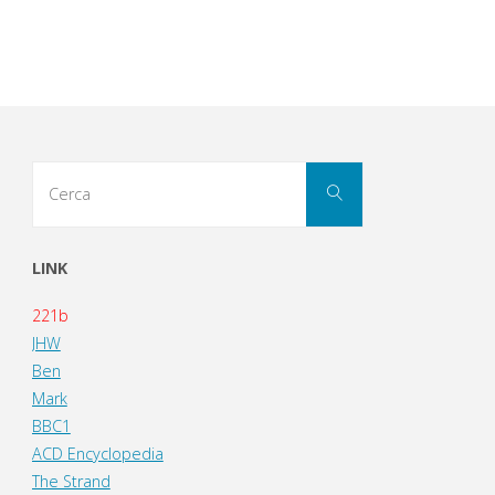
Cerca
Cerca
per:
LINK
221b
JHW
Ben
Mark
BBC1
ACD Encyclopedia
The Strand