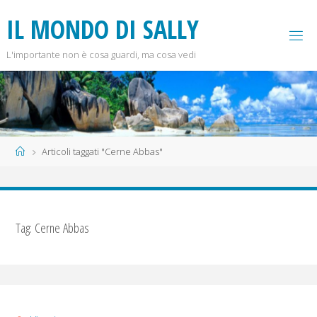
Salta
I
L
M
O
N
D
O
D
I
S
A
L
L
Y
al
contenuto
L'importante non è cosa guardi, ma cosa vedi
Home
Articoli taggati "Cerne Abbas"
Tag:
Cerne Abbas