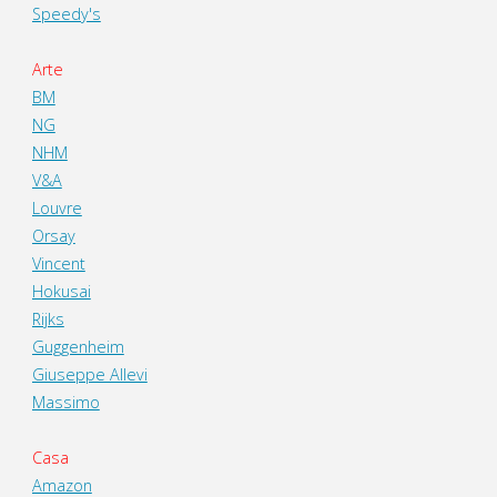
Speedy's
Arte
BM
NG
NHM
V&A
Louvre
Orsay
Vincent
Hokusai
Rijks
Guggenheim
Giuseppe Allevi
Massimo
Casa
Amazon