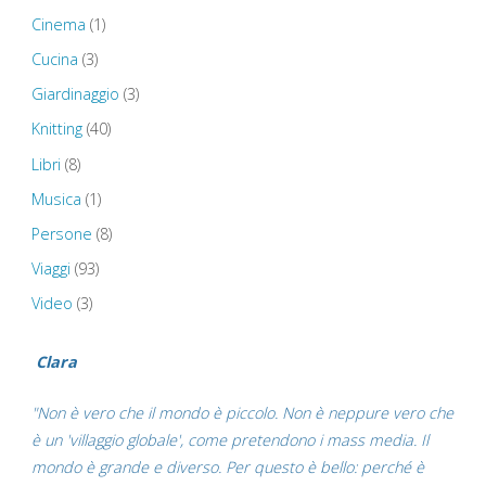
Cerne
Cinema
(1)
Abbas
Cucina
(3)
Giardinaggio
(3)
Giant
Knitting
(40)
–
Libri
(8)
Chesil
Musica
(1)
Persone
(8)
Beach"
Viaggi
(93)
Video
(3)
Clara
"Non è vero che il mondo è piccolo. Non è neppure vero che
è un 'villaggio globale', come pretendono i mass media. Il
mondo è grande e diverso. Per questo è bello: perché è