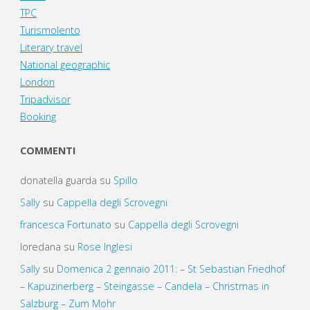
TPC
Turismolento
Literary travel
National geographic
London
Tripadvisor
Booking
COMMENTI
donatella guarda
su
Spillo
Sally
su
Cappella degli Scrovegni
francesca Fortunato
su
Cappella degli Scrovegni
loredana
su
Rose Inglesi
Sally
su
Domenica 2 gennaio 2011: – St Sebastian Friedhof
– Kapuzinerberg – Steingasse – Candela – Christmas in
Salzburg – Zum Mohr