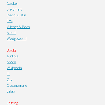
Cooker
Silikomart
David Austin
Etsy
Villeroy & Boch
Alessi
Wedgewood
Books
Audible
Anobii
Wikipedia
LL
City
Oceanomare
Lalab
Knitting