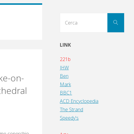
Cerc
Cerca
per:
LINK
221b
JHW
ke-on-
Ben
Mark
hedral
BBC1
ACD Encyclopedia
The Strand
Speedy's
orme coperchio