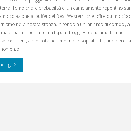
a terra. Temo che le probabilità di un cambiamento repentino sa
iamo colazione al buffet del Best Western, che offre ottimo cibo
orniamo nella nostra stanza, in fondo a un labirinto di corridoi, a
ima di partire per la prima tappa di oggi. Riprendiamo la macch
toke-on-Trent, a me nota per due motivi soprattutto, uno dei qual
l momento: …
"Lunedì
ading
25
/
martedì
26