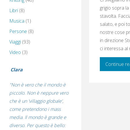
Knitting
(40)
grigio sopra l
Libri
(8)
stavolta. Facc
Musica
(1)
salato, e poi t
Persone
(8)
nostre cose pr
in direzione S
Viaggi
(93)
ci interessa a
Video
(3)
Continue re
Clara
"Non è vero che il mondo è
piccolo. Non è neppure vero
che è un 'villaggio globale',
come pretendono i mass
media. Il mondo è grande e
diverso. Per questo è bello: