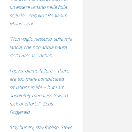
un essere umano nella folla,
seguilo... seguilo.” Benjanim
Malaussène
“Non voglio nessuno, sulla mia
lancia, che non abbia paura
della Balena”. Achab
I never blame failure -- there
are too many complicated
situations in life -- but I am
absolutely merciless toward
lack of effort. F. Scott
Fitzgerald
Stay hungry, stay foolish. Steve