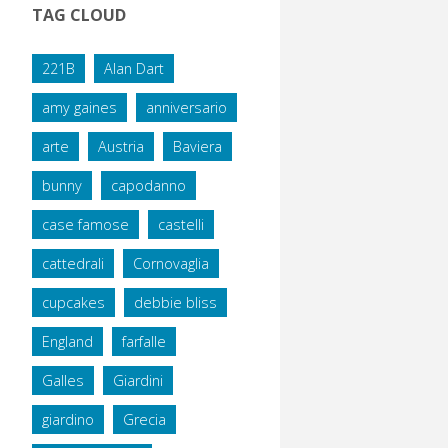
TAG CLOUD
221B
Alan Dart
amy gaines
anniversario
arte
Austria
Baviera
bunny
capodanno
case famose
castelli
cattedrali
Cornovaglia
cupcakes
debbie bliss
England
farfalle
Galles
Giardini
giardino
Grecia