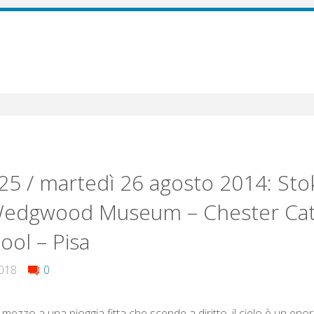
25 / martedì 26 agosto 2014: Sto
Wedgwood Museum – Chester Cat
ool – Pisa
2018
0
 mezzo a una pioggia fitta che scende a diritto, il cielo è un en