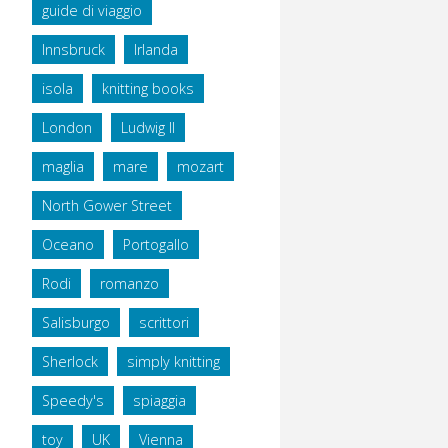
guide di viaggio
Innsbruck
Irlanda
isola
knitting books
London
Ludwig II
maglia
mare
mozart
North Gower Street
Oceano
Portogallo
Rodi
romanzo
Salisburgo
scrittori
Sherlock
simply knitting
Speedy's
spiaggia
toy
UK
Vienna