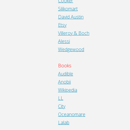
Cooker
Silikomart
David Austin
Etsy
Villeroy & Boch
Alessi
Wedgewood
Books
Audible
Anobii
Wikipedia
LL
City
Oceanomare
Lalab