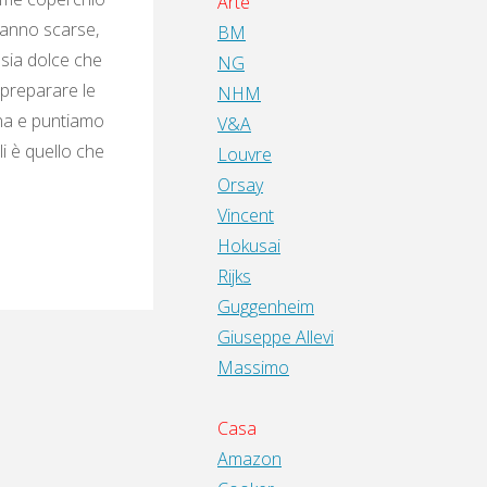
Arte
ranno scarse,
BM
 sia dolce che
NG
 preparare le
NHM
ina e puntiamo
V&A
i è quello che
Louvre
Orsay
Vincent
Hokusai
Rijks
Guggenheim
Giuseppe Allevi
Massimo
Casa
Amazon