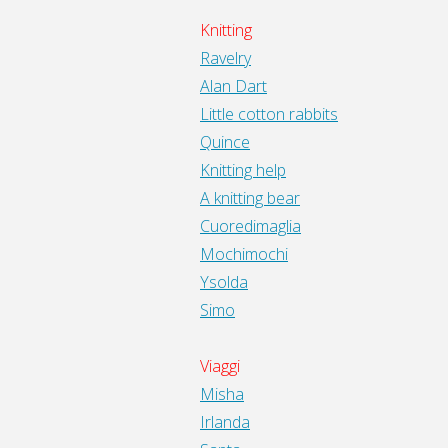
Knitting
Ravelry
Alan Dart
Little cotton rabbits
Quince
Knitting help
A knitting bear
Cuoredimaglia
Mochimochi
Ysolda
Simo
Viaggi
Misha
Irlanda