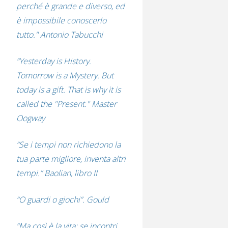
perché è grande e diverso, ed
è impossibile conoscerlo
tutto." Antonio Tabucchi
“Yesterday is History.
Tomorrow is a Mystery. But
today is a gift. That is why it is
called the "Present." Master
Oogway
“Se i tempi non richiedono la
tua parte migliore, inventa altri
tempi.” Baolian, libro II
“O guardi o giochi”. Gould
“Ma così è la vita: se incontri