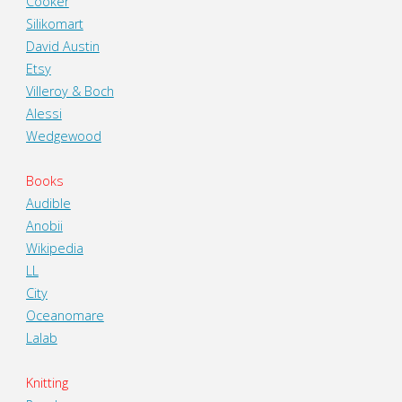
Cooker
Silikomart
David Austin
Etsy
Villeroy & Boch
Alessi
Wedgewood
Books
Audible
Anobii
Wikipedia
LL
City
Oceanomare
Lalab
Knitting