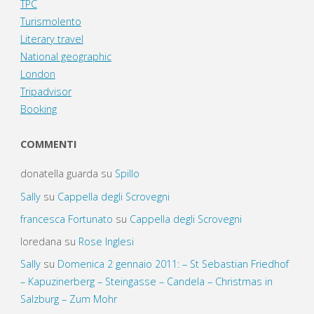
TPC
Turismolento
Literary travel
National geographic
London
Tripadvisor
Booking
COMMENTI
donatella guarda
su
Spillo
Sally
su
Cappella degli Scrovegni
francesca Fortunato
su
Cappella degli Scrovegni
loredana
su
Rose Inglesi
Sally
su
Domenica 2 gennaio 2011: – St Sebastian Friedhof
– Kapuzinerberg – Steingasse – Candela – Christmas in
Salzburg – Zum Mohr