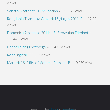
views
Sabato 5 ottobre 2019: London
- 12.128 views
Rodi, isola Tsambika Giovedì 16 giugno 2011: P...
- 12.001
views
Domenica 2 gennaio 2011: – St Sebastian Friedhof...
-
11.542 views
Cappella degli Scrovegni
- 11.431 views
Rose Inglesi
- 11.387 views
Martedì 16: Cliffs of Moher – Burren – B...
- 9.989 views
Powered by
Fluida
&
WordPress.