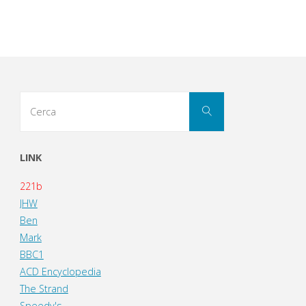
Cerca
Cerca
per:
LINK
221b
JHW
Ben
Mark
BBC1
ACD Encyclopedia
The Strand
Speedy's