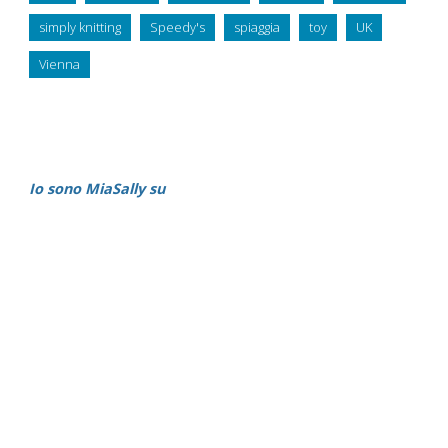
simply knitting
Speedy's
spiaggia
toy
UK
Vienna
Io sono MiaSally su