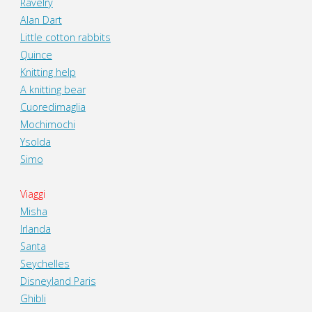
Ravelry
Alan Dart
Little cotton rabbits
Quince
Knitting help
A knitting bear
Cuoredimaglia
Mochimochi
Ysolda
Simo
Viaggi
Misha
Irlanda
Santa
Seychelles
Disneyland Paris
Ghibli