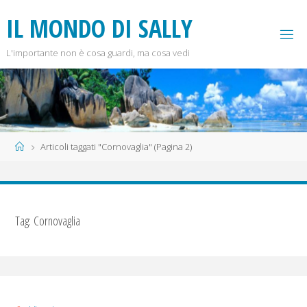
Salta
I
L
M
O
N
D
O
D
I
S
A
L
L
Y
al
contenuto
L'importante non è cosa guardi, ma cosa vedi
Home
Articoli taggati "Cornovaglia"
(Pagina 2)
Tag:
Cornovaglia