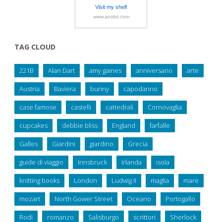
Visit my shelf
www.anobii.com
TAG CLOUD
221B
Alan Dart
amy gaines
anniversario
arte
Austria
Baviera
bunny
capodanno
case famose
castelli
cattedrali
Cornovaglia
cupcakes
debbie bliss
England
farfalle
Galles
Giardini
giardino
Grecia
guide di viaggio
Innsbruck
Irlanda
isola
knitting books
London
Ludwig II
maglia
mare
mozart
North Gower Street
Oceano
Portogallo
Rodi
romanzo
Salisburgo
scrittori
Sherlock