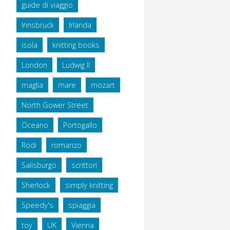
guide di viaggio
Innsbruck
Irlanda
isola
knitting books
London
Ludwig II
maglia
mare
mozart
North Gower Street
Oceano
Portogallo
Rodi
romanzo
Salisburgo
scrittori
Sherlock
simply knitting
Speedy's
spiaggia
toy
UK
Vienna