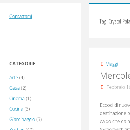
Contattami
Tag:
Crystal Pal
CATEGORIE
Viaggi
Mercole
Arte
(4)
Febbraio 1
Casa
(2)
Cinema
(1)
Eccoci di nuovo
Cucina
(3)
destinazione pi
Giardinaggio
(3)
caldo che da no
(Greenwich time
Knitting
(40)