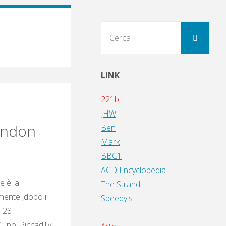
Cerc
Cerca
per:
LINK
221b
JHW
ondon
Ben
Mark
BBC1
ACD Encyclopedia
e è la
The Strand
mente ,dopo il
Speedy's
e 23
 poi Piccadilly