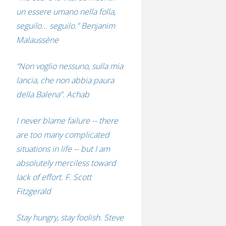
un essere umano nella folla,
seguilo... seguilo.” Benjanim
Malaussène
“Non voglio nessuno, sulla mia
lancia, che non abbia paura
della Balena”. Achab
I never blame failure -- there
are too many complicated
situations in life -- but I am
absolutely merciless toward
lack of effort. F. Scott
Fitzgerald
Stay hungry, stay foolish. Steve