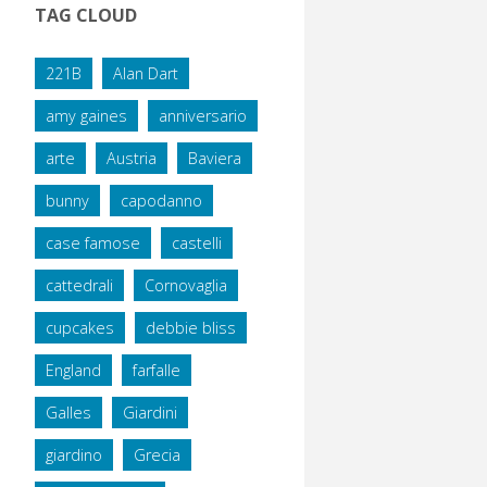
TAG CLOUD
221B
Alan Dart
amy gaines
anniversario
arte
Austria
Baviera
bunny
capodanno
case famose
castelli
cattedrali
Cornovaglia
cupcakes
debbie bliss
England
farfalle
Galles
Giardini
giardino
Grecia