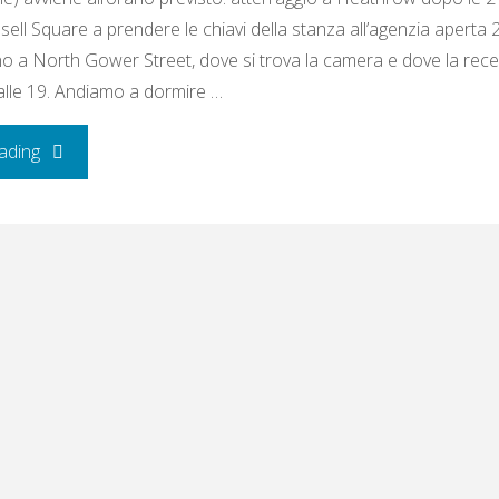
sell Square a prendere le chiavi della stanza all’agenzia aperta 
no a North Gower Street, dove si trova la camera e dove la rece
alle 19. Andiamo a dormire …
"Mercoledì
ading
2
–
giovedì
3
ottobre
2019: