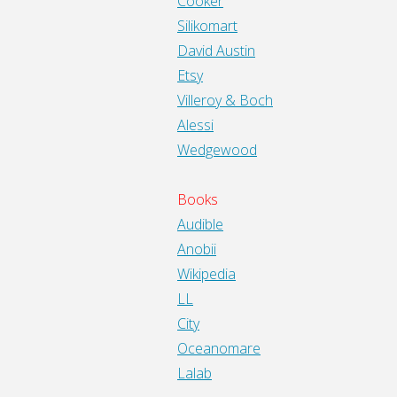
Cooker
Silikomart
David Austin
Etsy
Villeroy & Boch
Alessi
Wedgewood
Books
Audible
Anobii
Wikipedia
LL
City
Oceanomare
Lalab