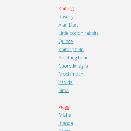
Knitting
Ravelry
Alan Dart
Little cotton rabbits
Quince
Knitting help
A knitting bear
Cuoredimaglia
Mochimochi
Ysolda
Simo
Viaggi
Misha
Irlanda