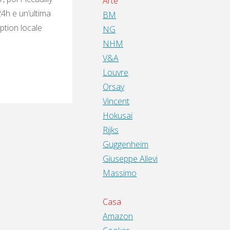
Arte
24h e un’ultima
BM
ption locale
NG
NHM
V&A
Louvre
Orsay
Vincent
Hokusai
Rijks
Guggenheim
Giuseppe Allevi
Massimo
Casa
Amazon