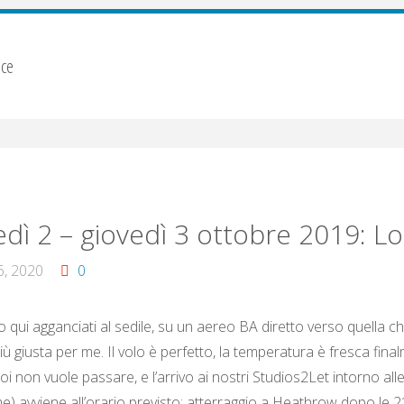
ace
dì 2 – giovedì 3 ottobre 2019: L
6, 2020
0
 qui agganciati al sedile, su un aereo BA diretto verso quella ch
ù giusta per me. Il volo è perfetto, la temperatura è fresca final
i non vuole passare, e l’arrivo ai nostri Studios2Let intorno all
) avviene all’orario previsto: atterraggio a Heathrow dopo le 21,