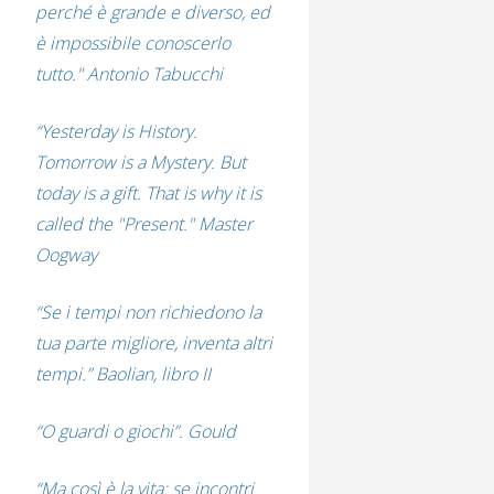
perché è grande e diverso, ed
è impossibile conoscerlo
tutto." Antonio Tabucchi
“Yesterday is History.
Tomorrow is a Mystery. But
today is a gift. That is why it is
called the "Present." Master
Oogway
“Se i tempi non richiedono la
tua parte migliore, inventa altri
tempi.” Baolian, libro II
“O guardi o giochi”. Gould
“Ma così è la vita: se incontri