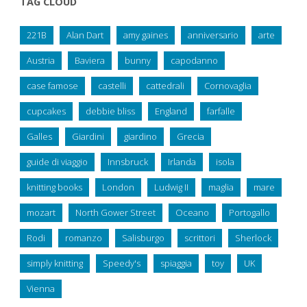
TAG CLOUD
221B
Alan Dart
amy gaines
anniversario
arte
Austria
Baviera
bunny
capodanno
case famose
castelli
cattedrali
Cornovaglia
cupcakes
debbie bliss
England
farfalle
Galles
Giardini
giardino
Grecia
guide di viaggio
Innsbruck
Irlanda
isola
knitting books
London
Ludwig II
maglia
mare
mozart
North Gower Street
Oceano
Portogallo
Rodi
romanzo
Salisburgo
scrittori
Sherlock
simply knitting
Speedy's
spiaggia
toy
UK
Vienna