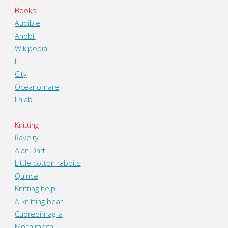
Books
Audible
Anobii
Wikipedia
LL
City
Oceanomare
Lalab
Knitting
Ravelry
Alan Dart
Little cotton rabbits
Quince
Knitting help
A knitting bear
Cuoredimaglia
Mochimochi