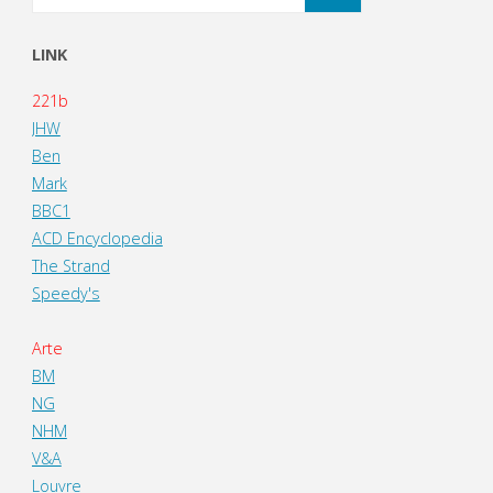
LINK
221b
JHW
Ben
Mark
BBC1
ACD Encyclopedia
The Strand
Speedy's
Arte
BM
NG
NHM
V&A
Louvre