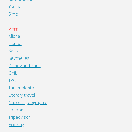
Ysolda
Simo
Viaggi
Misha
Irlanda
Santa
Seychelles
Disneyland Paris
Ghibli
TPC
Turismolento
Literary travel
National geographic
London
Tripadvisor
Booking