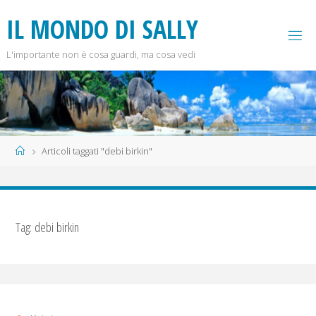
Salta
I
L
M
O
N
D
O
D
I
S
A
L
L
Y
al
contenuto
L'importante non è cosa guardi, ma cosa vedi
Home
Articoli taggati "debi birkin"
Tag:
debi birkin