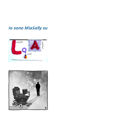
Io sono MiaSally su