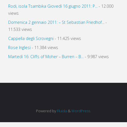
Rodi, isola Tsambika Giovedì 16 giugno 2011: P...
- 12.000
views
Domenica 2 gennaio 2011: – St Sebastian Friedhof...
-
11.533 views
Cappella degli Scrovegni
- 11.425 views
Rose Inglesi
- 11.384 views
Martedì 16: Cliffs of Moher – Burren – B...
- 9.987 views
Powered by
Fluida
&
WordPress.