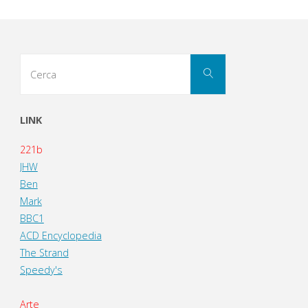
Cerca
Cerca
per:
LINK
221b
JHW
Ben
Mark
BBC1
ACD Encyclopedia
The Strand
Speedy's
Arte