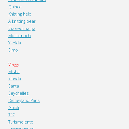
Quince
Knitting help
A knitting bear
Cuoredimaglia
Mochimochi
Ysolda
Simo
Viaggi
Misha
Irlanda
Santa
Seychelles
Disneyland Paris
Ghibli
TPC
Turismolento