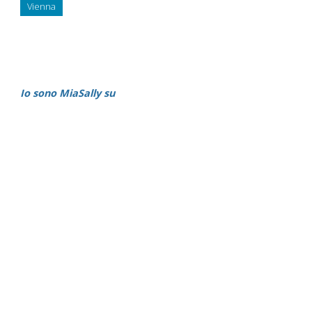
Vienna
Io sono MiaSally su