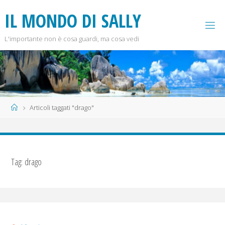
Salta
I
L
M
O
N
D
O
D
I
S
A
L
L
Y
al
contenuto
L'importante non è cosa guardi, ma cosa vedi
Home
Articoli taggati "drago"
Tag:
drago