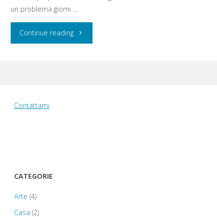
un problema giorni …
"Giovedì
Continue reading
18
agosto
2016:
Contattami
Aberglasney
Garden
–
CATEGORIE
Wales
Arte
(4)
National
Casa
(2)