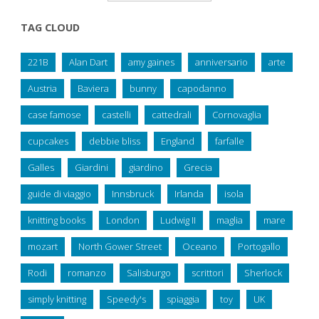
TAG CLOUD
221B
Alan Dart
amy gaines
anniversario
arte
Austria
Baviera
bunny
capodanno
case famose
castelli
cattedrali
Cornovaglia
cupcakes
debbie bliss
England
farfalle
Galles
Giardini
giardino
Grecia
guide di viaggio
Innsbruck
Irlanda
isola
knitting books
London
Ludwig II
maglia
mare
mozart
North Gower Street
Oceano
Portogallo
Rodi
romanzo
Salisburgo
scrittori
Sherlock
simply knitting
Speedy's
spiaggia
toy
UK