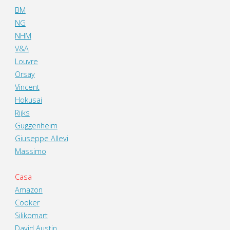
BM
NG
NHM
V&A
Louvre
Orsay
Vincent
Hokusai
Rijks
Guggenheim
Giuseppe Allevi
Massimo
Casa
Amazon
Cooker
Silikomart
David Austin