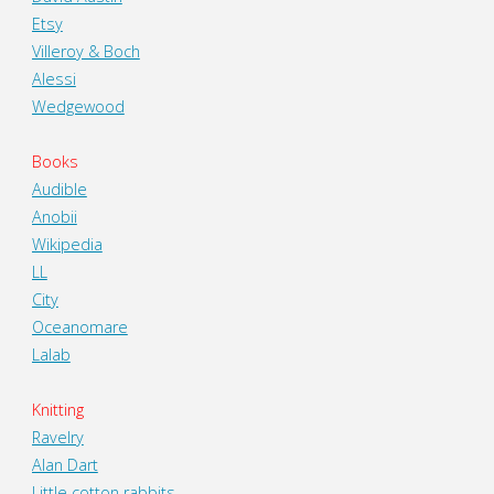
Etsy
Villeroy & Boch
Alessi
Wedgewood
Books
Audible
Anobii
Wikipedia
LL
City
Oceanomare
Lalab
Knitting
Ravelry
Alan Dart
Little cotton rabbits