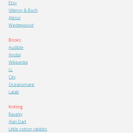
Etsy
Villeroy & Boch
Alessi
Wedgewood
Books
Audible
Anobii
Wikipedia
LL
City
Oceanomare
Lalab
Knitting
Ravelry
Alan Dart
Little cotton rabbits