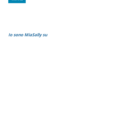
Io sono MiaSally su