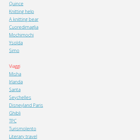
Quince
Knitting help
A knitting bear
Cuoredimaglia
Mochimochi
Ysolda
Simo
Viaggi
Misha
Irlanda
Santa
Seychelles
Disneyland Paris
Ghibli
TPC
Turismolento
Literary travel