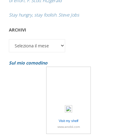
of effort. F. Scott Fitzgerald
Stay hungry, stay foolish. Steve Jobs
ARCHIVI
Archivi
Sul mio comodino
Visit my shelf
www.anobii.com