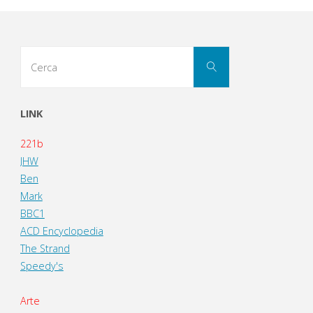
Cerca
Cerca
per:
LINK
221b
JHW
Ben
Mark
BBC1
ACD Encyclopedia
The Strand
Speedy's
Arte