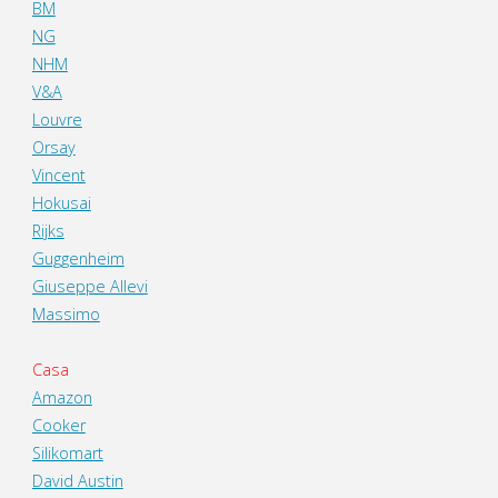
BM
NG
NHM
V&A
Louvre
Orsay
Vincent
Hokusai
Rijks
Guggenheim
Giuseppe Allevi
Massimo
Casa
Amazon
Cooker
Silikomart
David Austin