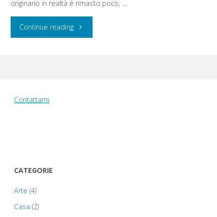
originario in realtà è rimasto poco, …
"Venerdì
Continue reading
22
agosto
2014:
Contattami
Kenilworth
Castle
–
CATEGORIE
Stratford-
Arte
(4)
upon-
Casa
(2)
Avon"