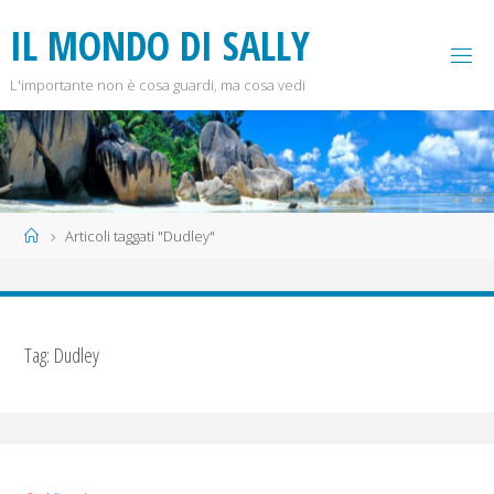
Salta
I
L
M
O
N
D
O
D
I
S
A
L
L
Y
al
contenuto
L'importante non è cosa guardi, ma cosa vedi
Home
Articoli taggati "Dudley"
Tag:
Dudley