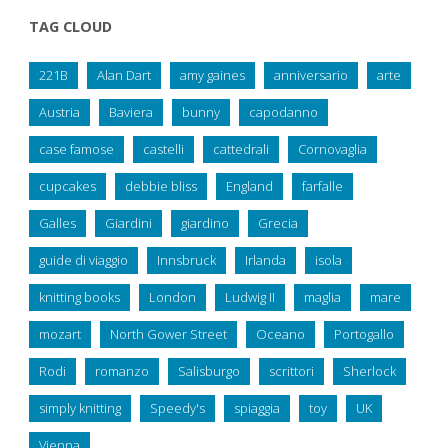
TAG CLOUD
221B
Alan Dart
amy gaines
anniversario
arte
Austria
Baviera
bunny
capodanno
case famose
castelli
cattedrali
Cornovaglia
cupcakes
debbie bliss
England
farfalle
Galles
Giardini
giardino
Grecia
guide di viaggio
Innsbruck
Irlanda
isola
knitting books
London
Ludwig II
maglia
mare
mozart
North Gower Street
Oceano
Portogallo
Rodi
romanzo
Salisburgo
scrittori
Sherlock
simply knitting
Speedy's
spiaggia
toy
UK
Vienna