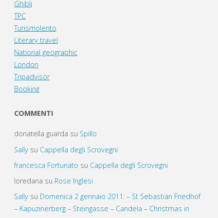
Ghibli
TPC
Turismolento
Literary travel
National geographic
London
Tripadvisor
Booking
COMMENTI
donatella guarda
su
Spillo
Sally
su
Cappella degli Scrovegni
francesca Fortunato
su
Cappella degli Scrovegni
loredana
su
Rose Inglesi
Sally
su
Domenica 2 gennaio 2011: – St Sebastian Friedhof
– Kapuzinerberg – Steingasse – Candela – Christmas in