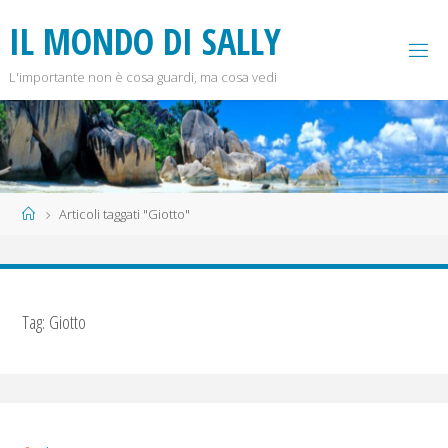
Salta
I
L
M
O
N
D
O
D
I
S
A
L
L
Y
al
contenuto
L'importante non è cosa guardi, ma cosa vedi
Home
Articoli taggati "Giotto"
Tag:
Giotto