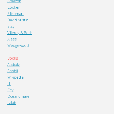
Amazon
Cooker
Silikomart
David Austin
Etsy
Villeroy & Boch
Alessi
Wedgewood
Books
Audible
Anobii
Wikipedia
LL
City
Oceanomare
Lalab