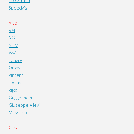
The Strand
Speedy's
Arte
BM
NG
NHM
V&A
Louvre
Orsay
Vincent
Hokusai
Rijks
Guggenheim
Giuseppe Allevi
Massimo
Casa