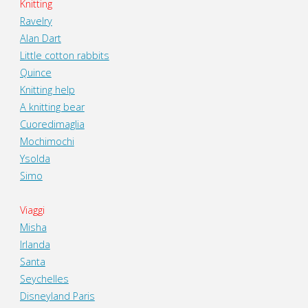
Knitting
Ravelry
Alan Dart
Little cotton rabbits
Quince
Knitting help
A knitting bear
Cuoredimaglia
Mochimochi
Ysolda
Simo
Viaggi
Misha
Irlanda
Santa
Seychelles
Disneyland Paris