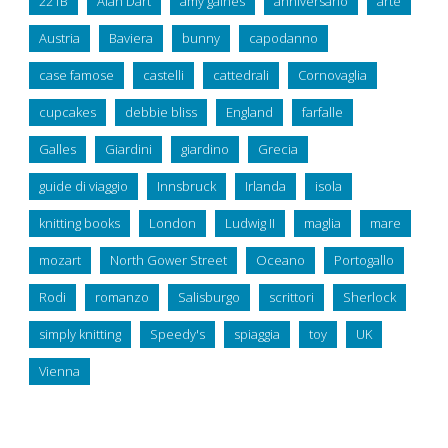
221B
Alan Dart
amy gaines
anniversario
arte
Austria
Baviera
bunny
capodanno
case famose
castelli
cattedrali
Cornovaglia
cupcakes
debbie bliss
England
farfalle
Galles
Giardini
giardino
Grecia
guide di viaggio
Innsbruck
Irlanda
isola
knitting books
London
Ludwig II
maglia
mare
mozart
North Gower Street
Oceano
Portogallo
Rodi
romanzo
Salisburgo
scrittori
Sherlock
simply knitting
Speedy's
spiaggia
toy
UK
Vienna