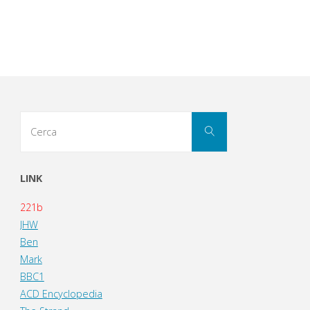
Cerca
Cerca
per:
LINK
221b
JHW
Ben
Mark
BBC1
ACD Encyclopedia