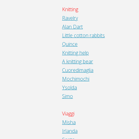
Knitting
Ravelry
Alan Dart
Little cotton rabbits
Quince
Knitting help
A knitting bear
Cuoredimaglia
Mochimochi
Ysolda
Simo
Viaggi
Misha
Irlanda