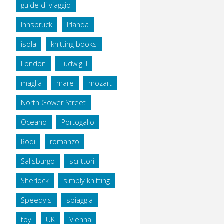
guide di viaggio
Innsbruck
Irlanda
isola
knitting books
London
Ludwig II
maglia
mare
mozart
North Gower Street
Oceano
Portogallo
Rodi
romanzo
Salisburgo
scrittori
Sherlock
simply knitting
Speedy's
spiaggia
toy
UK
Vienna