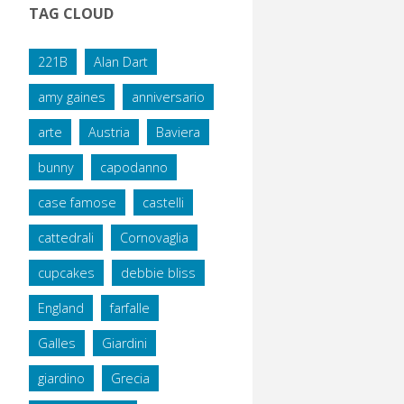
TAG CLOUD
221B
Alan Dart
amy gaines
anniversario
arte
Austria
Baviera
bunny
capodanno
case famose
castelli
cattedrali
Cornovaglia
cupcakes
debbie bliss
England
farfalle
Galles
Giardini
giardino
Grecia