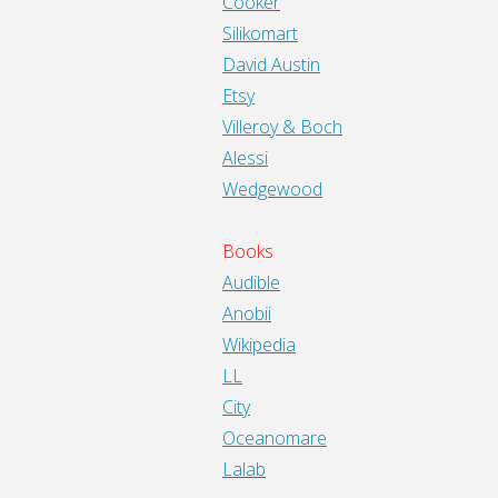
Cooker
Silikomart
David Austin
Etsy
Villeroy & Boch
Alessi
Wedgewood
Books
Audible
Anobii
Wikipedia
LL
City
Oceanomare
Lalab