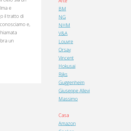
Arte
alma e
BM
il tratto di
NG
à conosciamo e,
NHM
 chiamata
V&A
mbra un
Louvre
Orsay
Vincent
Hokusai
Rijks
Guggenheim
Giuseppe Allevi
Massimo
Casa
Amazon