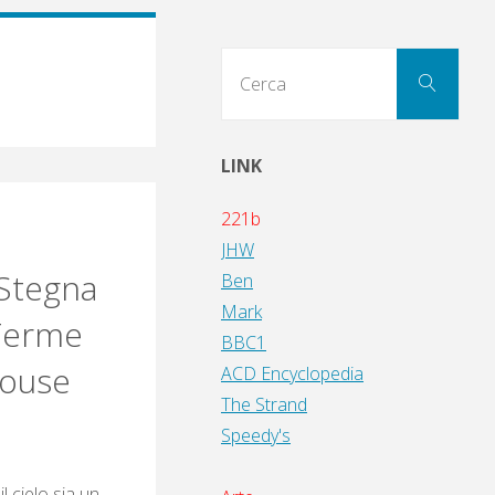
Cerc
Cerca
per:
LINK
221b
JHW
 Stegna
Ben
Mark
 Terme
BBC1
House
ACD Encyclopedia
The Strand
Speedy's
l cielo sia un