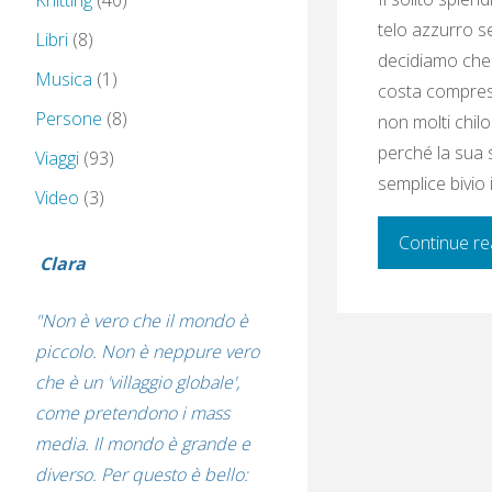
Knitting
(40)
telo azzurro s
Libri
(8)
decidiamo che 
Musica
(1)
costa compreso
Persone
(8)
non molti chil
perché la sua 
Viaggi
(93)
semplice bivio 
Video
(3)
Continue re
Clara
"Non è vero che il mondo è
piccolo. Non è neppure vero
che è un 'villaggio globale',
come pretendono i mass
media. Il mondo è grande e
diverso. Per questo è bello: