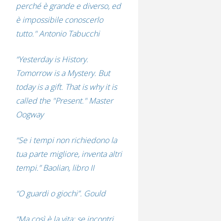
perché è grande e diverso, ed
è impossibile conoscerlo
tutto." Antonio Tabucchi
“Yesterday is History.
Tomorrow is a Mystery. But
today is a gift. That is why it is
called the "Present." Master
Oogway
“Se i tempi non richiedono la
tua parte migliore, inventa altri
tempi.” Baolian, libro II
“O guardi o giochi”. Gould
“Ma così è la vita: se incontri