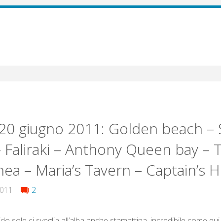
20 giugno 2011: Golden beach –
 Faliraki – Anthony Queen bay –
ithea – Maria’s Tavern – Captain’s 
2011
2
ido sole ci sveglia all’alba anche stamattina, incredibile come qui i