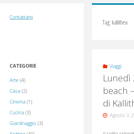
Contattami
Tag:
kallithea
CATEGORIE
Viaggi
Lunedì 
Arte
(4)
beach –
Casa
(2)
di Kall
Cinema
(1)
Cucina
(3)
Agosto 3, 
Giardinaggio
(3)
Il solito splend