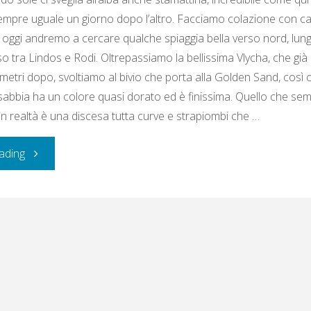
empre uguale un giorno dopo l’altro. Facciamo colazione con c
oggi andremo a cercare qualche spiaggia bella verso nord, lungo 
 tra Lindos e Rodi. Oltrepassiamo la bellissima Vlycha, che gi
ometri dopo, svoltiamo al bivio che porta alla Golden Sand, così
sabbia ha un colore quasi dorato ed è finissima. Quello che se
in realtà è una discesa tutta curve e strapiombi che …
"Lunedì
ading
20
giugno
2011:
Golden