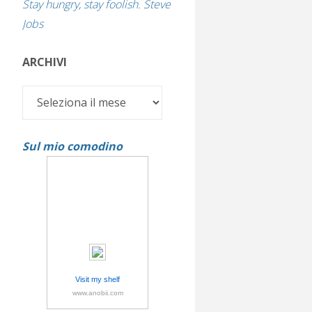
Stay hungry, stay foolish. Steve
Jobs
ARCHIVI
Archivi
Sul mio comodino
Visit my shelf
www.anobii.com