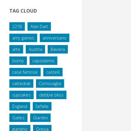
TAG CLOUD
221B
Alan Dart
amy gaines
anniversario
arte
Austria
Baviera
bunny
capodanno
case famose
castelli
cattedrali
Cornovaglia
cupcakes
debbie bliss
England
farfalle
Galles
Giardini
giardino
Grecia