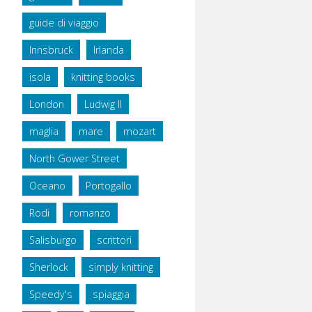
guide di viaggio
Innsbruck
Irlanda
isola
knitting books
London
Ludwig II
maglia
mare
mozart
North Gower Street
Oceano
Portogallo
Rodi
romanzo
Salisburgo
scrittori
Sherlock
simply knitting
Speedy's
spiaggia