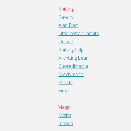
Knitting
Ravelry
Alan Dart
Little cotton rabbits
Quince
Knitting help
A knitting bear
Cuoredimaglia
Mochimochi
Ysolda
Simo
Viaggi
Misha
Irlanda