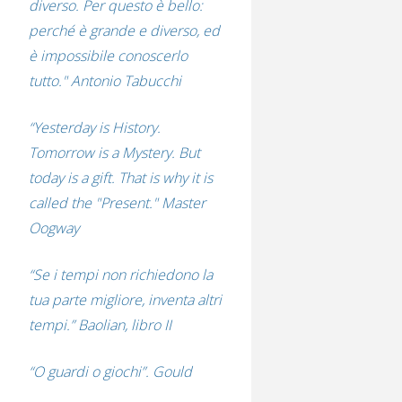
diverso. Per questo è bello:
perché è grande e diverso, ed
è impossibile conoscerlo
tutto." Antonio Tabucchi
“Yesterday is History.
Tomorrow is a Mystery. But
today is a gift. That is why it is
called the "Present." Master
Oogway
“Se i tempi non richiedono la
tua parte migliore, inventa altri
tempi.” Baolian, libro II
“O guardi o giochi”. Gould