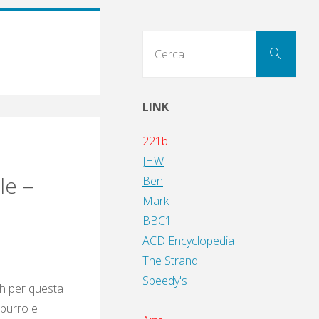
Cerc
Cerca
per:
LINK
221b
JHW
le –
Ben
Mark
BBC1
ACD Encyclopedia
The Strand
Speedy's
sh per questa
 burro e