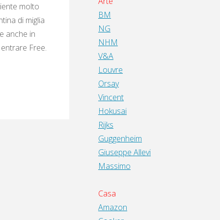
Arte
mbiente molto
BM
tina di miglia
NG
 e anche in
NHM
 entrare Free.
V&A
Louvre
Orsay
Vincent
Hokusai
Rijks
Guggenheim
Giuseppe Allevi
Massimo
Casa
Amazon