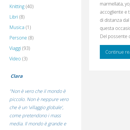
marmellata, yog
Knitting
(40)
accogliente e t
Libri
(8)
di distanza da
Musica
(1)
questa occasion
Del possente c
Persone
(8)
Viaggi
(93)
Continue re
Video
(3)
Clara
"Non è vero che il mondo è
piccolo. Non è neppure vero
che è un 'villaggio globale',
come pretendono i mass
media. Il mondo è grande e