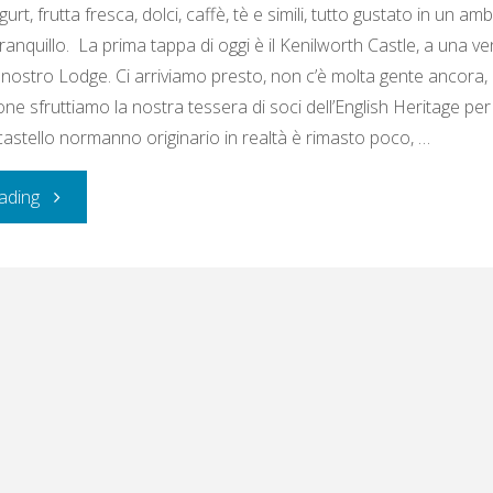
urt, frutta fresca, dolci, caffè, tè e simili, tutto gustato in un a
ranquillo. La prima tappa di oggi è il Kenilworth Castle, a una ven
l nostro Lodge. Ci arriviamo presto, non c’è molta gente ancora,
e sfruttiamo la nostra tessera di soci dell’English Heritage per
astello normanno originario in realtà è rimasto poco, …
"Venerdì
ading
22
agosto
2014:
Kenilworth
Castle