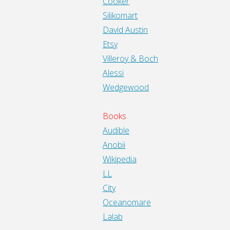
Cooker
Silikomart
David Austin
Etsy
Villeroy & Boch
Alessi
Wedgewood
Books
Audible
Anobii
Wikipedia
LL
City
Oceanomare
Lalab