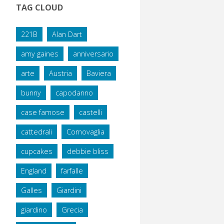
TAG CLOUD
221B
Alan Dart
amy gaines
anniversario
arte
Austria
Baviera
bunny
capodanno
case famose
castelli
cattedrali
Cornovaglia
cupcakes
debbie bliss
England
farfalle
Galles
Giardini
giardino
Grecia