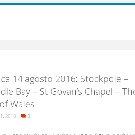
a 14 agosto 2016: Stockpole –
dle Bay – St Govan’s Chapel – T
of Wales
1, 2018
0
ica qui, con cielo poco nuvoloso e temperature gradevoli, sop