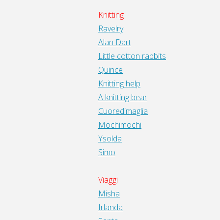
Knitting
Ravelry
Alan Dart
Little cotton rabbits
Quince
Knitting help
A knitting bear
Cuoredimaglia
Mochimochi
Ysolda
Simo
Viaggi
Misha
Irlanda