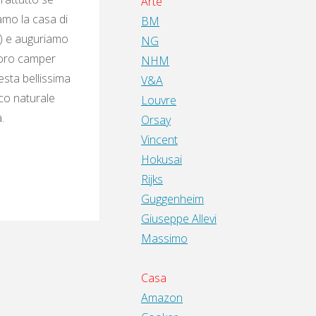
Arte
mo la casa di
BM
e) e auguriamo
NG
 loro camper
NHM
esta bellissima
V&A
co naturale
Louvre
.
Orsay
Vincent
Hokusai
Rijks
Guggenheim
Giuseppe Allevi
Massimo
Casa
Amazon