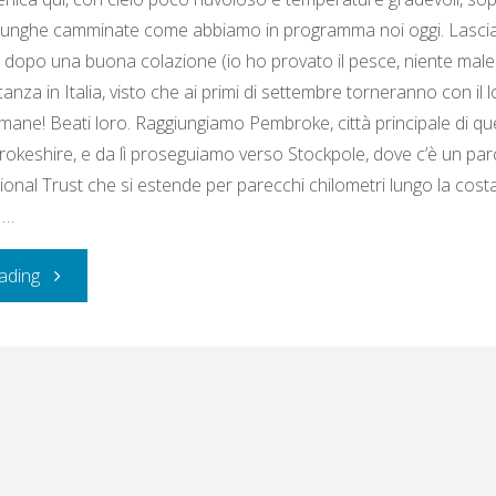
 lunghe camminate come abbiamo in programma noi oggi. Lascia
e dopo una buona colazione (io ho provato il pesce, niente mal
nza in Italia, visto che ai primi di settembre torneranno con il
imane! Beati loro. Raggiungiamo Pembroke, città principale di qu
okeshire, e da lì proseguiamo verso Stockpole, dove c’è un par
ional Trust che si estende per parecchi chilometri lungo la costa
 …
"Domenica
ading
14
agosto
2016:
Stockpole