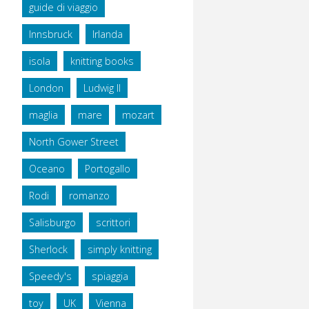
guide di viaggio
Innsbruck
Irlanda
isola
knitting books
London
Ludwig II
maglia
mare
mozart
North Gower Street
Oceano
Portogallo
Rodi
romanzo
Salisburgo
scrittori
Sherlock
simply knitting
Speedy's
spiaggia
toy
UK
Vienna