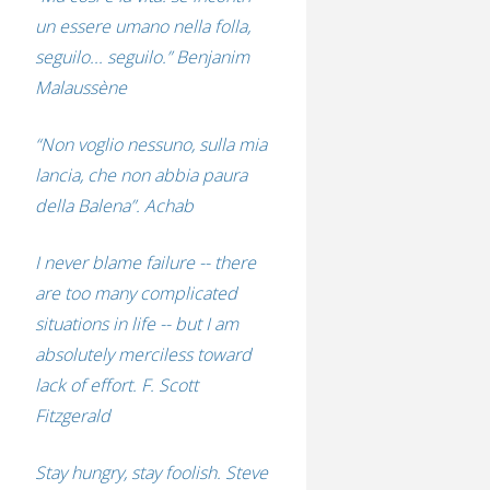
un essere umano nella folla,
seguilo... seguilo.” Benjanim
Malaussène
“Non voglio nessuno, sulla mia
lancia, che non abbia paura
della Balena”. Achab
I never blame failure -- there
are too many complicated
situations in life -- but I am
absolutely merciless toward
lack of effort. F. Scott
Fitzgerald
Stay hungry, stay foolish. Steve