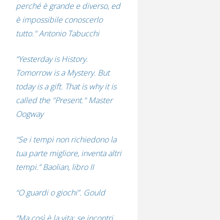
perché è grande e diverso, ed
è impossibile conoscerlo
tutto." Antonio Tabucchi
“Yesterday is History.
Tomorrow is a Mystery. But
today is a gift. That is why it is
called the "Present." Master
Oogway
“Se i tempi non richiedono la
tua parte migliore, inventa altri
tempi.” Baolian, libro II
“O guardi o giochi”. Gould
“Ma così è la vita: se incontri