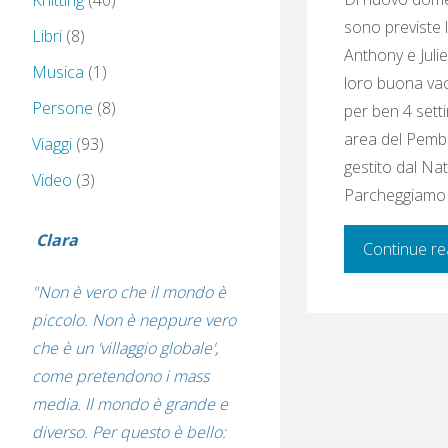
Knitting
(40)
sono previste
Libri
(8)
Anthony e Juli
Musica
(1)
loro buona vaca
Persone
(8)
per ben 4 sett
area del Pembr
Viaggi
(93)
gestito dal Nat
Video
(3)
Parcheggiamo
Clara
Continue re
"Non è vero che il mondo è
piccolo. Non è neppure vero
che è un 'villaggio globale',
come pretendono i mass
media. Il mondo è grande e
diverso. Per questo è bello: