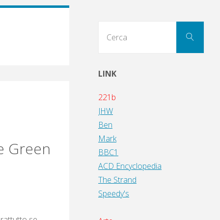
Cerc
Cerca
per:
LINK
221b
JHW
Ben
Mark
he Green
BBC1
ACD Encyclopedia
The Strand
Speedy's
rattutto se