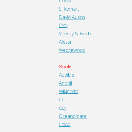
Cooker
Silikomart
David Austin
Etsy
Villeroy & Boch
Alessi
Wedgewood
Books
Audible
Anobii
Wikipedia
LL
City
Oceanomare
Lalab