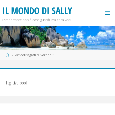
Salta
I
L
M
O
N
D
O
D
I
S
A
L
L
Y
al
contenuto
L'importante non è cosa guardi, ma cosa vedi
Home
Articoli taggati "Liverpool"
Tag:
Liverpool