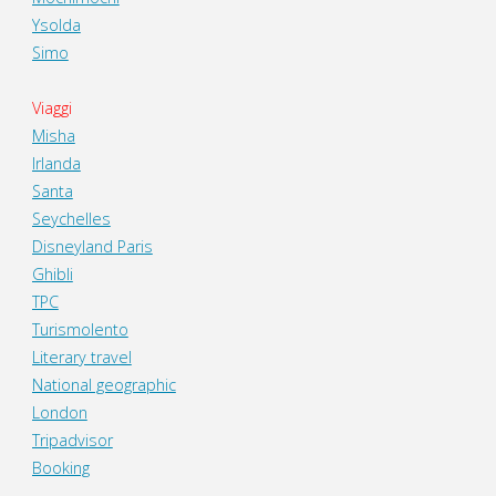
Ysolda
Simo
Viaggi
Misha
Irlanda
Santa
Seychelles
Disneyland Paris
Ghibli
TPC
Turismolento
Literary travel
National geographic
London
Tripadvisor
Booking