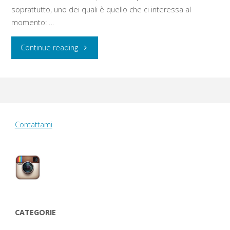
soprattutto, uno dei quali è quello che ci interessa al
momento: …
"Lunedì
Continue reading
25
/
martedì
Contattami
26
agosto
2014:
Stoke-
CATEGORIE
on-