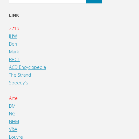
LINK
221b
JHW
Ben
Mark
BBC1
ACD Encyclopedia
The Strand
Speedy's
Arte
BM
NG
NHM
V&A
Louvre