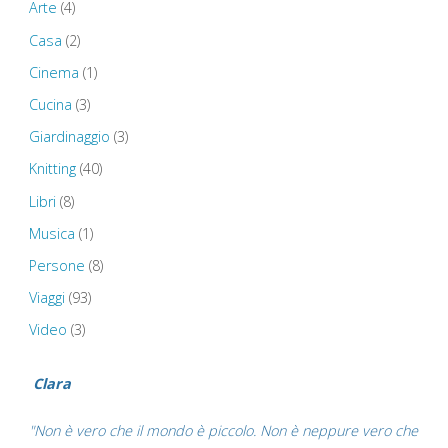
Arte
(4)
Trent
Casa
(2)
Cinema
(1)
Wedgwood
Cucina
(3)
Museum
Giardinaggio
(3)
–
Knitting
(40)
Libri
(8)
Chester
Musica
(1)
Cathedral
Persone
(8)
–
Viaggi
(93)
Video
(3)
Liverpool
–
Clara
Pisa"
"Non è vero che il mondo è piccolo. Non è neppure vero che