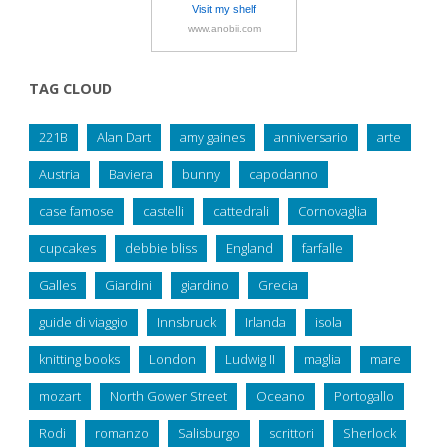
Visit my shelf
www.anobii.com
TAG CLOUD
221B
Alan Dart
amy gaines
anniversario
arte
Austria
Baviera
bunny
capodanno
case famose
castelli
cattedrali
Cornovaglia
cupcakes
debbie bliss
England
farfalle
Galles
Giardini
giardino
Grecia
guide di viaggio
Innsbruck
Irlanda
isola
knitting books
London
Ludwig II
maglia
mare
mozart
North Gower Street
Oceano
Portogallo
Rodi
romanzo
Salisburgo
scrittori
Sherlock