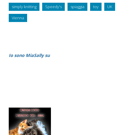
simply knitting
Speedy's
spiaggia
toy
UK
Vienna
Io sono MiaSally su