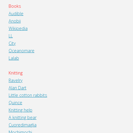
Books
Audible
Anobii
Wikipedia
LL
City
Oceanomare
Lalab
Knitting
Ravelry
Alan Dart
Little cotton rabbits
Quince
Knitting help
A knitting bear
Cuoredimaglia
Mochimochi