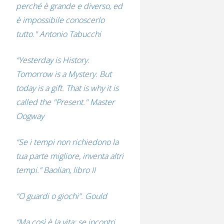
perché è grande e diverso, ed
è impossibile conoscerlo
tutto." Antonio Tabucchi
“Yesterday is History.
Tomorrow is a Mystery. But
today is a gift. That is why it is
called the "Present." Master
Oogway
“Se i tempi non richiedono la
tua parte migliore, inventa altri
tempi.” Baolian, libro II
“O guardi o giochi”. Gould
“Ma così è la vita: se incontri