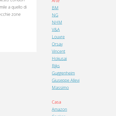
Arte
ile a quello di
BM
ecchie zone
NG
NHM
V&A
Louvre
Orsay
Vincent
Hokusai
Rijks
Guggenheim
Giuseppe Allevi
Massimo
Casa
Amazon