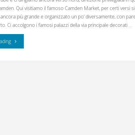
amden. Qui visitiamo il famoso Camden Market, per certi versi sim
ancora più grande e organizzato un po’ diversamente, con par
o. Ci accolgono i famosi palazzi della via principale decorati …
"Sabato
ading
5
ottobre
2019:
London"