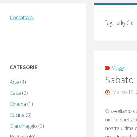
Contattami
Tag:
Lucky Cat
CATEGORIE
Viaggi
Sabato 
Arte
(4)
Marzo 15, 
Casa
(2)
Cinema
(1)
Ci svegliamo co
Cucina
(3)
niente spettac
Giardinaggio
(3)
nostra ultima c
prendiamo la T