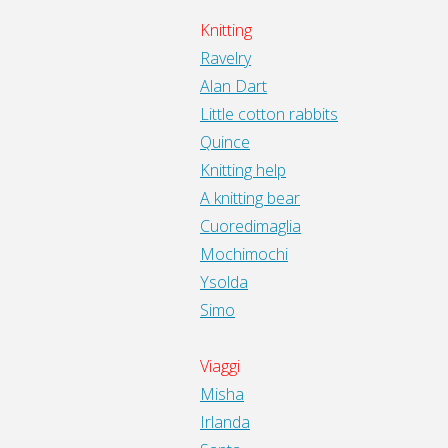
Knitting
Ravelry
Alan Dart
Little cotton rabbits
Quince
Knitting help
A knitting bear
Cuoredimaglia
Mochimochi
Ysolda
Simo
Viaggi
Misha
Irlanda