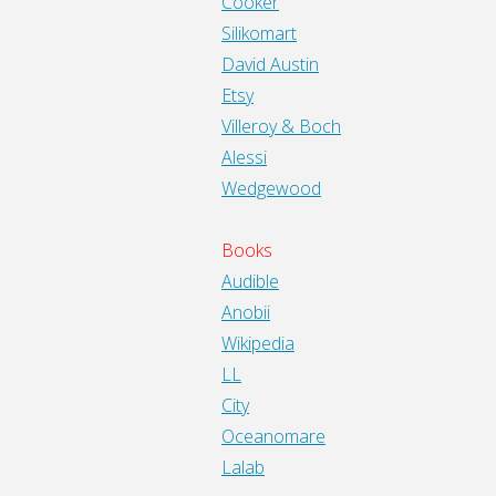
Cooker
Silikomart
David Austin
Etsy
Villeroy & Boch
Alessi
Wedgewood
Books
Audible
Anobii
Wikipedia
LL
City
Oceanomare
Lalab