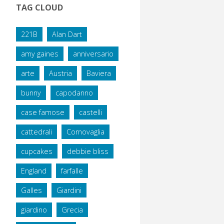
TAG CLOUD
221B
Alan Dart
amy gaines
anniversario
arte
Austria
Baviera
bunny
capodanno
case famose
castelli
cattedrali
Cornovaglia
cupcakes
debbie bliss
England
farfalle
Galles
Giardini
giardino
Grecia