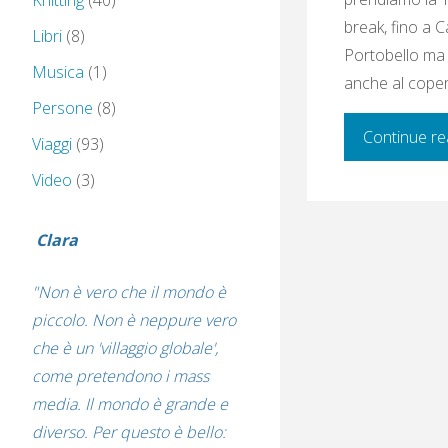
Knitting
(40)
break, fino a C
Libri
(8)
Portobello ma 
Musica
(1)
anche al copert
Persone
(8)
Continue re
Viaggi
(93)
Video
(3)
Clara
"Non è vero che il mondo è
piccolo. Non è neppure vero
che è un 'villaggio globale',
come pretendono i mass
media. Il mondo è grande e
diverso. Per questo è bello: