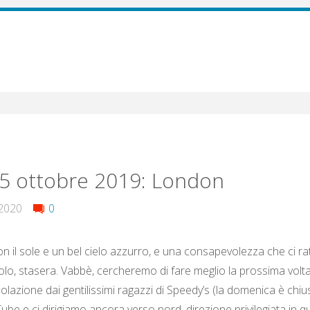
5 ottobre 2019: London
2020
0
n il sole e un bel cielo azzurro, e una consapevolezza che ci ratt
olo, stasera. Vabbè, cercheremo di fare meglio la prossima volt
olazione dai gentilissimi ragazzi di Speedy’s (la domenica è chius
ube e ci dirigiamo ancora verso nord, direzione privilegiata in