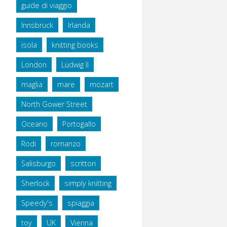
guide di viaggio
Innsbruck
Irlanda
isola
knitting books
London
Ludwig II
maglia
mare
mozart
North Gower Street
Oceano
Portogallo
Rodi
romanzo
Salisburgo
scrittori
Sherlock
simply knitting
Speedy's
spiaggia
toy
UK
Vienna