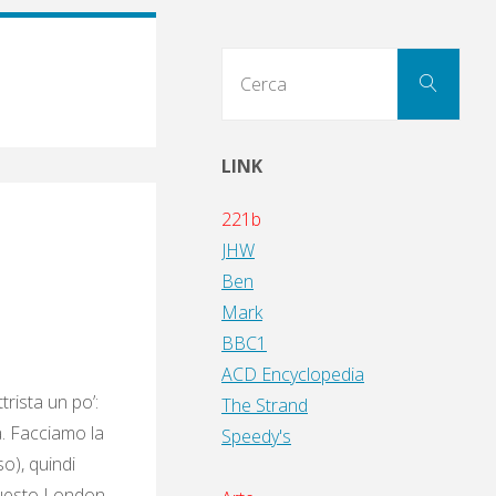
Cerc
Cerca
per:
LINK
221b
JHW
Ben
Mark
BBC1
ACD Encyclopedia
rista un po’:
The Strand
a. Facciamo la
Speedy's
o), quindi
 questo London