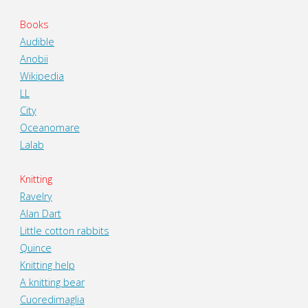
Books
Audible
Anobii
Wikipedia
LL
City
Oceanomare
Lalab
Knitting
Ravelry
Alan Dart
Little cotton rabbits
Quince
Knitting help
A knitting bear
Cuoredimaglia