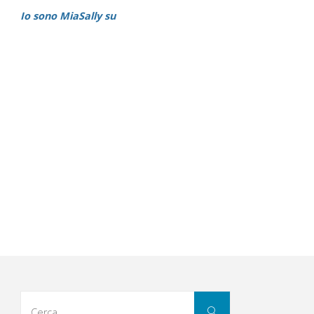
Io sono MiaSally su
Cerca
Cerca