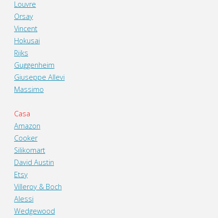
Louvre
Orsay
Vincent
Hokusai
Rijks
Guggenheim
Giuseppe Allevi
Massimo
Casa
Amazon
Cooker
Silikomart
David Austin
Etsy
Villeroy & Boch
Alessi
Wedgewood