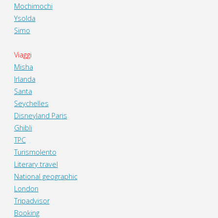
Mochimochi
Ysolda
Simo
Viaggi
Misha
Irlanda
Santa
Seychelles
Disneyland Paris
Ghibli
TPC
Turismolento
Literary travel
National geographic
London
Tripadvisor
Booking