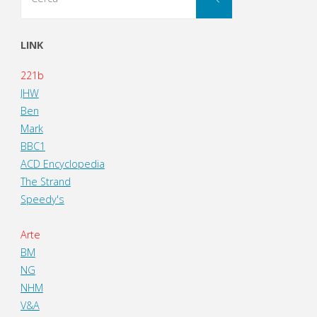
per:
LINK
221b
JHW
Ben
Mark
BBC1
ACD Encyclopedia
The Strand
Speedy's
Arte
BM
NG
NHM
V&A