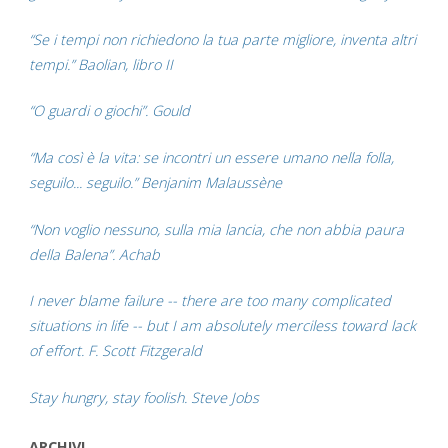
“Se i tempi non richiedono la tua parte migliore, inventa altri
tempi.” Baolian, libro II
“O guardi o giochi”. Gould
“Ma così è la vita: se incontri un essere umano nella folla,
seguilo... seguilo.” Benjanim Malaussène
“Non voglio nessuno, sulla mia lancia, che non abbia paura
della Balena”. Achab
I never blame failure -- there are too many complicated
situations in life -- but I am absolutely merciless toward lack
of effort. F. Scott Fitzgerald
Stay hungry, stay foolish. Steve Jobs
ARCHIVI