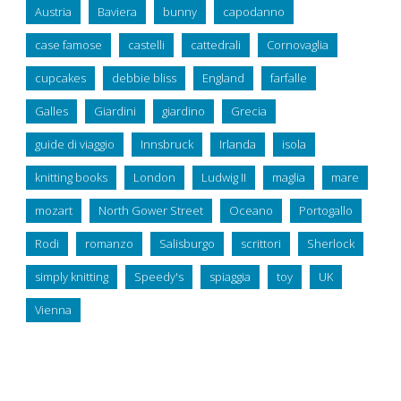
Austria
Baviera
bunny
capodanno
case famose
castelli
cattedrali
Cornovaglia
cupcakes
debbie bliss
England
farfalle
Galles
Giardini
giardino
Grecia
guide di viaggio
Innsbruck
Irlanda
isola
knitting books
London
Ludwig II
maglia
mare
mozart
North Gower Street
Oceano
Portogallo
Rodi
romanzo
Salisburgo
scrittori
Sherlock
simply knitting
Speedy's
spiaggia
toy
UK
Vienna