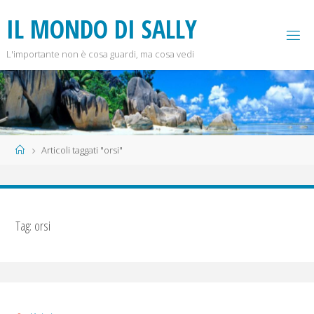
Salta
I
L
M
O
N
D
O
D
I
S
A
L
L
Y
al
contenuto
L'importante non è cosa guardi, ma cosa vedi
Home
Articoli taggati "orsi"
Tag:
orsi