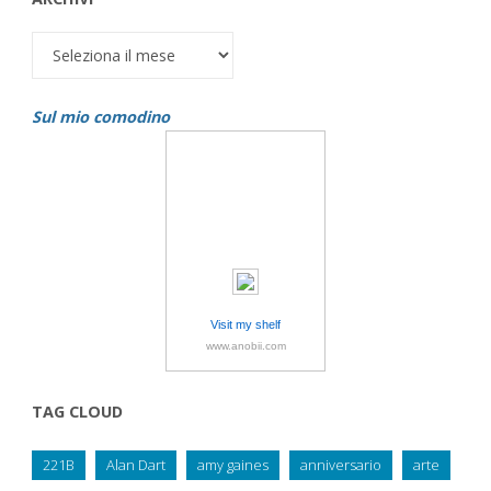
Archivi
Sul mio comodino
Visit my shelf
www.anobii.com
TAG CLOUD
221B
Alan Dart
amy gaines
anniversario
arte