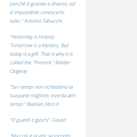
perché è grande e diverso, ed
è impossibile conoscerlo
tutto." Antonio Tabucchi
“Yesterday is History.
Tomorrow is a Mystery. But
today is a gift. That is why it is
called the "Present." Master
Oogway
“Se i tempi non richiedono la
tua parte migliore, inventa altri
tempi.” Baolian, libro II
“O guardi o giochi”. Gould
“Ma così è la vita: se incontri