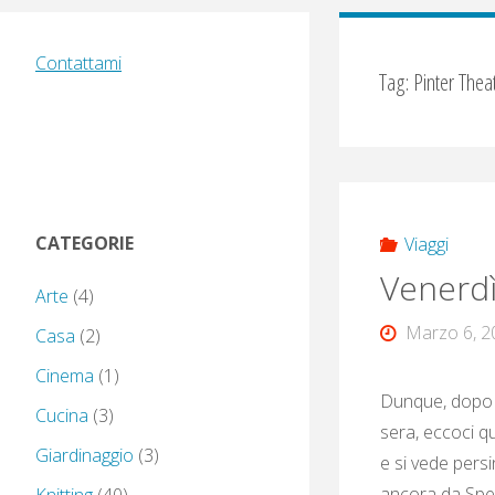
Contattami
Tag:
Pinter Thea
CATEGORIE
Viaggi
Venerdì
Arte
(4)
Marzo 6, 2
Casa
(2)
Cinema
(1)
Dunque, dopo un
Cucina
(3)
sera, eccoci qu
Giardinaggio
(3)
e si vede pers
ancora da Speed