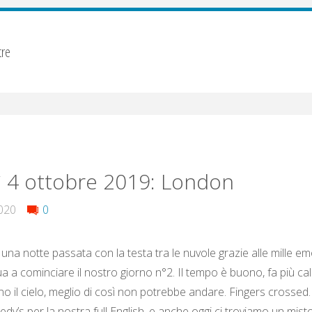
tre
 4 ottobre 2019: London
020
0
a notte passata con la testa tra le nuvole grazie alle mille emoz
a a cominciare il nostro giorno n°2. Il tempo è buono, fa più cal
ino il cielo, meglio di così non potrebbe andare. Fingers crosse
y’s per la nostra full English, e anche oggi ci troviamo un misto