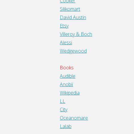
Cooker
Silikomart
David Austin
Etsy
Villeroy & Boch
Alessi
Wedgewood
Books
Audible
Anobii
Wikipedia
LL
City
Oceanomare
Lalab