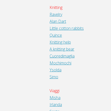
Knitting
Ravelry
Alan Dart
Little cotton rabbits
Quince
Knitting help
A knitting bear
Cuoredimaglia
Mochimochi
Ysolda
Simo
Viaggi
Misha
Irlanda