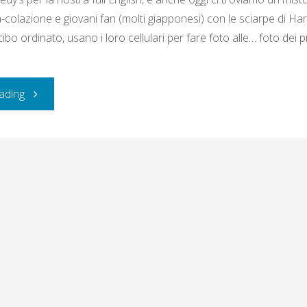
colazione e giovani fan (molti giapponesi) con le sciarpe di Har
 cibo ordinato, usano i loro cellulari per fare foto alle… foto dei p
"Venerdì
ading
4
ottobre
2019:
London"