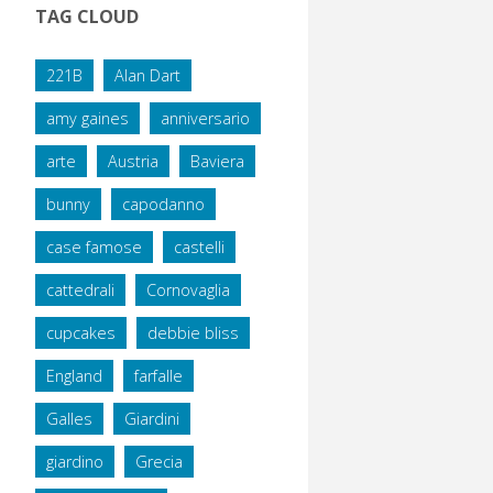
TAG CLOUD
221B
Alan Dart
amy gaines
anniversario
arte
Austria
Baviera
bunny
capodanno
case famose
castelli
cattedrali
Cornovaglia
cupcakes
debbie bliss
England
farfalle
Galles
Giardini
giardino
Grecia