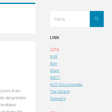
Cerc
Cerca
per:
LINK
221b
JHW
Ben
Mark
BBC1
ACD Encyclopedia
ioni di ieri
The Strand
do del previsto
Speedy's
d. Andiamo
 di gente del