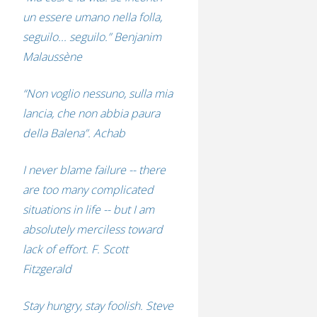
un essere umano nella folla,
seguilo... seguilo.” Benjanim
Malaussène
“Non voglio nessuno, sulla mia
lancia, che non abbia paura
della Balena”. Achab
I never blame failure -- there
are too many complicated
situations in life -- but I am
absolutely merciless toward
lack of effort. F. Scott
Fitzgerald
Stay hungry, stay foolish. Steve