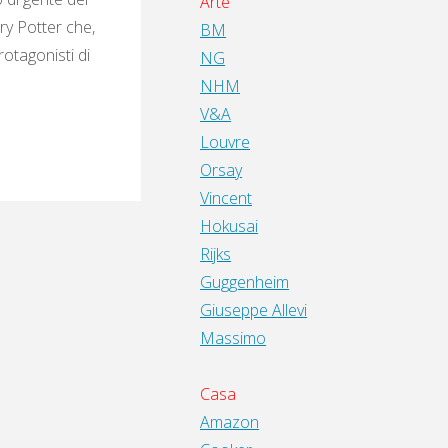
Arte
ry Potter che,
BM
rotagonisti di
NG
NHM
V&A
Louvre
Orsay
Vincent
Hokusai
Rijks
Guggenheim
Giuseppe Allevi
Massimo
Casa
Amazon