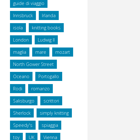
guide di viaggio
Innsbruck
Irlanda
isola
knitting books
London
Ludwig II
maglia
mare
mozart
North Gower Street
Oceano
Portogallo
Rodi
romanzo
Salisburgo
scrittori
Sherlock
simply knitting
Speedy's
spiaggia
toy
UK
Vienna