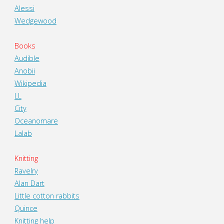
Alessi
Wedgewood
Books
Audible
Anobii
Wikipedia
LL
City
Oceanomare
Lalab
Knitting
Ravelry
Alan Dart
Little cotton rabbits
Quince
Knitting help