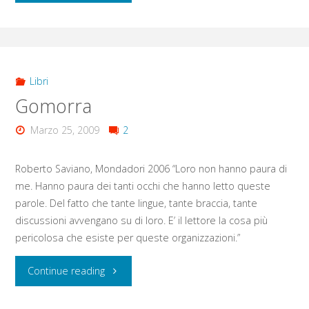
solitudine
dei
numeri
Libri
Gomorra
primi"
Marzo 25, 2009
2
Roberto Saviano, Mondadori 2006 “Loro non hanno paura di
me. Hanno paura dei tanti occhi che hanno letto queste
parole. Del fatto che tante lingue, tante braccia, tante
discussioni avvengano su di loro. E’ il lettore la cosa più
pericolosa che esiste per queste organizzazioni.”
"Gomorra"
Continue reading