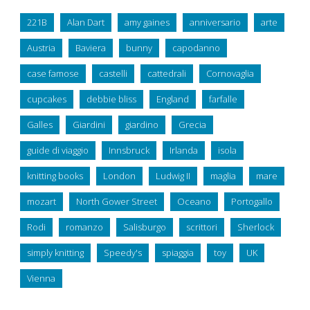
221B
Alan Dart
amy gaines
anniversario
arte
Austria
Baviera
bunny
capodanno
case famose
castelli
cattedrali
Cornovaglia
cupcakes
debbie bliss
England
farfalle
Galles
Giardini
giardino
Grecia
guide di viaggio
Innsbruck
Irlanda
isola
knitting books
London
Ludwig II
maglia
mare
mozart
North Gower Street
Oceano
Portogallo
Rodi
romanzo
Salisburgo
scrittori
Sherlock
simply knitting
Speedy's
spiaggia
toy
UK
Vienna