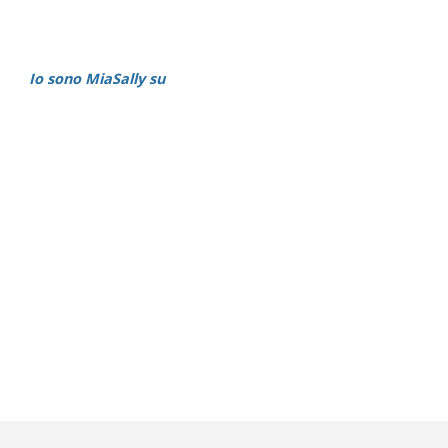
Io sono MiaSally su