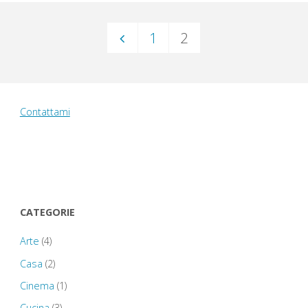
1
2
Paginazione
degli
Contattami
articoli
CATEGORIE
Arte
(4)
Casa
(2)
Cinema
(1)
Cucina
(3)