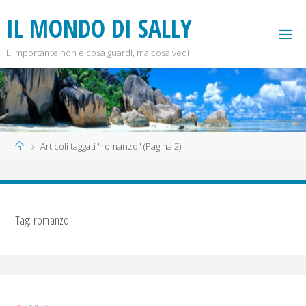
Salta
I
L
M
O
N
D
O
D
I
S
A
L
L
Y
al
contenuto
L'importante non è cosa guardi, ma cosa vedi
Home
Articoli taggati "romanzo"
(Pagina 2)
Tag:
romanzo