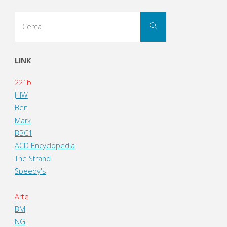
Cerca
Cerca
per:
LINK
221b
JHW
Ben
Mark
BBC1
ACD Encyclopedia
The Strand
Speedy's
Arte
BM
NG