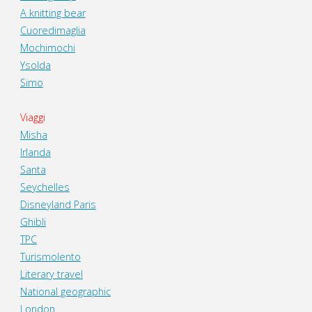
A knitting bear
Cuoredimaglia
Mochimochi
Ysolda
Simo
Viaggi
Misha
Irlanda
Santa
Seychelles
Disneyland Paris
Ghibli
TPC
Turismolento
Literary travel
National geographic
London