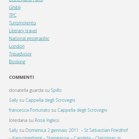
Ghibli
TPC
Turismolento
Literary travel
National geographic
London
Tripadvisor
Booking
COMMENTI
donatella guarda
su
Spillo
Sally
su
Cappella degli Scrovegni
francesca Fortunato
su
Cappella degli Scrovegni
loredana
su
Rose Inglesi
Sally
su
Domenica 2 gennaio 2011: – St Sebastian Friedhof
– Kapuzinerberg – Steingasse – Candela – Christmas in