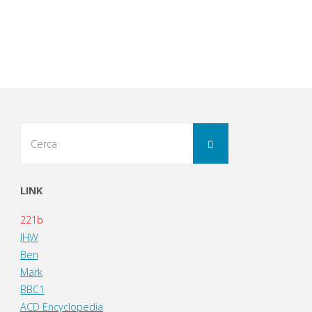
Cerca
Cerca
per:
LINK
221b
JHW
Ben
Mark
BBC1
ACD Encyclopedia