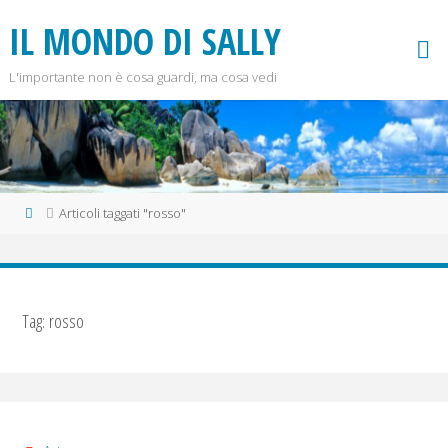
Salta
I
L
M
O
N
D
O
D
I
S
A
L
L
Y
al
contenuto
L'importante non è cosa guardi, ma cosa vedi
Home
Articoli taggati "rosso"
Tag:
rosso