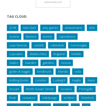
www.anobii.com
TAG CLOUD
221B
Alan Dart
amy gaines
anniversario
arte
Austria
Baviera
bunny
capodanno
case famose
castelli
cattedrali
Cornovaglia
cupcakes
debbie bliss
England
farfalle
Galles
Giardini
giardino
Grecia
guide di viaggio
Innsbruck
Irlanda
isola
knitting books
London
Ludwig II
maglia
mare
mozart
North Gower Street
Oceano
Portogallo
Rodi
romanzo
Salisburgo
scrittori
Sherlock