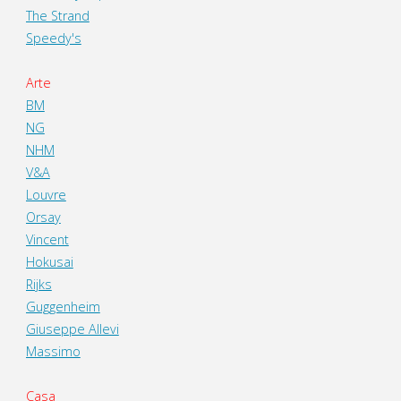
The Strand
Speedy's
Arte
BM
NG
NHM
V&A
Louvre
Orsay
Vincent
Hokusai
Rijks
Guggenheim
Giuseppe Allevi
Massimo
Casa