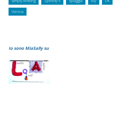
simply knitting
Speedy's
spiaggia
toy
UK
Vienna
Io sono MiaSally su