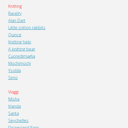
Knitting
Ravelry
Alan Dart
Little cotton rabbits
Quince
Knitting help
A knitting bear
Cuoredimaglia
Mochimochi
Ysolda
Simo
Viaggi
Misha
Irlanda
Santa
Seychelles
Disneyland Paris