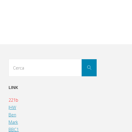
Cerca
Cerca
per:
LINK
221b
JHW
Ben
Mark
BBC1