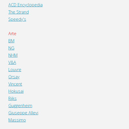
ACD Encyclopedia
The Strand
Speedy's
Arte
BM
NG
NHM
V&A
Louvre
Orsay
Vincent
Hokusai
Rijks
Guggenheim
Giuseppe Allevi
Massimo