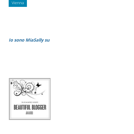
Vienna
Io sono MiaSally su