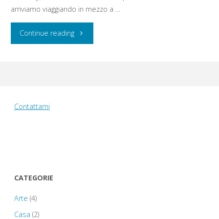
arriviamo viaggiando in mezzo a …
"Martedì
Continue reading
12
agosto
2014:
Contattami
Salisbury
Cathedral
–
CATEGORIE
Stonehenge
Arte
(4)
–
Casa
(2)