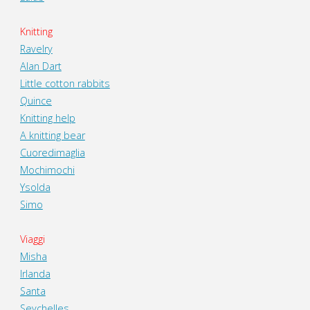
Knitting
Ravelry
Alan Dart
Little cotton rabbits
Quince
Knitting help
A knitting bear
Cuoredimaglia
Mochimochi
Ysolda
Simo
Viaggi
Misha
Irlanda
Santa
Seychelles