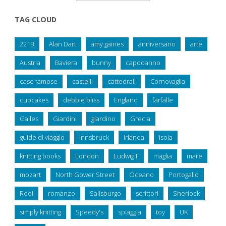
TAG CLOUD
221B
Alan Dart
amy gaines
anniversario
arte
Austria
Baviera
bunny
capodanno
case famose
castelli
cattedrali
Cornovaglia
cupcakes
debbie bliss
England
farfalle
Galles
Giardini
giardino
Grecia
guide di viaggio
Innsbruck
Irlanda
isola
knitting books
London
Ludwig II
maglia
mare
mozart
North Gower Street
Oceano
Portogallo
Rodi
romanzo
Salisburgo
scrittori
Sherlock
simply knitting
Speedy's
spiaggia
toy
UK