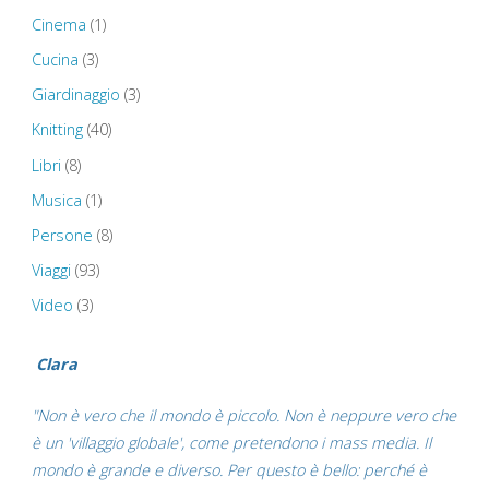
Cerne
Cinema
(1)
Abbas
Cucina
(3)
Giardinaggio
(3)
Giant
Knitting
(40)
–
Libri
(8)
Chesil
Musica
(1)
Persone
(8)
Beach"
Viaggi
(93)
Video
(3)
Clara
"Non è vero che il mondo è piccolo. Non è neppure vero che
è un 'villaggio globale', come pretendono i mass media. Il
mondo è grande e diverso. Per questo è bello: perché è