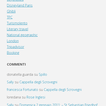
Disneyland Paris
Ghibli
TPC
Turismolento
Literary travel
National geographic
London
Tripadvisor
Booking
COMMENTI
donatella guarda
su
Spillo
Sally
su
Cappella degli Scrovegni
francesca Fortunato
su
Cappella degli Scrovegni
loredana
su
Rose Inglesi
Sally
su
Domenica 2 gennaio 2011: – St Sebastian Friedhof