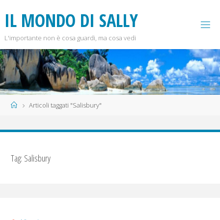
Salta
I
L
M
O
N
D
O
D
I
S
A
L
L
Y
al
contenuto
L'importante non è cosa guardi, ma cosa vedi
Home
Articoli taggati "Salisbury"
Tag:
Salisbury