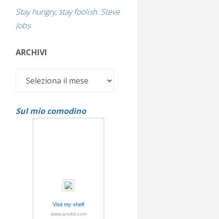
Stay hungry, stay foolish. Steve
Jobs
ARCHIVI
Archivi
Sul mio comodino
Visit my shelf
www.anobii.com