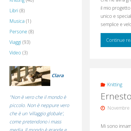
Knitting
(40)
il mio progett
Libri
(8)
unico e specia
Musica
(1)
semplice e vel
Persone
(8)
Continue re
Viaggi
(93)
Video
(3)
Clara
Knitting
Ernesto
"Non è vero che il mondo è
piccolo. Non è neppure vero
Novembre 
che è un 'villaggio globale',
come pretendono i mass
Mi sono innamo
media. Il mondo è grande e