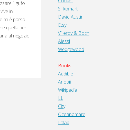
Cooker
zzare il gufo
Silikomart
vive in
David Austin
 e mi è parso
Etsy
nne quella per
Villeroy & Boch
rla al negozio
Alessi
Wedgewood
Books
Audible
Anobii
Wikipedia
LL
City
Oceanomare
Lalab