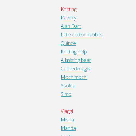
Knitting
Ravelry
Alan Dart
Little cotton rabbits
Quince
Knitting help
A knitting bear
Cuoredimaglia
Mochimochi
Ysolda
Simo
Viaggi
Misha
Irlanda