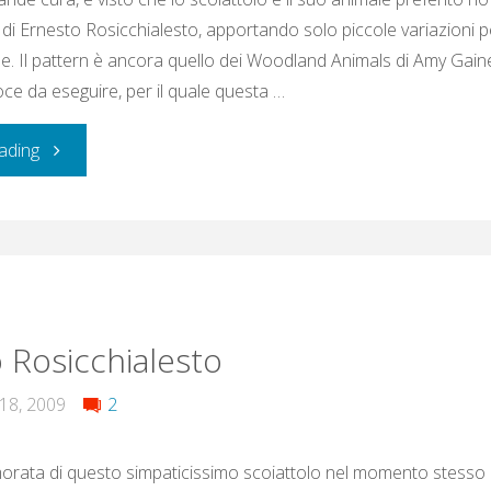
o di Ernesto Rosicchialesto, apportando solo piccole variazioni 
le. Il pattern è ancora quello dei Woodland Animals di Amy Gain
oce da eseguire, per il quale questa …
"Scoiattolo"
ading
 Rosicchialesto
18, 2009
2
rata di questo simpaticissimo scoiattolo nel momento stesso i