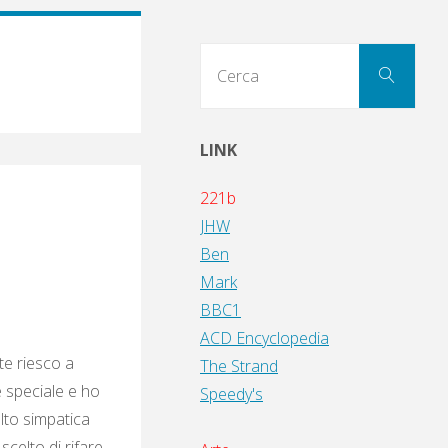
Cerc
Cerca
per:
LINK
221b
JHW
Ben
Mark
BBC1
ACD Encyclopedia
nte riesco a
The Strand
 speciale e ho
Speedy's
lto simpatica
scelto di rifare