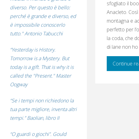
sfogliato il bo
diverso. Per questo è bello:
Anacleto. Così
perché è grande e diverso, ed
montagna e ado
è impossibile conoscerlo
perfetto per l’
tutto." Antonio Tabucchi
la coda, che d
di lane non ho t
“Yesterday is History.
Tomorrow is a Mystery. But
Continue re
today is a gift. That is why it is
called the "Present." Master
Oogway
“Se i tempi non richiedono la
tua parte migliore, inventa altri
tempi.” Baolian, libro II
“O guardi o giochi”. Gould