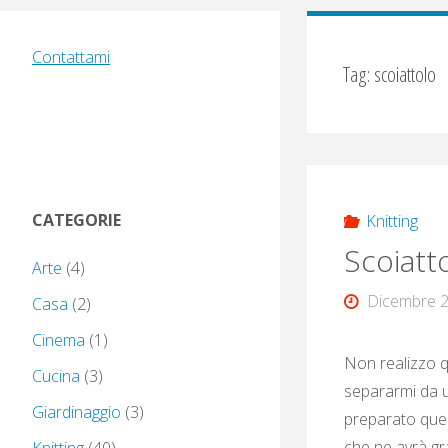
Contattami
Tag:
scoiattolo
CATEGORIE
Knitting
Scoiatt
Arte
(4)
Dicembre 2
Casa
(2)
Cinema
(1)
Non realizzo qu
Cucina
(3)
separarmi da u
Giardinaggio
(3)
preparato ques
che ne avrà gra