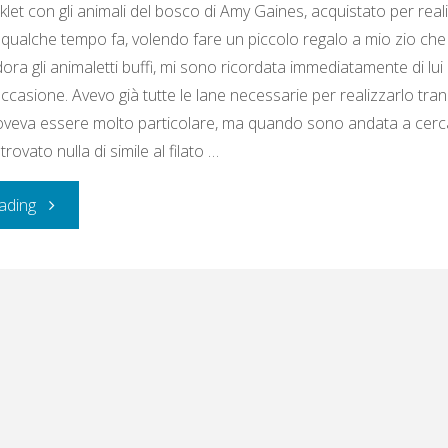
oklet con gli animali del bosco di Amy Gaines, acquistato per reali
 qualche tempo fa, volendo fare un piccolo regalo a mio zio che 
ra gli animaletti buffi, mi sono ricordata immediatamente di lui
occasione. Avevo già tutte le lane necessarie per realizzarlo tra
oveva essere molto particolare, ma quando sono andata a cerca
rovato nulla di simile al filato …
"Ernesto
ading
Rosicchialesto"