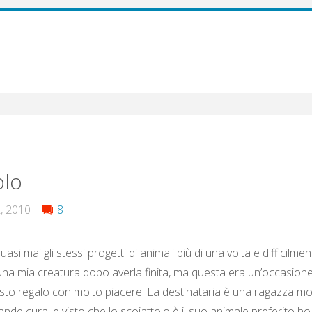
olo
, 2010
8
asi mai gli stessi progetti di animali più di una volta e difficilme
na mia creatura dopo averla finita, ma questa era un’occasione
to regalo con molto piacere. La destinataria è una ragazza mo
nde cura, e visto che lo scoiattolo è il suo animale preferito ho 