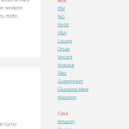
Arte
per renderlo
BM
es, molto
NG
NHM
V&A
Louvre
Orsay
Vincent
Hokusai
Rijks
Guggenheim
Giuseppe Allevi
Massimo
Casa
Amazon
n cui ho