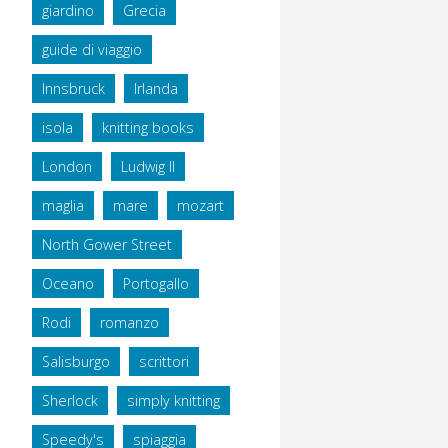
giardino
Grecia
guide di viaggio
Innsbruck
Irlanda
isola
knitting books
London
Ludwig II
maglia
mare
mozart
North Gower Street
Oceano
Portogallo
Rodi
romanzo
Salisburgo
scrittori
Sherlock
simply knitting
Speedy's
spiaggia