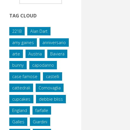
TAG CLOUD
221B
Alan Dart
amy gaines
anniversario
arte
Austria
Baviera
bunny
capodanno
case famose
castelli
cattedrali
Cornovaglia
cupcakes
debbie bliss
England
farfalle
Galles
Giardini