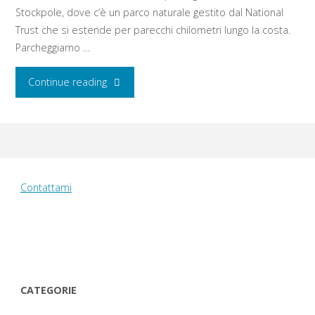
Stockpole, dove c’è un parco naturale gestito dal National
Trust che si estende per parecchi chilometri lungo la costa.
Parcheggiamo …
"Domenica
Continue reading
14
agosto
2016:
Contattami
Stockpole
–
Barafundle
CATEGORIE
Bay