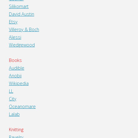
Silikomart
David Austin
Etsy
Villeroy & Boch
Alessi
Wedgewood
Books
Audible
Anobii
Wikipedia
LL
City
Oceanomare
Lalab
Knitting
Ravelry