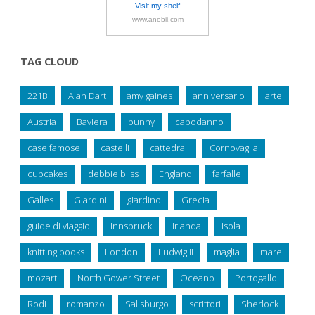
Visit my shelf
www.anobii.com
TAG CLOUD
221B
Alan Dart
amy gaines
anniversario
arte
Austria
Baviera
bunny
capodanno
case famose
castelli
cattedrali
Cornovaglia
cupcakes
debbie bliss
England
farfalle
Galles
Giardini
giardino
Grecia
guide di viaggio
Innsbruck
Irlanda
isola
knitting books
London
Ludwig II
maglia
mare
mozart
North Gower Street
Oceano
Portogallo
Rodi
romanzo
Salisburgo
scrittori
Sherlock