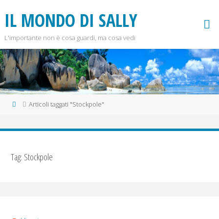
Salta
I
L
M
O
N
D
O
D
I
S
A
L
L
Y
al
contenuto
L'importante non è cosa guardi, ma cosa vedi
Home
Articoli taggati "Stockpole"
Tag:
Stockpole