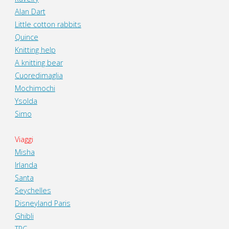
Alan Dart
Little cotton rabbits
Quince
Knitting help
A knitting bear
Cuoredimaglia
Mochimochi
Ysolda
Simo
Viaggi
Misha
Irlanda
Santa
Seychelles
Disneyland Paris
Ghibli
TPC