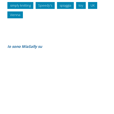
simply knitting
Speedy's
spiaggia
toy
UK
Vienna
Io sono MiaSally su