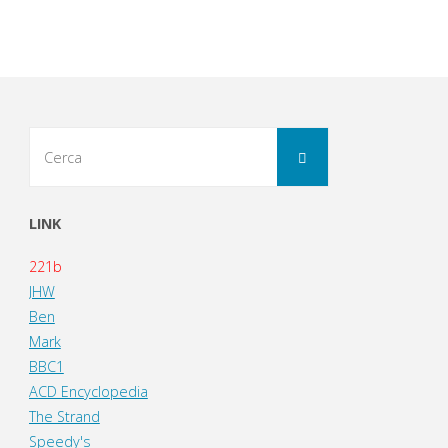
Cerca
Cerca
per:
LINK
221b
JHW
Ben
Mark
BBC1
ACD Encyclopedia
The Strand
Speedy's