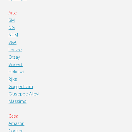
Arte
BM
NG
NHM
V&A
Louvre
Orsay
Vincent
Hokusai
Rijks
Guggenheim
Giuseppe Allevi
Massimo
Casa
Amazon
Cooker