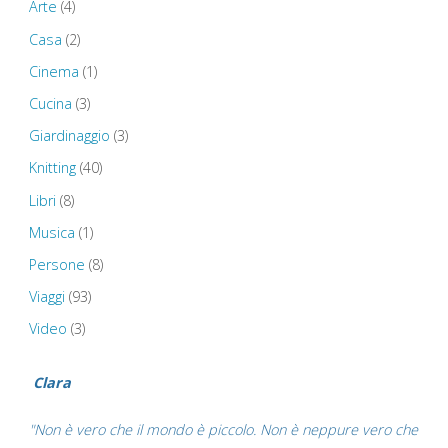
Arte
(4)
–
Casa
(2)
St
Cinema
(1)
Govan’s
Cucina
(3)
Giardinaggio
(3)
Chapel
Knitting
(40)
–
Libri
(8)
The
Musica
(1)
Persone
(8)
Green
Viaggi
(93)
Arches
Video
(3)
of
Clara
Wales"
"Non è vero che il mondo è piccolo. Non è neppure vero che