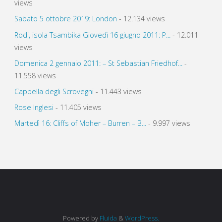
views
Sabato 5 ottobre 2019: London
- 12.134 views
Rodi, isola Tsambika Giovedì 16 giugno 2011: P...
- 12.011
views
Domenica 2 gennaio 2011: – St Sebastian Friedhof...
-
11.558 views
Cappella degli Scrovegni
- 11.443 views
Rose Inglesi
- 11.405 views
Martedì 16: Cliffs of Moher – Burren – B...
- 9.997 views
Powered by
Fluida
&
WordPress.