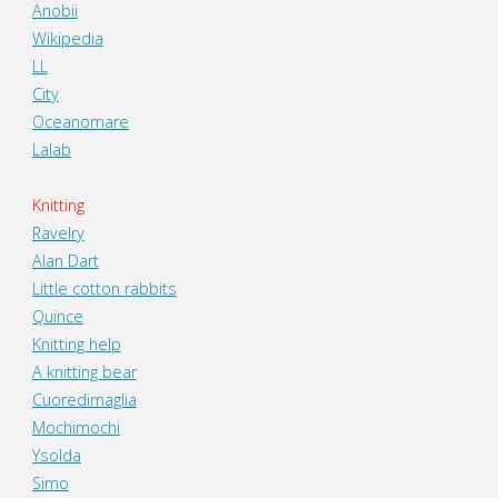
Anobii
Wikipedia
LL
City
Oceanomare
Lalab
Knitting
Ravelry
Alan Dart
Little cotton rabbits
Quince
Knitting help
A knitting bear
Cuoredimaglia
Mochimochi
Ysolda
Simo