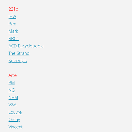
221b
JHW
Ben
Mark
BBC1
ACD Encyclopedia
The Strand
Speedy's
Arte
BM
NG
NHM
V&A
Louvre
Orsay
Vincent