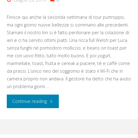
birthplace
Finisce qui anche la seconda settimana di tour purtroppo,
–
ma ogni giorno nuove bellezze si sommano alle precedenti.
Stamani il nostro Inn si è fatto perdonare per la colazione di
Blaenavon
ieri e ci ha servito ottimi piatti. Una ricca full Welsh per Luca
–
senza funghi né pomodoro molliccio, e beans on toast per
me con uovo fritto, tutto molto buono. E poi yogurt,
Big
marmellate, toast, frutta e cereali a piacere, tè e caffè come
da prassi. L’unico neo del soggiorno è stato il Wi-Fi che in
Pit
camera proprio non andava. Il gestore ha detto che ha avuto
un problema giorni …
National
Coal
"Giovedì
Continue reading
Museum
18
–
agosto