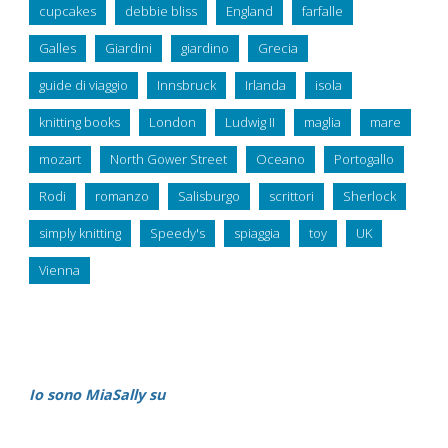
cupcakes
debbie bliss
England
farfalle
Galles
Giardini
giardino
Grecia
guide di viaggio
Innsbruck
Irlanda
isola
knitting books
London
Ludwig II
maglia
mare
mozart
North Gower Street
Oceano
Portogallo
Rodi
romanzo
Salisburgo
scrittori
Sherlock
simply knitting
Speedy's
spiaggia
toy
UK
Vienna
Io sono MiaSally su