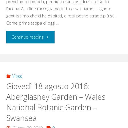
prendiamo comoda, per niente ansiosi di uscire sotto
l’acqua. Alla fine raccogliamo tutto e salutiamo il signore
gentilissimo che ci ha ospitati, diretti poche strade più su.
Come prima tappa di oggi …
"Venerdì
Continue reading
19
agosto
2016:
Viaggi
Giovedì 18 agosto 2016:
Swansea
Aberglasney Garden – Wales
–
National Botanic Garden –
Dylan
Swansea
Thomas
Giugno 29, 2019
0