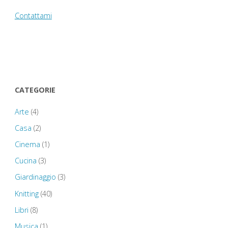
Blackwood"
2016:
Contattami
Aberglasney
Garden
–
CATEGORIE
Wales
Arte
(4)
National
Casa
(2)
Botanic
Cinema
(1)
Garden
Cucina
(3)
Giardinaggio
(3)
–
Knitting
(40)
Swansea"
Libri
(8)
Musica
(1)