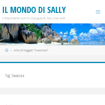
Salta
I
L
M
O
N
D
O
D
I
S
A
L
L
Y
al
contenuto
L'importante non è cosa guardi, ma cosa vedi
Home
Articoli taggati "Swansea"
Tag:
Swansea