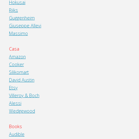
Hokusai
Rijks
Guggenheim
Giuseppe Allevi
Massimo
Casa
Amazon
Cooker
Silikomart
David Austin
Etsy
Villeroy & Boch
Alessi
Wedgewood
Books
Audible