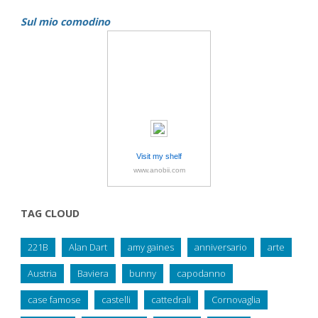
Sul mio comodino
Visit my shelf
www.anobii.com
TAG CLOUD
221B
Alan Dart
amy gaines
anniversario
arte
Austria
Baviera
bunny
capodanno
case famose
castelli
cattedrali
Cornovaglia