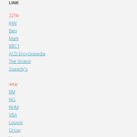
LINK
221b
JHW
Ben
Mark
BBC1
ACD Encyclopedia
The Strand
Speedy's
Arte
BM
NG
NHM
V&A
Louvre
Orsay