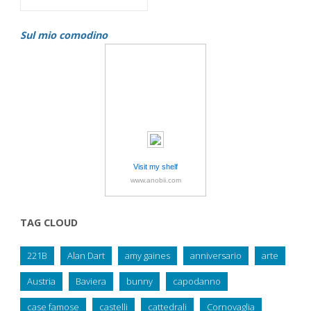
Sul mio comodino
Visit my shelf
www.anobii.com
TAG CLOUD
221B
Alan Dart
amy gaines
anniversario
arte
Austria
Baviera
bunny
capodanno
case famose
castelli
cattedrali
Cornovaglia