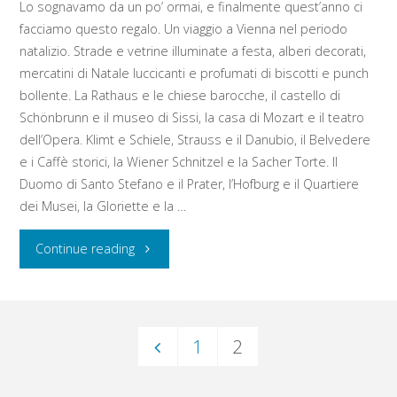
–
Lo sognavamo da un po’ ormai, e finalmente quest’anno ci
facciamo questo regalo. Un viaggio a Vienna nel periodo
Innere
natalizio. Strade e vetrine illuminate a festa, alberi decorati,
mercatini di Natale luccicanti e profumati di biscotti e punch
Stadt
bollente. La Rathaus e le chiese barocche, il castello di
–
Schönbrunn e il museo di Sissi, la casa di Mozart e il teatro
dell’Opera. Klimt e Schiele, Strauss e il Danubio, il Belvedere
Sacher
e i Caffè storici, la Wiener Schnitzel e la Sacher Torte. Il
Duomo di Santo Stefano e il Prater, l’Hofburg e il Quartiere
Café"
dei Musei, la Gloriette e la …
"Vienna"
Continue reading
1
2
Paginazione