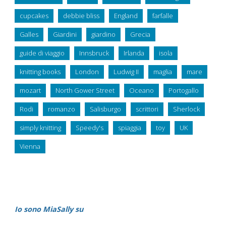
cupcakes
debbie bliss
England
farfalle
Galles
Giardini
giardino
Grecia
guide di viaggio
Innsbruck
Irlanda
isola
knitting books
London
Ludwig II
maglia
mare
mozart
North Gower Street
Oceano
Portogallo
Rodi
romanzo
Salisburgo
scrittori
Sherlock
simply knitting
Speedy's
spiaggia
toy
UK
Vienna
Io sono MiaSally su