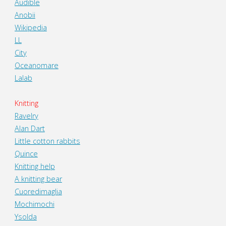
Audible
Anobii
Wikipedia
LL
City
Oceanomare
Lalab
Knitting
Ravelry
Alan Dart
Little cotton rabbits
Quince
Knitting help
A knitting bear
Cuoredimaglia
Mochimochi
Ysolda