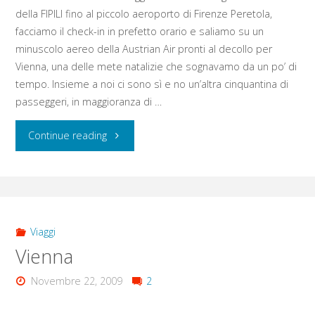
Albertina
della FIPILI fino al piccolo aeroporto di Firenze Peretola,
facciamo il check-in in prefetto orario e saliamo su un
–
minuscolo aereo della Austrian Air pronti al decollo per
Vienna, una delle mete natalizie che sognavamo da un po’ di
Oberes
tempo. Insieme a noi ci sono sì e no un’altra cinquantina di
Belvedere"
passeggeri, in maggioranza di …
"Giovedì
Continue reading
17
:
Stephansdome
Viaggi
Vienna
–
Novembre 22, 2009
2
Mozarthaus