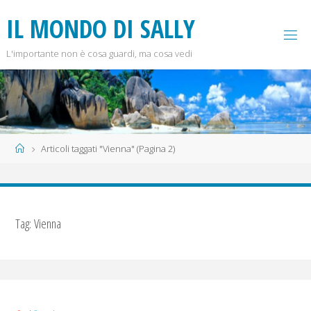
Salta
I
L
M
O
N
D
O
D
I
S
A
L
L
Y
al
contenuto
L'importante non è cosa guardi, ma cosa vedi
Home
Articoli taggati "Vienna"
(Pagina 2)
Tag:
Vienna