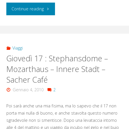
"Venerdì
Continue reading
18:
Votivkirche
–
Viaggi
Giovedì 17 : Stephansdome –
Rathaus
Mozarthaus – Innere Stadt –
–
Sacher Café
Mercatino
Gennaio 4, 2010
2
di
Poi sarà anche una mia fisima, ma lo sapevo che il 17 non
Natale
porta mai nulla di buono, e anche stavolta questo numero
–
sgradevole non si smentisce. Dopo una levataccia intorno
alle 4 del mattino e un viaggio da incubo nel gelo e nel buio