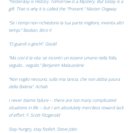
“Yesterday is History. Tomorrow is a Mystery. But today is a
gift. That is why it is called the "Present." Master Oogway
“Se i tempi non richiedono la tua parte migliore, inventa altri
tempi.” Baolian, libro II
“O guardi o giochi”. Gould
“Ma così è la vita: se incontri un essere umano nella folla,
seguilo... seguilo.” Benjanim Malaussène
“Non voglio nessuno, sulla mia lancia, che non abbia paura
della Balena”. Achab
I never blame failure -- there are too many complicated
situations in life -- but I am absolutely merciless toward lack
of effort. F. Scott Fitzgerald
Stay hungry, stay foolish. Steve Jobs