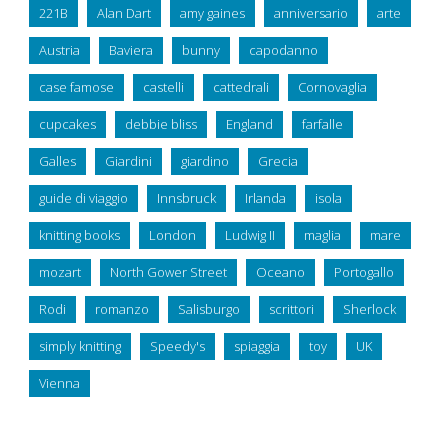
221B
Alan Dart
amy gaines
anniversario
arte
Austria
Baviera
bunny
capodanno
case famose
castelli
cattedrali
Cornovaglia
cupcakes
debbie bliss
England
farfalle
Galles
Giardini
giardino
Grecia
guide di viaggio
Innsbruck
Irlanda
isola
knitting books
London
Ludwig II
maglia
mare
mozart
North Gower Street
Oceano
Portogallo
Rodi
romanzo
Salisburgo
scrittori
Sherlock
simply knitting
Speedy's
spiaggia
toy
UK
Vienna