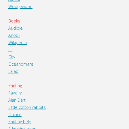
Wedgewood
Books
Audible
Anobii
Wikipedia
LL
City
Oceanomare
Lalab
Knitting
Ravelry
Alan Dart
Little cotton rabbits
Quince
Knitting help
A knitting bear