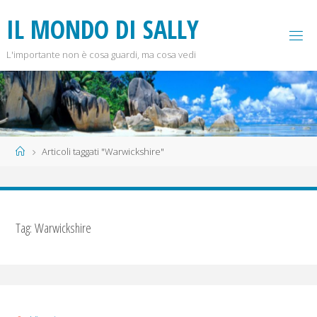
Salta
I
L
M
O
N
D
O
D
I
S
A
L
L
Y
al
contenuto
L'importante non è cosa guardi, ma cosa vedi
Home
Articoli taggati "Warwickshire"
Tag:
Warwickshire