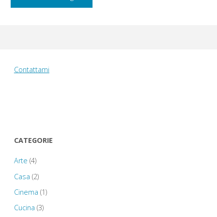
23
agosto
2014:
Contattami
Stratford-
upon-
Avon"
CATEGORIE
Arte
(4)
Casa
(2)
Cinema
(1)
Cucina
(3)