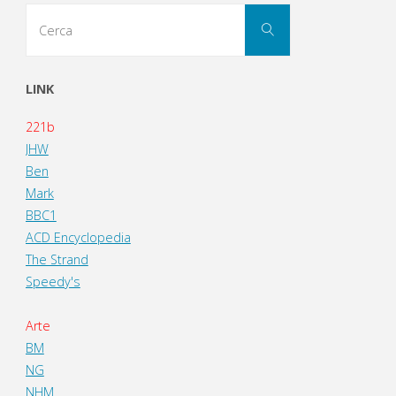
Cerca
Cerca
per:
LINK
221b
JHW
Ben
Mark
BBC1
ACD Encyclopedia
The Strand
Speedy's
Arte
BM
NG
NHM