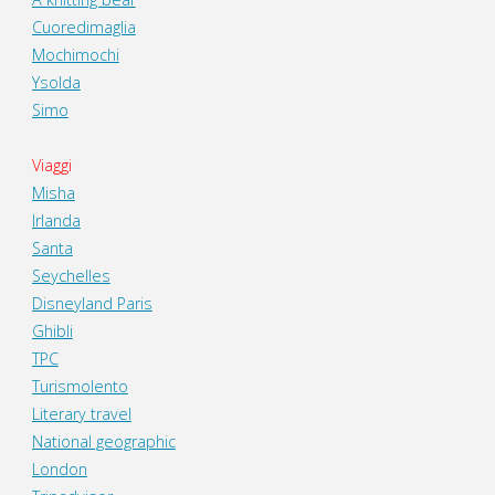
Cuoredimaglia
Mochimochi
Ysolda
Simo
Viaggi
Misha
Irlanda
Santa
Seychelles
Disneyland Paris
Ghibli
TPC
Turismolento
Literary travel
National geographic
London