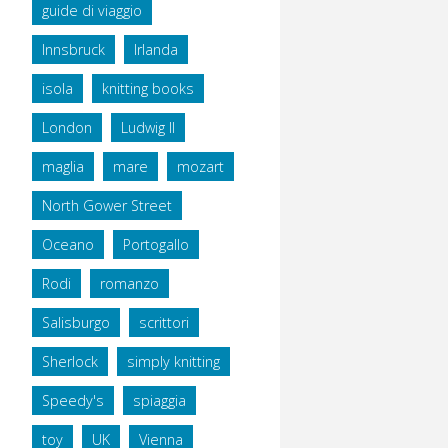
guide di viaggio
Innsbruck
Irlanda
isola
knitting books
London
Ludwig II
maglia
mare
mozart
North Gower Street
Oceano
Portogallo
Rodi
romanzo
Salisburgo
scrittori
Sherlock
simply knitting
Speedy's
spiaggia
toy
UK
Vienna