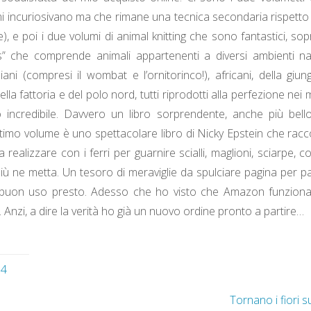
i incuriosivano ma che rimane una tecnica secondaria rispetto al
), e poi i due volumi di animal knitting che sono fantastici, sop
s” che comprende animali appartenenti a diversi ambienti na
liani (compresi il wombat e l’ornitorinco!), africani, della giu
lla fattoria e del polo nord, tutti riprodotti alla perfezione nei m
o incredibile. Davvero un libro sorprendente, anche più bell
ultimo volume è uno spettacolare libro di Nicky Epstein che racco
a realizzare con i ferri per guarnire scialli, maglioni, sciarpe, 
più ne metta. Un tesoro di meraviglie da spulciare pagina per pa
 buon uso presto. Adesso che ho visto che Amazon funziona
 Anzi, a dire la verità ho già un nuovo ordine pronto a partire…
04
Tornano i fiori su