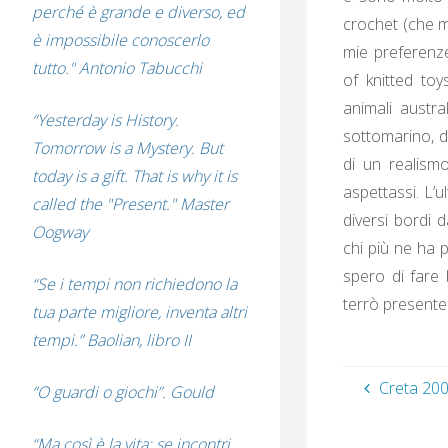
perché è grande e diverso, ed
crochet (che m
è impossibile conoscerlo
mie preferenze
tutto." Antonio Tabucchi
of knitted toy
animali austra
“Yesterday is History.
sottomarino, de
Tomorrow is a Mystery. But
di un realism
today is a gift. That is why it is
aspettassi. L’
called the "Present." Master
diversi bordi d
Oogway
chi più ne ha 
spero di fare
“Se i tempi non richiedono la
terrò presente.
tua parte migliore, inventa altri
tempi.” Baolian, libro II
Creta 20
“O guardi o giochi”. Gould
“Ma così è la vita: se incontri