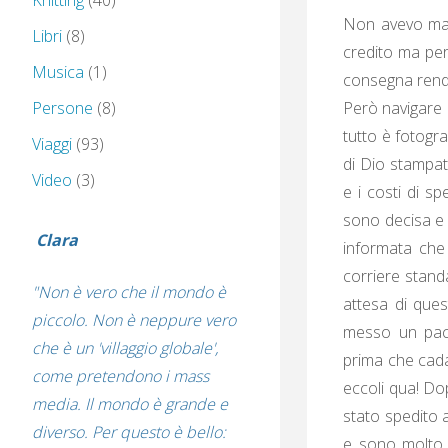
Knitting
(40)
Non avevo mai
Libri
(8)
credito ma per
Musica
(1)
consegna rende
Persone
(8)
Però navigare i
tutto è fotogr
Viaggi
(93)
di Dio stampato
Video
(3)
e i costi di s
sono decisa e h
Clara
informata che 
corriere standa
"Non è vero che il mondo è
attesa di ques
piccolo. Non è neppure vero
messo un pacc
che è un 'villaggio globale',
prima che cada”
come pretendono i mass
eccoli qua! Do
media. Il mondo è grande e
stato spedito a
diverso. Per questo è bello:
e sono molto s