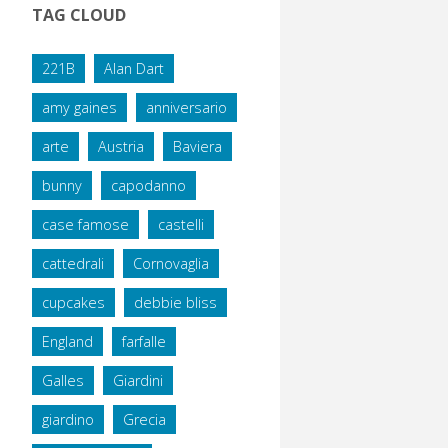
TAG CLOUD
221B
Alan Dart
amy gaines
anniversario
arte
Austria
Baviera
bunny
capodanno
case famose
castelli
cattedrali
Cornovaglia
cupcakes
debbie bliss
England
farfalle
Galles
Giardini
giardino
Grecia