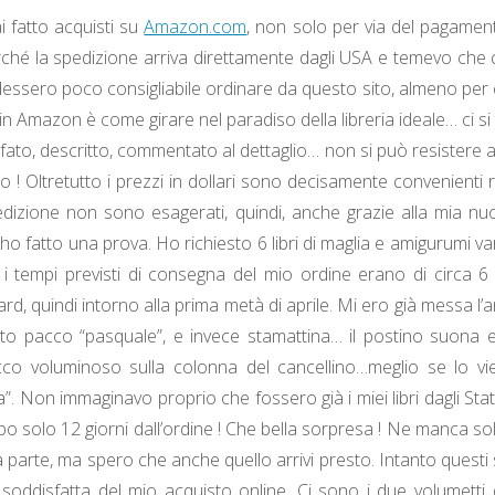
 fatto acquisti su
Amazon.com
, non solo per via del pagamen
ché la spedizione arriva direttamente dagli USA e temevo che c
ssero poco consigliabile ordinare da questo sito, almeno per chi 
n Amazon è come girare nel paradiso della libreria ideale… ci si 
afato, descritto, commentato al dettaglio… non si può resistere a
 ! Oltretutto i prezzi in dollari sono decisamente convenienti r
pedizione non sono esagerati, quindi, anche grazie alla mia nu
o fatto una prova. Ho richiesto 6 libri di maglia e amigurumi va
i tempi previsti di consegna del mio ordine erano di circa 
rd, quindi intorno alla prima metà di aprile. Mi ero già messa l’
to pacco “pasquale”, e invece stamattina… il postino suona e
o voluminoso sulla colonna del cancellino…meglio se lo vi
. Non immaginavo proprio che fossero già i miei libri dagli Stati
po solo 12 giorni dall’ordine ! Che bella sorpresa ! Ne manca so
 parte, ma spero che anche quello arrivi presto. Intanto questi 
oddisfatta del mio acquisto online. Ci sono i due volumetti