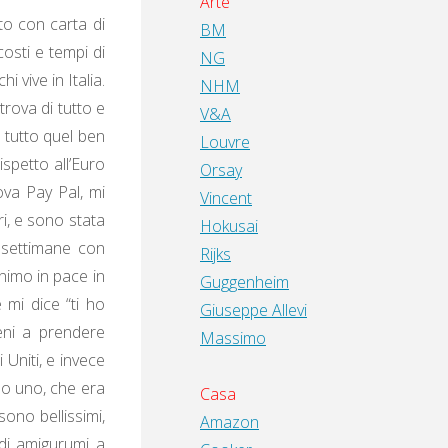
Arte
to con carta di
BM
osti e tempi di
NG
vive in Italia.
NHM
trova di tutto e
V&A
 tutto quel ben
Louvre
ispetto all’Euro
Orsay
ova Pay Pal, mi
Vincent
ri, e sono stata
Hokusai
6 settimane con
Rijks
animo in pace in
Guggenheim
 mi dice “ti ho
Giuseppe Allevi
eni a prendere
Massimo
 Uniti, e invece
lo uno, che era
Casa
sono bellissimi,
Amazon
 di amigurumi a