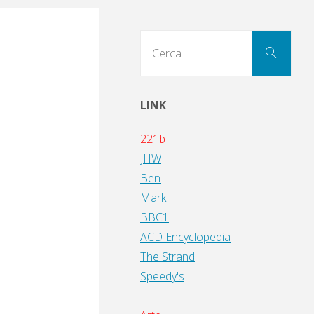
Cerc
Cerca
per:
LINK
221b
JHW
Ben
Mark
BBC1
ACD Encyclopedia
The Strand
Speedy's