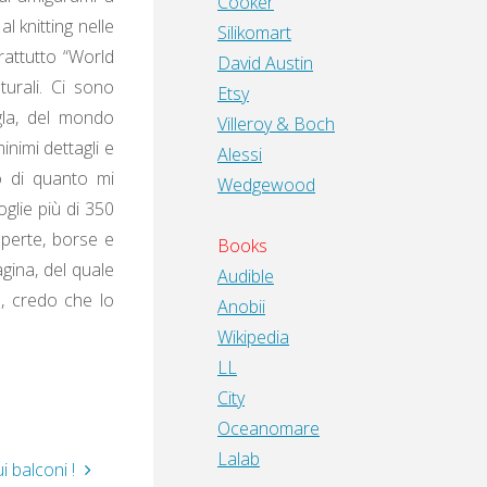
Cooker
 knitting nelle
Silikomart
rattutto “World
David Austin
turali. Ci sono
Etsy
ngla, del mondo
Villeroy & Boch
inimi dettagli e
Alessi
o di quanto mi
Wedgewood
glie più di 350
coperte, borse e
Books
gina, del quale
Audible
, credo che lo
Anobii
Wikipedia
LL
City
Oceanomare
Lalab
i balconi !