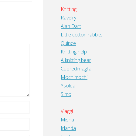
Knitting
Ravelry
Alan Dart
Little cotton rabbits
Quince
Knitting help
A knitting bear
Cuoredimaglia
Mochimochi
Ysolda
Simo
Viaggi
Misha
Irlanda