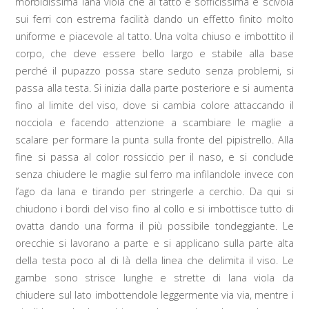
morbidissima lana viola che al tatto è sofficissima e scivola
sui ferri con estrema facilità dando un effetto finito molto
uniforme e piacevole al tatto. Una volta chiuso e imbottito il
corpo, che deve essere bello largo e stabile alla base
perché il pupazzo possa stare seduto senza problemi, si
passa alla testa. Si inizia dalla parte posteriore e si aumenta
fino al limite del viso, dove si cambia colore attaccando il
nocciola e facendo attenzione a scambiare le maglie a
scalare per formare la punta sulla fronte del pipistrello. Alla
fine si passa al color rossiccio per il naso, e si conclude
senza chiudere le maglie sul ferro ma infilandole invece con
l’ago da lana e tirando per stringerle a cerchio. Da qui si
chiudono i bordi del viso fino al collo e si imbottisce tutto di
ovatta dando una forma il più possibile tondeggiante. Le
orecchie si lavorano a parte e si applicano sulla parte alta
della testa poco al di là della linea che delimita il viso. Le
gambe sono strisce lunghe e strette di lana viola da
chiudere sul lato imbottendole leggermente via via, mentre i