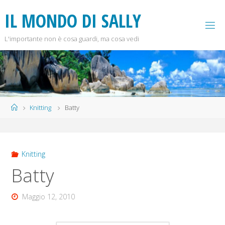
Salta
I
L
M
O
N
D
O
D
I
S
A
L
L
Y
al
contenuto
L'importante non è cosa guardi, ma cosa vedi
Home
Knitting
Batty
Knitting
Batty
Maggio 12, 2010