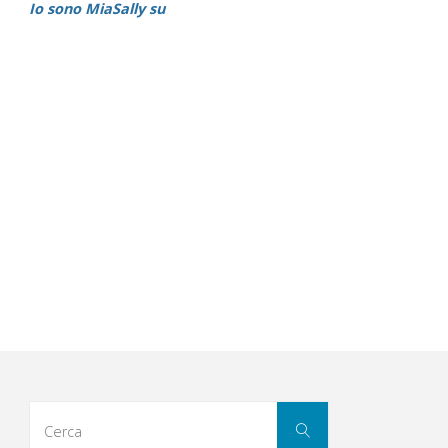
Io sono MiaSally su
Cerca
Cerca
per: