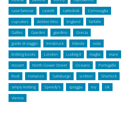
case famose
castelli
cattedrali
Cornovaglia
cupcakes
debbie bliss
England
farfalle
Galles
Giardini
giardino
Grecia
guide di viaggio
Innsbruck
Irlanda
isola
knitting books
London
Ludwig II
maglia
mare
mozart
North Gower Street
Oceano
Portogallo
Rodi
romanzo
Salisburgo
scrittori
Sherlock
simply knitting
Speedy's
spiaggia
toy
UK
Vienna