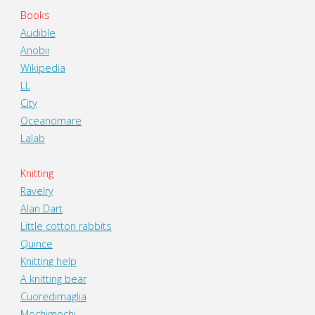
Books
Audible
Anobii
Wikipedia
LL
City
Oceanomare
Lalab
Knitting
Ravelry
Alan Dart
Little cotton rabbits
Quince
Knitting help
A knitting bear
Cuoredimaglia
Mochimochi