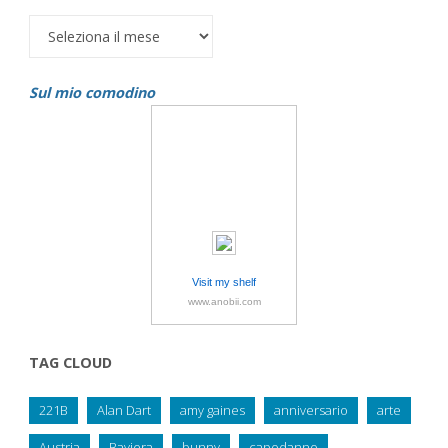
Archivi
Sul mio comodino
Visit my shelf
www.anobii.com
TAG CLOUD
221B
Alan Dart
amy gaines
anniversario
arte
Austria
Baviera
bunny
capodanno