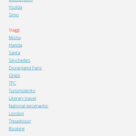
Ysolda
Simo
Viaggi
Misha
Irlanda
Santa
Seychelles
Disneyland Paris
Ghibli
TPC
Turismolento
Literary travel
National geographic
London
Tripadvisor
Booking