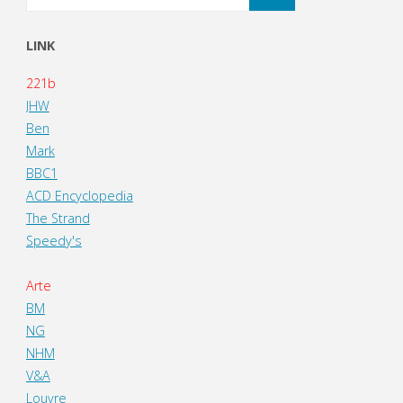
LINK
221b
JHW
Ben
Mark
BBC1
ACD Encyclopedia
The Strand
Speedy's
Arte
BM
NG
NHM
V&A
Louvre