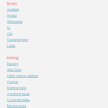
Books
Audible
Anobii
Wikipedia
LL
City
Oceanomare
Lalab
Knitting
Ravelry
Alan Dart
Little cotton rabbits
Quince
Knitting help
A knitting bear
Cuoredimaglia
Mochimochi