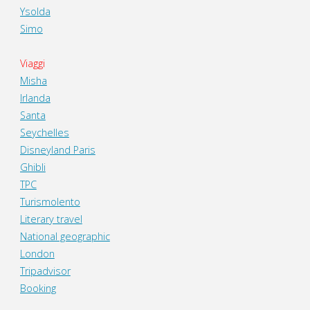
Ysolda
Simo
Viaggi
Misha
Irlanda
Santa
Seychelles
Disneyland Paris
Ghibli
TPC
Turismolento
Literary travel
National geographic
London
Tripadvisor
Booking