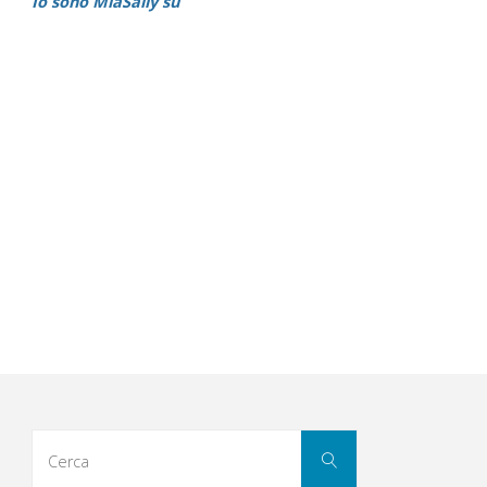
Io sono MiaSally su
Cerca
Cerca
per: