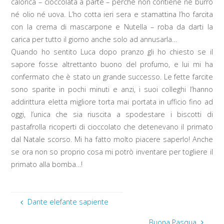
calorica – cioccolata a parte – perché non contiene né burro
né olio né uova. L’ho cotta ieri sera e stamattina l’ho farcita
con la crema di mascarpone e Nutella – roba da darti la
carica per tutto il giorno anche solo ad annusarla…
Quando ho sentito Luca dopo pranzo gli ho chiesto se il
sapore fosse altrettanto buono del profumo, e lui mi ha
confermato che è stato un grande successo. Le fette farcite
sono sparite in pochi minuti e anzi, i suoi colleghi l’hanno
addirittura eletta migliore torta mai portata in ufficio fino ad
oggi, l’unica che sia riuscita a spodestare i biscotti di
pastafrolla ricoperti di cioccolato che detenevano il primato
dal Natale scorso. Mi ha fatto molto piacere saperlo! Anche
se ora non so proprio cosa mi potrò inventare per togliere il
primato alla bomba…!
Dante elefante sapiente
Buona Pasqua