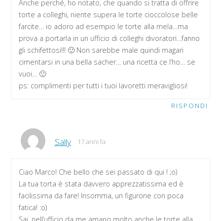
Anche perché, ho notato, che quando si tratta di offrire
torte a colleghi, niente supera le torte cioccolose belle
farcite… io adoro ad esempio le torte alla mela…ma
prova a portarla in un ufficio di colleghi divoratori…fanno
gli schifettosi!!! 🙂 Non sarebbe male quindi magari
cimentarsi in una bella sacher… una ricetta ce l’ho… se
vuoi… 🙂
ps: complimenti per tutti i tuoi lavoretti meravigliosi!
RISPONDI
Sally
17 anni fa
Ciao Marco! Che bello che sei passato di qui ! ;o)
La tua torta è stata davvero apprezzatissima ed è
facilissima da fare! Insomma, un figurone con poca
fatica! :o)
Sai, nell’ufficio da me amano molto anche le torte alla