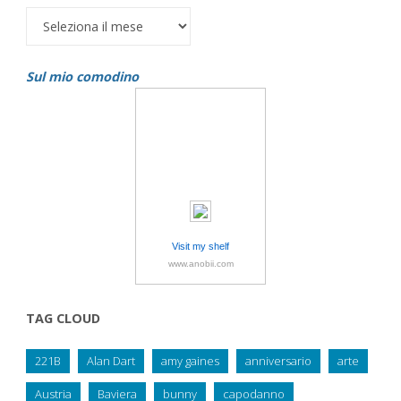
Archivi
Sul mio comodino
Visit my shelf
www.anobii.com
TAG CLOUD
221B
Alan Dart
amy gaines
anniversario
arte
Austria
Baviera
bunny
capodanno