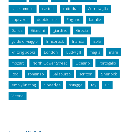
case famose
castelli
cattedrali
Cornovaglia
cupcakes
debbie bliss
England
farfalle
Galles
Giardini
giardino
Grecia
guide di viaggio
Innsbruck
Irlanda
isola
knitting books
London
Ludwig II
maglia
mare
mozart
North Gower Street
Oceano
Portogallo
Rodi
romanzo
Salisburgo
scrittori
Sherlock
simply knitting
Speedy's
spiaggia
toy
UK
Vienna