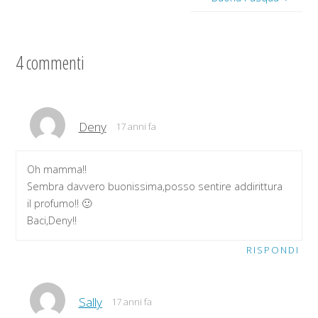
4 commenti
Deny
17 anni fa
Oh mamma!!
Sembra davvero buonissima,posso sentire addirittura
il profumo!! 🙂
Baci,Deny!!
RISPONDI
Sally
17 anni fa