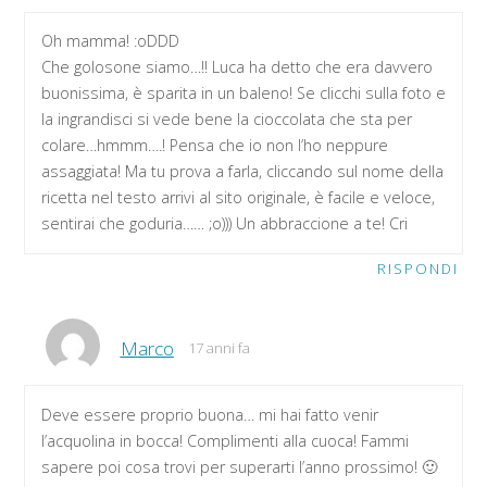
Oh mamma! :oDDD
Che golosone siamo…!! Luca ha detto che era davvero
buonissima, è sparita in un baleno! Se clicchi sulla foto e
la ingrandisci si vede bene la cioccolata che sta per
colare…hmmm….! Pensa che io non l’ho neppure
assaggiata! Ma tu prova a farla, cliccando sul nome della
ricetta nel testo arrivi al sito originale, è facile e veloce,
sentirai che goduria…… ;o))) Un abbraccione a te! Cri
RISPONDI
Marco
17 anni fa
Deve essere proprio buona… mi hai fatto venir
l’acquolina in bocca! Complimenti alla cuoca! Fammi
sapere poi cosa trovi per superarti l’anno prossimo! 🙂