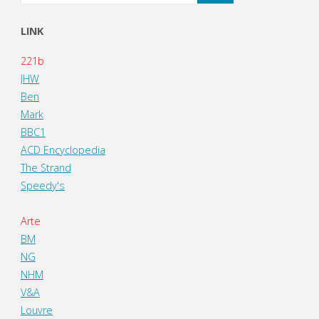
LINK
221b
JHW
Ben
Mark
BBC1
ACD Encyclopedia
The Strand
Speedy's
Arte
BM
NG
NHM
V&A
Louvre