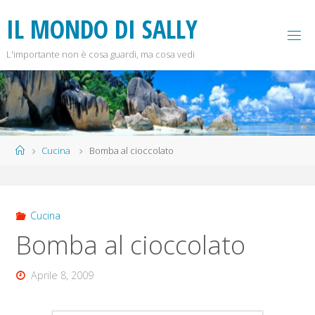
Salta
I
L
M
O
N
D
O
D
I
S
A
L
L
Y
al
contenuto
L'importante non è cosa guardi, ma cosa vedi
Home
Cucina
Bomba al cioccolato
Cucina
Bomba al cioccolato
Aprile 8, 2009