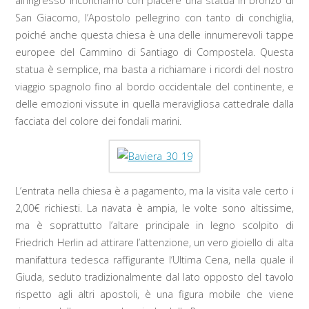
all’ingresso incontriamo con piacere una statua in bronzo di
San Giacomo, l’Apostolo pellegrino con tanto di conchiglia,
poiché anche questa chiesa è una delle innumerevoli tappe
europee del Cammino di Santiago di Compostela. Questa
statua è semplice, ma basta a richiamare i ricordi del nostro
viaggio spagnolo fino al bordo occidentale del continente, e
delle emozioni vissute in quella meravigliosa cattedrale dalla
facciata del colore dei fondali marini.
L’entrata nella chiesa è a pagamento, ma la visita vale certo i
2,00€ richiesti. La navata è ampia, le volte sono altissime,
ma è soprattutto l’altare principale in legno scolpito di
Friedrich Herlin ad attirare l’attenzione, un vero gioiello di alta
manifattura tedesca raffigurante l’Ultima Cena, nella quale il
Giuda, seduto tradizionalmente dal lato opposto del tavolo
rispetto agli altri apostoli, è una figura mobile che viene