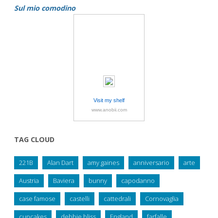
Sul mio comodino
Visit my shelf
www.anobii.com
TAG CLOUD
221B
Alan Dart
amy gaines
anniversario
arte
Austria
Baviera
bunny
capodanno
case famose
castelli
cattedrali
Cornovaglia
cupcakes
debbie bliss
England
farfalle