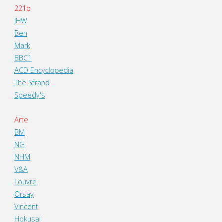
221b
JHW
Ben
Mark
BBC1
ACD Encyclopedia
The Strand
Speedy's
Arte
BM
NG
NHM
V&A
Louvre
Orsay
Vincent
Hokusai