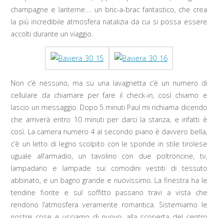
champagne e lanterne…. un bric-a-brac fantastico, che crea
la più incredibile atmosfera natalizia da cui si possa essere
accolti durante un viaggio.
Non c’è nessuno, ma su una lavagnetta c’è un numero di
cellulare da chiamare per fare il check-in, così chiamo e
lascio un messaggio. Dopo 5 minuti Paul mi richiama dicendo
che arriverà entro 10 minuti per darci la stanza, e infatti è
così. La camera numero 4 al secondo piano è davvero bella,
c’è un letto di legno scolpito con le sponde in stile tirolese
uguale all’armadio, un tavolino con due poltroncine, tv,
lampadario e lampade sui comodini vestiti di tessuto
abbinato, e un bagno grande e nuovissimo. La finestra ha le
tendine fiorite e sul soffitto passano travi a vista che
rendono l’atmosfera veramente romantica. Sistemiamo le
nostre cose e usciamo di nuovo, alla scoperta del centro