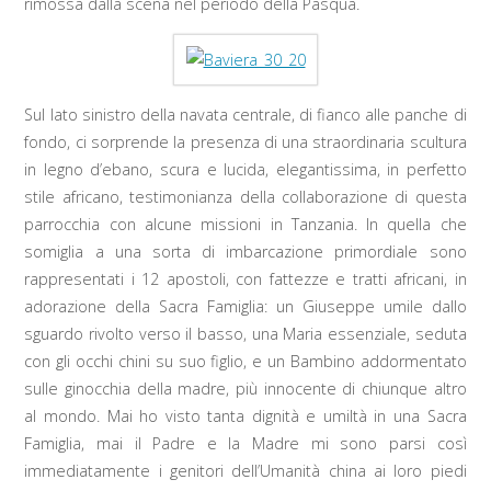
rimossa dalla scena nel periodo della Pasqua.
Sul lato sinistro della navata centrale, di fianco alle panche di
fondo, ci sorprende la presenza di una straordinaria scultura
in legno d’ebano, scura e lucida, elegantissima, in perfetto
stile africano, testimonianza della collaborazione di questa
parrocchia con alcune missioni in Tanzania. In quella che
somiglia a una sorta di imbarcazione primordiale sono
rappresentati i 12 apostoli, con fattezze e tratti africani, in
adorazione della Sacra Famiglia: un Giuseppe umile dallo
sguardo rivolto verso il basso, una Maria essenziale, seduta
con gli occhi chini su suo figlio, e un Bambino addormentato
sulle ginocchia della madre, più innocente di chiunque altro
al mondo. Mai ho visto tanta dignità e umiltà in una Sacra
Famiglia, mai il Padre e la Madre mi sono parsi così
immediatamente i genitori dell’Umanità china ai loro piedi