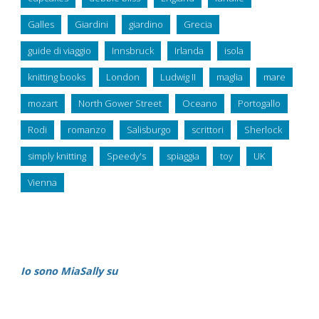
Galles
Giardini
giardino
Grecia
guide di viaggio
Innsbruck
Irlanda
isola
knitting books
London
Ludwig II
maglia
mare
mozart
North Gower Street
Oceano
Portogallo
Rodi
romanzo
Salisburgo
scrittori
Sherlock
simply knitting
Speedy's
spiaggia
toy
UK
Vienna
Io sono MiaSally su