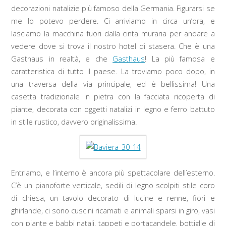
decorazioni natalizie più famoso della Germania. Figurarsi se
me lo potevo perdere. Ci arriviamo in circa un’ora, e
lasciamo la macchina fuori dalla cinta muraria per andare a
vedere dove si trova il nostro hotel di stasera. Che è una
Gasthaus in realtà, e che
Gasthaus
! La più famosa e
caratteristica di tutto il paese. La troviamo poco dopo, in
una traversa della via principale, ed è bellissima! Una
casetta tradizionale in pietra con la facciata ricoperta di
piante, decorata con oggetti natalizi in legno e ferro battuto
in stile rustico, davvero originalissima.
Entriamo, e l’interno è ancora più spettacolare dell’esterno.
C’è un pianoforte verticale, sedili di legno scolpiti stile coro
di chiesa, un tavolo decorato di lucine e renne, fiori e
ghirlande, ci sono cuscini ricamati e animali sparsi in giro, vasi
con piante e babbi natali, tappeti e portacandele, bottiglie di