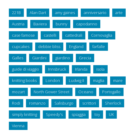
221B
Alan Dart
amy gaines
anniversario
arte
Austria
Baviera
bunny
capodanno
case famose
castelli
cattedrali
Cornovaglia
cupcakes
debbie bliss
England
farfalle
Galles
Giardini
giardino
Grecia
guide di viaggio
Innsbruck
Irlanda
isola
knitting books
London
Ludwig II
maglia
mare
mozart
North Gower Street
Oceano
Portogallo
Rodi
romanzo
Salisburgo
scrittori
Sherlock
simply knitting
Speedy's
spiaggia
toy
UK
Vienna