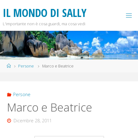
Salta
I
L
M
O
N
D
O
D
I
S
A
L
L
Y
al
contenuto
L'importante non è cosa guardi, ma cosa vedi
Home
Persone
Marco e Beatrice
Persone
Marco e Beatrice
Dicembre 28, 2011