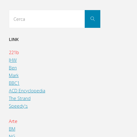
Cerca
Cerca
per:
LINK
221b
JHW
Ben
Mark
BBC1
ACD Encyclopedia
The Strand
Speedy's
Arte
BM
NG