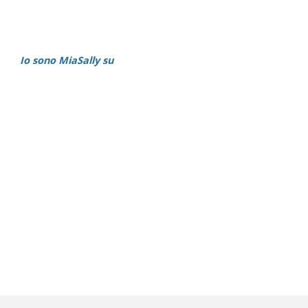
Io sono MiaSally su