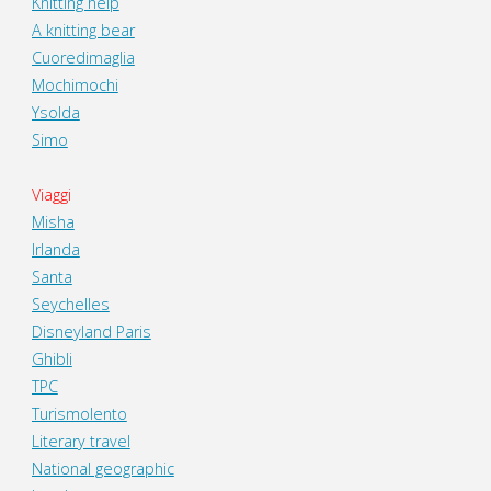
Knitting help
A knitting bear
Cuoredimaglia
Mochimochi
Ysolda
Simo
Viaggi
Misha
Irlanda
Santa
Seychelles
Disneyland Paris
Ghibli
TPC
Turismolento
Literary travel
National geographic