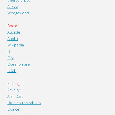
Villeroy & Boch
Alessi
Wedgewood
Books
Audible
Anobii
Wikipedia
LL
City
Oceanomare
Lalab
Knitting
Ravelry
Alan Dart
Little cotton rabbits
Quince