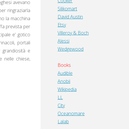
Cooker
toghesi avevano
Silikomart
per ringraziarla
David Austin
amo la macchina
Etsy
fa prevista per
Villeroy & Boch
ipale e’ gotico
Alessi
nnacoli, portali
Wedgewood
r grandiosità e
 nelle chiese,
Books
Audible
Anobii
Wikipedia
LL
City
Oceanomare
Lalab