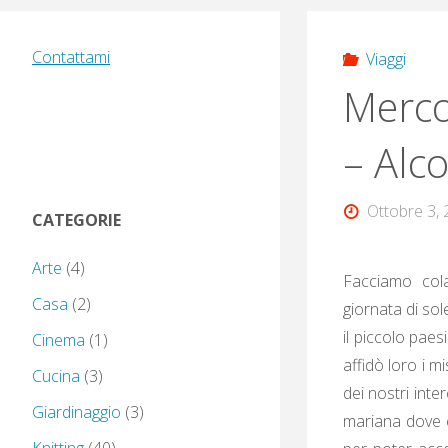
Contattami
Viaggi
Merco
– Alc
Ottobre 3,
CATEGORIE
Arte
(4)
Facciamo col
Casa
(2)
giornata di so
il piccolo paes
Cinema
(1)
affidò loro i m
Cucina
(3)
dei nostri inte
Giardinaggio
(3)
mariana dove è