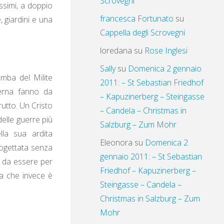
Scrovegni
issimi, a doppio
francesca Fortunato
su
, giardini e una
Cappella degli Scrovegni
loredana
su
Rose Inglesi
Sally
su
Domenica 2 gennaio
omba del Milite
2011: – St Sebastian Friedhof
erna fanno da
– Kapuzinerberg – Steingasse
rutto. Un Cristo
– Candela – Christmas in
delle guerre più
Salzburg – Zum Mohr
lla sua ardita
Eleonora
su
Domenica 2
rogettata senza
gennaio 2011: – St Sebastian
o da essere per
Friedhof – Kapuzinerberg –
ma che invece è
Steingasse – Candela –
Christmas in Salzburg – Zum
Mohr