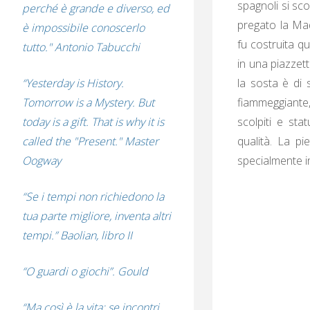
spagnoli si sc
perché è grande e diverso, ed
pregato la Mado
è impossibile conoscerlo
fu costruita q
tutto." Antonio Tabucchi
in una piazzet
la sosta è di 
“Yesterday is History.
fiammeggiante, 
Tomorrow is a Mystery. But
scolpiti e sta
today is a gift. That is why it is
qualità. La p
called the "Present." Master
specialmente in
Oogway
“Se i tempi non richiedono la
tua parte migliore, inventa altri
tempi.” Baolian, libro II
“O guardi o giochi”. Gould
“Ma così è la vita: se incontri