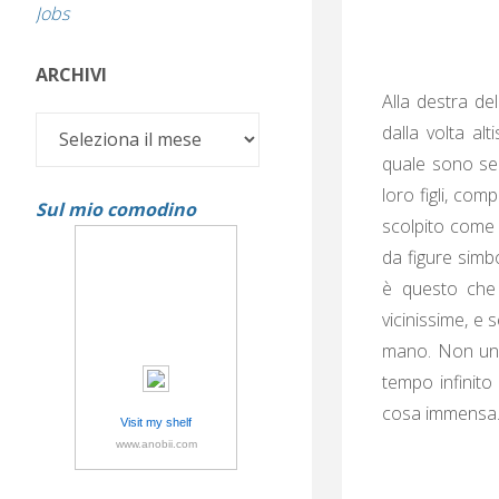
Jobs
ARCHIVI
Alla destra de
Archivi
dalla volta al
quale sono sep
loro figli, co
Sul mio comodino
scolpito come un
da figure simbo
è questo che 
vicinissime, e 
mano. Non un 
tempo infinito
cosa immensa
Visit my shelf
www.anobii.com