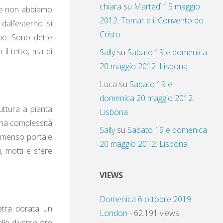
chiara
su
Martedì 15 maggio
ece non abbiamo
2012: Tomar e il Convento do
dall’esterno si
Cristo
imo. Sono dette
il tetto, ma di
Sally
su
Sabato 19 e domenica
20 maggio 2012: Lisbona
Luca
su
Sabato 19 e
domenica 20 maggio 2012:
uttura a pianta
Lisbona
una complessità
Sally
su
Sabato 19 e domenica
l’immenso portale
20 maggio 2012: Lisbona
i, motti e sfere
VIEWS
Domenica 6 ottobre 2019:
ietra dorata un
London
- 62.191 views
elle diverse ore