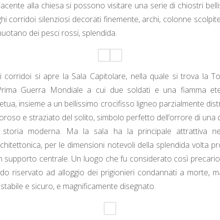
acente alla chiesa si possono visitare una serie di chiostri bell
nghi corridoi silenziosi decorati finemente, archi, colonne scolpite
uotano dei pesci rossi, splendida.
corridoi si apre la Sala Capitolare, nella quale si trova la T
 Prima Guerra Mondiale a cui due soldati e una fiamma et
etua, insieme a un bellissimo crocifisso ligneo parzialmente dist
roso e straziato del solito, simbolo perfetto dell’orrore di una 
a storia moderna. Ma la sala ha la principale attrattiva ne
chitettonica, per le dimensioni notevoli della splendida volta p
lcun supporto centrale. Un luogo che fu considerato così precari
do riservato ad alloggio dei prigionieri condannati a morte, 
stabile e sicuro, e magnificamente disegnato.