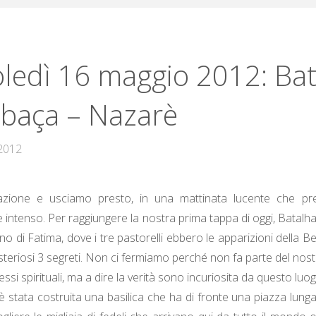
ledì 16 maggio 2012: Ba
obaça – Nazarè
 2012
azione e usciamo presto, in una mattinata lucente che pr
le intenso. Per raggiungere la nostra prima tappa di oggi, Batalh
ino di Fatima, dove i tre pastorelli ebbero le apparizioni della B
isteriosi 3 segreti. Non ci fermiamo perché non fa parte del nost
ressi spirituali, ma a dire la verità sono incuriosita da questo lu
 stata costruita una basilica che ha di fronte una piazza lung