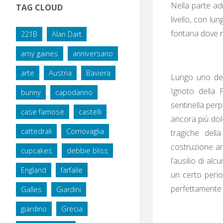
Nella parte adi
TAG CLOUD
livello, con lu
fontana dove n
221B
Alan Dart
amy gaines
anniversario
arte
Austria
Baviera
Lungo uno dei 
Ignoto della
bunny
capodanno
sentinella perp
case famose
castelli
ancora più dolo
cattedrali
Cornovaglia
tragiche dell
costruzione ar
cupcakes
debbie bliss
l’ausilio di a
England
farfalle
un certo perio
perfettamente 
Galles
Giardini
giardino
Grecia