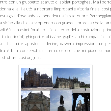
ontrò con un gruppetto sparuto di soldati portoghesi. Ma i por
nna e lei li aiutò a riportare l’improbabile vittoria finale, così 
uesta grandiosa abbazia benedettina in suo onore. Parcheggi
ta vicino alla chiesa scoprendo con grande sorpresa che la tarif
soli 60 centesimi l’ora! Lo stile esterno della costruzione princ
tutto riccioli, ghirigori e altissime guglie, archi rampanti e pi
tue di santi e apostoli a decine, davvero impressionante pe
ietra è ben conservata, di un color oro che mi piace sempre
 strutture così originali.