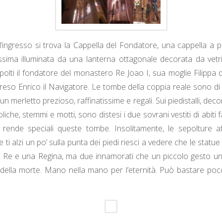
ll’ingresso si trova la Cappella del Fondatore, una cappella a 
tissima illuminata da una lanterna ottagonale decorata da vetri 
olti il fondatore del monastero Re Joao I, sua moglie Filippa d
mpreso Enrico il Navigatore. Le tombe della coppia reale sono 
 merletto prezioso, raffinatissime e regali. Sui piedistalli, decorat
liche, stemmi e motti, sono distesi i due sovrani vestiti di abiti
rende speciali queste tombe. Insolitamente, le sepolture a
se ti alzi un po’ sulla punta dei piedi riesci a vedere che le statu
Re e una Regina, ma due innamorati che un piccolo gesto un
 della morte. Mano nella mano per l’eternità. Può bastare poc
.