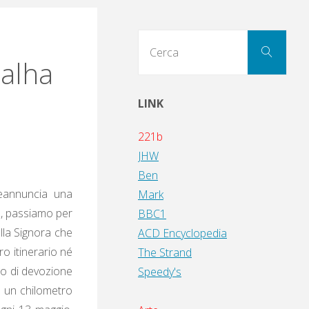
Cerc
Cerca
per:
talha
LINK
221b
JHW
Ben
eannuncia una
Mark
a, passiamo per
BBC1
ella Signora che
ACD Encyclopedia
ro itinerario né
The Strand
ogo di devozione
Speedy's
a un chilometro