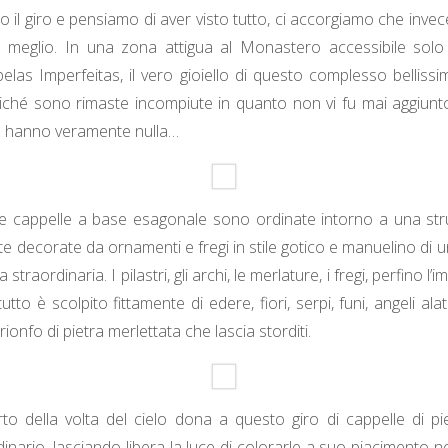
 il giro e pensiamo di aver visto tutto, ci accorgiamo che inv
l meglio. In una zona attigua al Monastero accessibile solo 
elas Imperfeitas, il vero gioiello di questo complesso belliss
iché sono rimaste incompiute in quanto non vi fu mai aggiunto 
n hanno veramente nulla…
te cappelle a base esagonale sono ordinate intorno a una str
tte decorate da ornamenti e fregi in stile gotico e manuelino di 
straordinaria. I pilastri, gli archi, le merlature, i fregi, perfino 
tutto è scolpito fittamente di edere, fiori, serpi, funi, angeli alat
 trionfo di pietra merlettata che lascia storditi.
to della volta del cielo dona a questo giro di cappelle di p
inario, lasciando libera la luce di colorarle a suo piacimento n