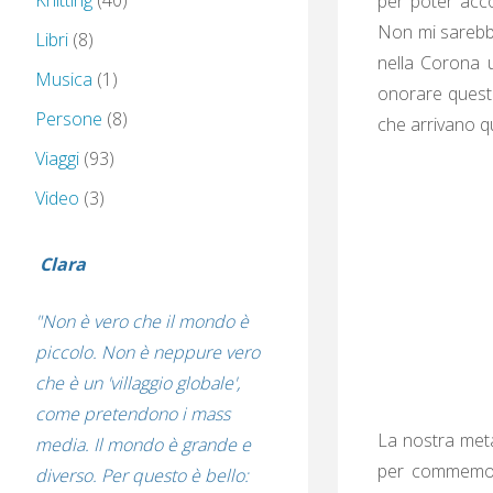
Knitting
(40)
per poter acco
Non mi sarebbe
Libri
(8)
nella Corona u
Musica
(1)
onorare questo
Persone
(8)
che arrivano qu
Viaggi
(93)
Video
(3)
Clara
"Non è vero che il mondo è
piccolo. Non è neppure vero
che è un 'villaggio globale',
come pretendono i mass
La nostra meta
media. Il mondo è grande e
per commemorar
diverso. Per questo è bello: