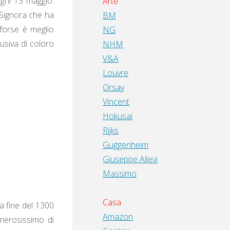
ogni 13 maggio.
Arte
 Signora che ha
BM
 forse è meglio
NG
usiva di coloro
NHM
V&A
Louvre
Orsay
Vincent
Hokusai
Rijks
Guggenheim
Giuseppe Allevi
Massimo
Casa
a fine del 1300
Amazon
umerosissimo di