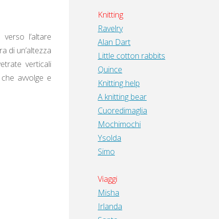
Knitting
Ravelry
 verso l’altare
Alan Dart
ra di un’altezza
Little cotton rabbits
trate verticali
Quince
o che avvolge e
Knitting help
A knitting bear
Cuoredimaglia
Mochimochi
Ysolda
Simo
Viaggi
Misha
Irlanda