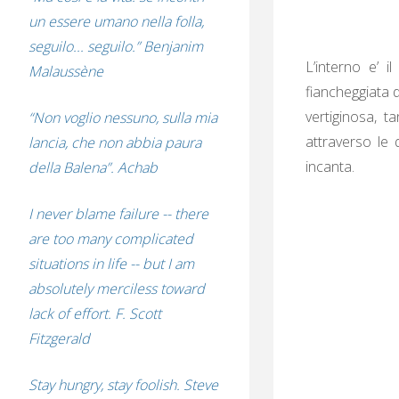
un essere umano nella folla,
seguilo... seguilo.” Benjanim
L’interno e’ i
Malaussène
fiancheggiata d
vertiginosa, t
“Non voglio nessuno, sulla mia
attraverso le 
lancia, che non abbia paura
incanta.
della Balena”. Achab
I never blame failure -- there
are too many complicated
situations in life -- but I am
absolutely merciless toward
lack of effort. F. Scott
Fitzgerald
Stay hungry, stay foolish. Steve