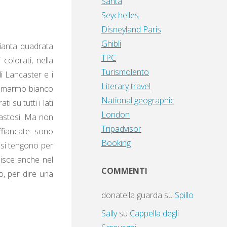
Santa
Seychelles
Disneyland Paris
Ghibli
pianta quadrata
TPC
colorati, nella
Turismolento
i Lancaster e i
Literary travel
di marmo bianco
National geographic
i su tutti i lati
London
 fastosi. Ma non
Tripadvisor
ffiancate sono
Booking
e si tengono per
isce anche nel
COMMENTI
o, per dire una
donatella guarda
su
Spillo
Sally
su
Cappella degli