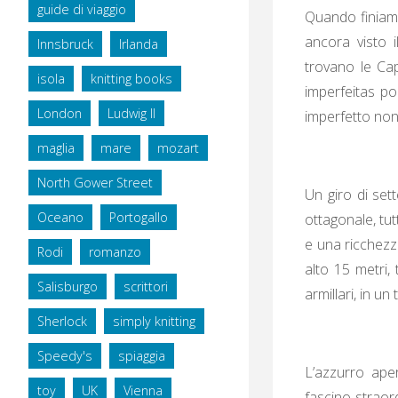
guide di viaggio
Quando finiamo
ancora visto i
Innsbruck
Irlanda
trovano le Cap
isola
knitting books
imperfeitas po
London
Ludwig II
imperfetto no
maglia
mare
mozart
North Gower Street
Un giro di set
Oceano
Portogallo
ottagonale, tu
e una ricchezza 
Rodi
romanzo
alto 15 metri, 
Salisburgo
scrittori
armillari, in un
Sherlock
simply knitting
Speedy's
spiaggia
L’azzurro aper
toy
UK
Vienna
fascino straord