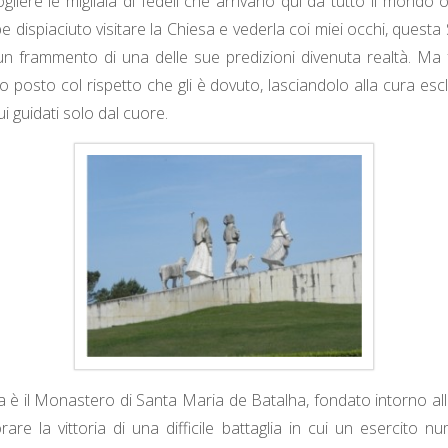
gliere le migliaia di fedeli che arrivano qui da tutto il mondo 
 dispiaciuto visitare la Chiesa e vederla coi miei occhi, questa
n frammento di una delle sue predizioni divenuta realtà. Ma
 posto col rispetto che gli è dovuto, lasciandolo alla cura escl
i guidati solo dal cuore.
 è il Monastero di Santa Maria de Batalha, fondato intorno all
e la vittoria di una difficile battaglia in cui un esercito n