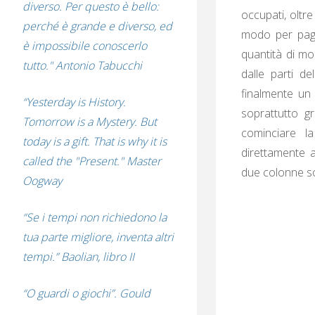
diverso. Per questo è bello:
occupati, oltr
perché è grande e diverso, ed
modo per paga
è impossibile conoscerlo
quantità di mo
tutto." Antonio Tabucchi
dalle parti de
finalmente un
“Yesterday is History.
soprattutto g
Tomorrow is a Mystery. But
cominciare l
today is a gift. That is why it is
direttamente 
called the "Present." Master
due colonne so
Oogway
“Se i tempi non richiedono la
tua parte migliore, inventa altri
tempi.” Baolian, libro II
“O guardi o giochi”. Gould