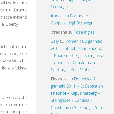
palti delle mura
Scrovegni
ostruiti durante
francesca Fortunato
su
 tracce evidenti
Cappella degli Scrovegni
 al Liberty.
loredana
su
Rose Inglesi
Sally
su
Domenica 2 gennaio
i là dalla baia,
2011: – St Sebastian Friedhof
unciazione, con
– Kapuzinerberg – Steingasse
 rovesciata che
– Candela – Christmas in
ifore all’ultimo
Salzburg – Zum Mohr
Eleonora
su
Domenica 2
gennaio 2011: – St Sebastian
Friedhof – Kapuzinerberg –
arate da arcate
Steingasse – Candela –
rome di grande
Christmas in Salzburg – Zum
icona principale