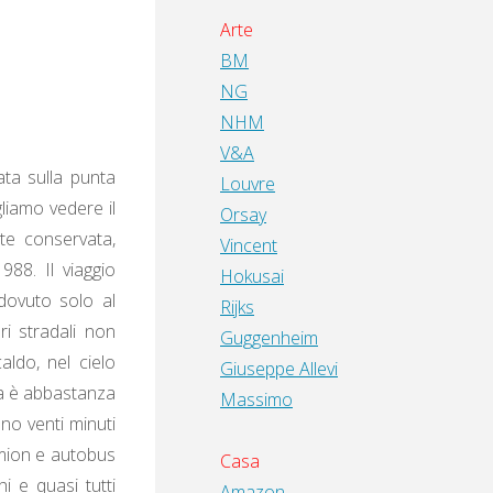
Arte
BM
NG
NHM
V&A
ata sulla punta
Louvre
gliamo vedere il
Orsay
nte conservata,
Vincent
988. Il viaggio
Hokusai
 dovuto solo al
Rijks
ri stradali non
Guggenheim
aldo, nel cielo
Giuseppe Allevi
ia è abbastanza
Massimo
no venti minuti
amion e autobus
Casa
i e quasi tutti
Amazon