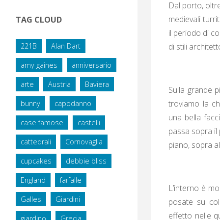
Dal porto, oltr
medievali turri
TAG CLOUD
il periodo di c
221B
Alan Dart
di stili archite
amy gaines
anniversario
arte
Austria
Baviera
Sulla grande pi
troviamo la ch
bunny
capodanno
una bella facc
case famose
castelli
passa sopra il 
cattedrali
Cornovaglia
piano, sopra al
cupcakes
debbie bliss
England
farfalle
L’interno è mo
Galles
Giardini
posate su col
effetto nelle q
giardino
Grecia