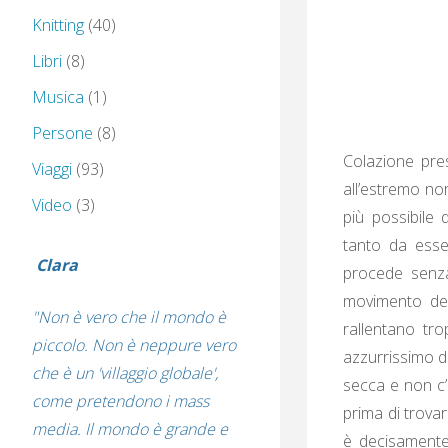
Knitting
(40)
Libri
(8)
Musica
(1)
Persone
(8)
Colazione pres
Viaggi
(93)
all’estremo nor
Video
(3)
più possibile 
tanto da esser
Clara
procede senza 
movimento dei 
"Non è vero che il mondo è
rallentano tro
piccolo. Non è neppure vero
azzurrissimo d
che è un 'villaggio globale',
secca e non c’
come pretendono i mass
prima di trova
media. Il mondo è grande e
è decisamente 