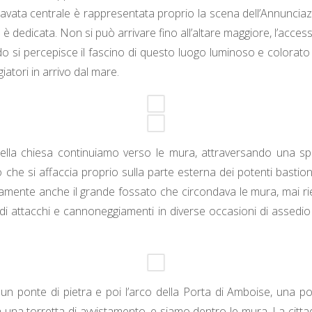
a navata centrale è rappresentata proprio la scena dell’Annuncia
 è dedicata. Non si può arrivare fino all’altare maggiore, l’acce
o si percepisce il fascino di questo luogo luminoso e colorato
giatori in arrivo dal mare.
ella chiesa continuiamo verso le mura, attraversando una sp
 che si affaccia proprio sulla parte esterna dei potenti bastion
amente anche il grande fossato che circondava le mura, mai r
i attacchi e cannoneggiamenti in diverse occasioni di assedio d
un ponte di pietra e poi l’arco della Porta di Amboise, una p
una torretta di avvistamento, e siamo dentro le mura. La citta