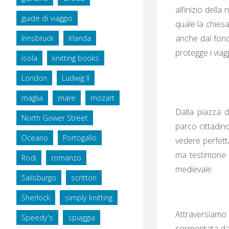
all’inizio dell
guide di viaggio
quale la chiesa
anche dal fond
Innsbruck
Irlanda
protegge i viag
isola
knitting books
London
Ludwig II
maglia
mare
mozart
Dalla piazza d
North Gower Street
parco cittadino
Oceano
Portogallo
vedere perfett
ma testimone d
Rodi
romanzo
medievale.
Salisburgo
scrittori
Sherlock
simply knitting
Attraversiamo 
Speedy's
spiaggia
sormontata da 