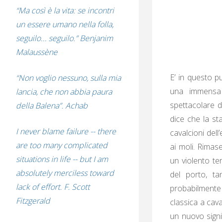
“Ma così è la vita: se incontri
un essere umano nella folla,
seguilo... seguilo.” Benjanim
Malaussène
E’ in questo 
“Non voglio nessuno, sulla mia
una immensa 
lancia, che non abbia paura
spettacolare d
della Balena”. Achab
dice che la st
I never blame failure -- there
cavalcioni del
are too many complicated
ai moli. Rimas
situations in life -- but I am
un violento te
absolutely merciless toward
del porto, ta
lack of effort. F. Scott
probabilmente
Fitzgerald
classica a cav
un nuovo signif