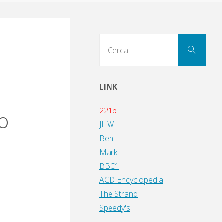
Cerc
Cerca
per:
LINK
221b
io
JHW
Ben
Mark
BBC1
ACD Encyclopedia
The Strand
Speedy's