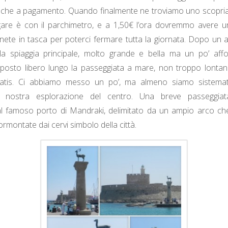
e che a pagamento. Quando finalmente ne troviamo uno scopri
re è con il parchimetro, e a 1,50€ l’ora dovremmo avere u
nete in tasca per poterci fermare tutta la giornata. Dopo un alt
lla spiaggia principale, molto grande e bella ma un po’ affo
 posto libero lungo la passeggiata a mare, non troppo lontan
ratis. Ci abbiamo messo un po’, ma almeno siamo sistema
a nostra esplorazione del centro. Una breve passeggia
al famoso porto di Mandraki, delimitato da un ampio arco che
rmontate dai cervi simbolo della città.