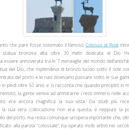
punto che pare fosse sistemato il famoso
Colosso di Rodi
intor
statua bronzea alta oltre 30 metri dedicata al Dio Hel
a essere annoverata tra le 7 meraviglie del mondo dell’antichi
atua del Dio, che risplendeva di bronzo lucido sotto il sole so
l’entrata del porto e le navi dovevano passare sotto le sue gam
e in piedi oltre 50 anni, e si racconta che quando precipitò in 
rremoto, la gente veniva ad ammirarne i resti immersi nelle ac
nto era ancora magnifica la sua vista. Da studi più rec
 la sua vera collocazione non era questa, e neppure la p
allo del porto, ma resta comunque un’opera importante che, olt
icato alla parola “colossale”, ha ispirato molti artisti nei secoli