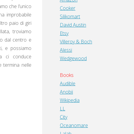
amo che l’unico
Cooker
na improbabile
Silikomart
ro paio di giri
David Austin
llata, troviamo
Etsy
o dal centro e
Villeroy & Boch
ti, e possiamo
Alessi
ta ci conduce
Wedgewood
 termina nelle
Books
Audible
Anobii
Wikipedia
LL
City
Oceanomare
Lalab