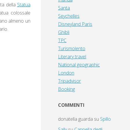
sta della
Statua
Santa
atua colossale
Seychelles
 mano almeno un
Disneyland Paris
ario.
Ghibli
TPC
Turismolento
Literary travel
National geographic
London
Tripadvisor
Booking
COMMENTI
donatella guarda
su
Spillo
Sally
su
Cappella degli