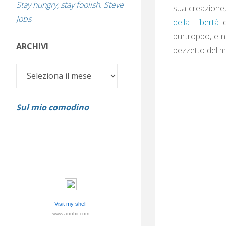
Stay hungry, stay foolish. Steve
sua creazione, 
Jobs
della Libertà
d
purtroppo, e n
ARCHIVI
pezzetto del m
Archivi
Sul mio comodino
Visit my shelf
www.anobii.com