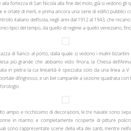
e alla fortezza di San Nicola alla fine del molo, già si vedono gli s
te e orlate di merli, e prima ancora una serie di edifici pubblici c
ontrollo italiano dell’isola, negli anni dal 1912 al 1943, che recano
ttonici tipici del tempo, da quello di regime a quello veneziano, fino
azza di fianco al porto, dalla quale si vedono i mulini bizantini d
iesa più grande che abbiamo visto finora, la Chiesa dell’Ann
iata in pietra la cui linearità è spezzata solo da una linea a V
portale di’ingresso, e un bel campanile a sezione quadrata con tr
l’orologio.
lto ampio e ricchissimo di decorazioni, le tre navate sono sep
onne in marmo e completamente ricoperte di pitture polic
uali sono rappresentate scene della vita dei santi, mentre nell’