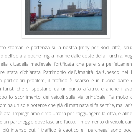
to stamani e partenza sulla nostra Jimny per Rodi città, situ
d dell’isola a poche miglia marine dalle coste della Turchia. Vo
della cittadella medievale fortificata che pare sia perfettame
e stata dichiarata Patrimonio dell’Umanità dall’Unesco nel 1
particolari problemi, il traffico è scarso e in buona parte
turisti che si spostano da un punto all’altro, e anche i lavo
ppo lo scorrimento dei veicoli sulla via principale. Fa molto c
omina un sole potente che già di mattinata si fa sentire, ma l’ar
è afa. Impieghiamo circa un’ora per raggiungere la città, e alme
re un parcheggio dove lasciare l’auto. Il movimento di veicoli, c
più intenso qui, il traffico è caotico e i parcheggi sono poch