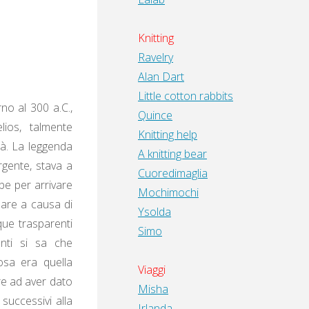
Knitting
Ravelry
Alan Dart
Little cotton rabbits
no al 300 a.C.,
Quince
ios, talmente
Knitting help
tà. La leggenda
A knitting bear
rgente, stava a
Cuoredimaglia
be per arrivare
Mochimochi
mare a causa di
Ysolda
que trasparenti
Simo
enti si sa che
osa era quella
Viaggi
re ad aver dato
Misha
 successivi alla
Irlanda