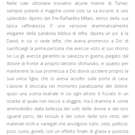
Nelle sale vittoriane troviamo alcune marine di Turner,
sempre potenti e magiche come solo lui sa essere, e uno
splendido dipinto del Pre-Raffaellita Millais, intriso della sua
tipica raffinatezza. E’ una versione drammaticamente
elegante della parabola biblica di Iefte, dipinta un po’ à la
David, in cui si vede Iefte, che aveva promesso a Dio di
sacrificargli la prima persona che avesse visto al suo ritorno
se Lui gli avesse garantito la salvezza in guerra, piegato dal
dolore di fronte al proprio destino sfortunato, in quanto per
mantenere la sua promessa a Dio dovrà uccidere proprio la
sua unica figlia, che lo aveva accolto sulla porta di casa.
L’azione è bloccata nel momento paralizzante del dolore,
quasi una scena teatrale in cui ogni attore è fissato in un
istante al quale non riesce a sfuggire, ma il dramma è come
ammorbidito dalla bellezza dei volti delle donne e dei loro
sguardi persi, dei tessuti e dei colori delle loro vesti, dei
materiali ricchi e variegati che avvolgono tutto: sete, pellicce,
pizzi, cuoio, gioielli, con un effetto finale di grazia e purezza