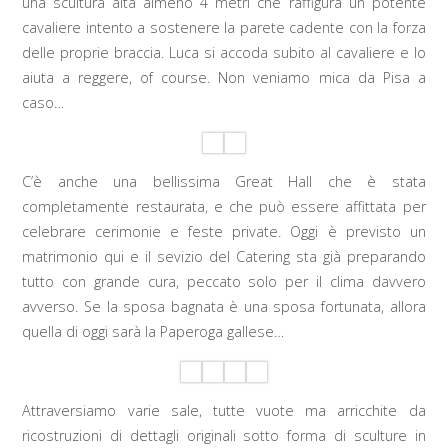
una scultura alta almeno 4 metri che raffigura un potente
cavaliere intento a sostenere la parete cadente con la forza
delle proprie braccia. Luca si accoda subito al cavaliere e lo
aiuta a reggere, of course. Non veniamo mica da Pisa a
caso…
C’è anche una bellissima Great Hall che è stata
completamente restaurata, e che può essere affittata per
celebrare cerimonie e feste private. Oggi è previsto un
matrimonio qui e il sevizio del Catering sta già preparando
tutto con grande cura, peccato solo per il clima davvero
avverso. Se la sposa bagnata è una sposa fortunata, allora
quella di oggi sarà la Paperoga gallese…
Attraversiamo varie sale, tutte vuote ma arricchite da
ricostruzioni di dettagli originali sotto forma di sculture in