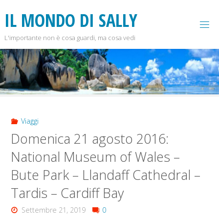
Salta
I
L
M
O
N
D
O
D
I
S
A
L
L
Y
al
contenuto
L'importante non è cosa guardi, ma cosa vedi
Viaggi
Domenica 21 agosto 2016:
National Museum of Wales –
Bute Park – Llandaff Cathedral –
Tardis – Cardiff Bay
Settembre 21, 2019
0