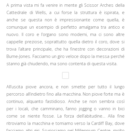
A prima vista mi fa venire in mente gli Scissor Arches della
Cattedrale di Wells, a cui forse la struttura è ispirata, e
anche se questa non è impressionante come quella, è
comunque un esempio di perfetto amalgama tra antico e
nuovo. Il coro e l’organo sono moderni, ma ci sono altre
cappelle preziose, soprattutto quella dietro il coro, dove si
trova l’altare principale, che ha finestre con decorazioni di
Burne-Jones. Facciamo un giro veloce dopo la messa perché
stanno già chiudendo, ma sono contenta di questa visita.
All’uscita piove ancora, e non smette per tutto il lungo
percorso all’indietro fino alla macchina. Non piove forte ma è
continuo, alquanto fastidioso. Anche se non sembra così
per i locali, che camminano, fanno jogging o vanno in bici
come se niente fosse. La forza dell’abitudine… Alla fine
ritroviamo la macchina e torniamo verso la Cardiff Bay, dove
facciamo altri giri. Scuriosiamo nel Millennium Centre, molto