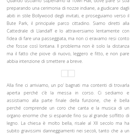
Quando usciamo superiamo la Town Hall, dove pare si stia
preparando una cerimonia di nozze indiane, a giudicare dagli
abiti in stile Bollywood degli invitati, e proseguiamo verso il
Bute Park, il principale parco cittadino. Siamo diretti alla
Cattedrale di Llandaff e lo attraversiamo lentamente con
l’idea di fare una passeggiata, ma non ci eravamo resi conto
che fosse così lontana. Il problema non è solo la distanza
ma il fatto che piove di nuovo, leggero e fitto, e non pare
abbia intenzione di smettere a breve.
Alla fine ci arriviamo, un po’ bagnati ma contenti di trovarla
aperta perché c’è la messa in corso. Ci sediamo e
assistiamo alla parte finale della funzione, che è bella
perché comprende un coro che canta e la musica di un
organo enorme che si espande fino su al grande soffitto di
legno. La chiesa è molto bella, risale al XII secolo ma ha
subito gravissimi danneggiamenti nei secoli, tanto che a un