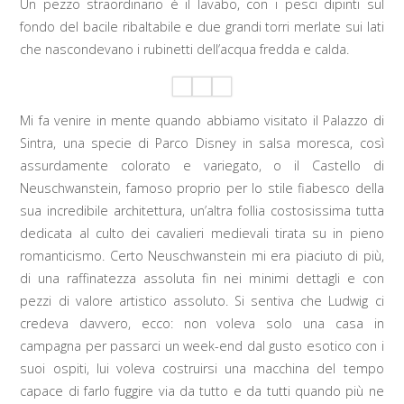
Un pezzo straordinario è il lavabo, con i pesci dipinti sul
fondo del bacile ribaltabile e due grandi torri merlate sui lati
che nascondevano i rubinetti dell’acqua fredda e calda.
Mi fa venire in mente quando abbiamo visitato il Palazzo di
Sintra, una specie di Parco Disney in salsa moresca, così
assurdamente colorato e variegato, o il Castello di
Neuschwanstein, famoso proprio per lo stile fiabesco della
sua incredibile architettura, un’altra follia costosissima tutta
dedicata al culto dei cavalieri medievali tirata su in pieno
romanticismo. Certo Neuschwanstein mi era piaciuto di più,
di una raffinatezza assoluta fin nei minimi dettagli e con
pezzi di valore artistico assoluto. Si sentiva che Ludwig ci
credeva davvero, ecco: non voleva solo una casa in
campagna per passarci un week-end dal gusto esotico con i
suoi ospiti, lui voleva costruirsi una macchina del tempo
capace di farlo fuggire via da tutto e da tutti quando più ne