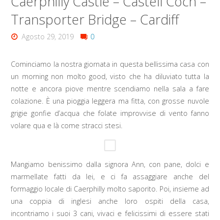
Caerphilly Castle – Castell Coch –
Transporter Bridge – Cardiff
Agosto 29, 2019
0
Cominciamo la nostra giornata in questa bellissima casa con
un morning non molto good, visto che ha diluviato tutta la
notte e ancora piove mentre scendiamo nella sala a fare
colazione. È una pioggia leggera ma fitta, con grosse nuvole
grigie gonfie d’acqua che folate improvvise di vento fanno
volare qua e là come stracci stesi.
Mangiamo benissimo dalla signora Ann, con pane, dolci e
marmellate fatti da lei, e ci fa assaggiare anche del
formaggio locale di Caerphilly molto saporito. Poi, insieme ad
una coppia di inglesi anche loro ospiti della casa,
incontriamo i suoi 3 cani, vivaci e felicissimi di essere stati