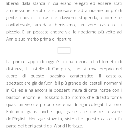
liberati dalla stanza in cui erano relegati ed essere stati
ammessi nel salotto a scuriosare e ad annusare un po’ di
gente nuova. La casa è davvero stupenda, enorme e
confortevole, arredata benissimo, un vero castello in
piccolo. E’ un peccato andare via, lo ripetiamo più volte ad
Ann e suo marito prima di ripartire.
La prima tappa di oggi è a una decina di chilometri di
distanza, il castello di Caerphilly, che si trova proprio nel
cuore di questo paesino carateristico. Il castello,
spettacolare già da fuori, è il più grande dei castelli normanni
in Galles e ha ancora le possenti mura di cinta intatte con i
bastioni enormi e il fossato tutto intorno, che di fatto forma
quasi un vero e proprio sistema di laghi collegati tra loro.
Entriamo gratis anche qui, grazie alle nostre tessere
dell’English Heritage stavolta, visto che questo castello fa
parte dei beni gestiti dal World Heritage.