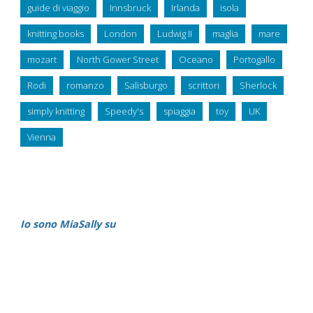
guide di viaggio
Innsbruck
Irlanda
isola
knitting books
London
Ludwig II
maglia
mare
mozart
North Gower Street
Oceano
Portogallo
Rodi
romanzo
Salisburgo
scrittori
Sherlock
simply knitting
Speedy's
spiaggia
toy
UK
Vienna
Io sono MiaSally su