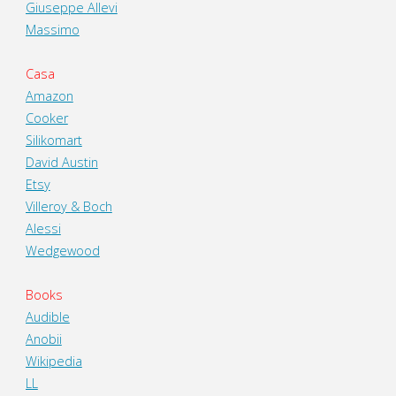
Giuseppe Allevi
Massimo
Casa
Amazon
Cooker
Silikomart
David Austin
Etsy
Villeroy & Boch
Alessi
Wedgewood
Books
Audible
Anobii
Wikipedia
LL