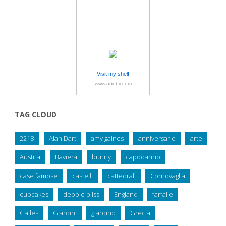
Visit my shelf
www.anobii.com
TAG CLOUD
221B
Alan Dart
amy gaines
anniversario
arte
Austria
Baviera
bunny
capodanno
case famose
castelli
cattedrali
Cornovaglia
cupcakes
debbie bliss
England
farfalle
Galles
Giardini
giardino
Grecia