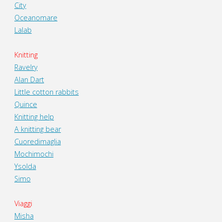
City
Oceanomare
Lalab
Knitting
Ravelry
Alan Dart
Little cotton rabbits
Quince
Knitting help
A knitting bear
Cuoredimaglia
Mochimochi
Ysolda
Simo
Viaggi
Misha