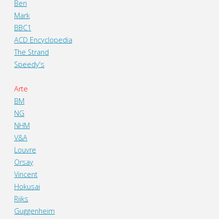
Ben
Mark
BBC1
ACD Encyclopedia
The Strand
Speedy's
Arte
BM
NG
NHM
V&A
Louvre
Orsay
Vincent
Hokusai
Rijks
Guggenheim