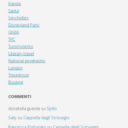
Irlanda
Santa
Seychelles
Disneyland Paris
Ghibli
TPC
Turismolento
Literary travel
National geographic
London
Tripadvisor
Booking
COMMENTI
donatella guarda
su
Spillo
Sally
su
Cappella degli Scrovegni
francesca Fortunato
su
Cappella degli Scrovegni