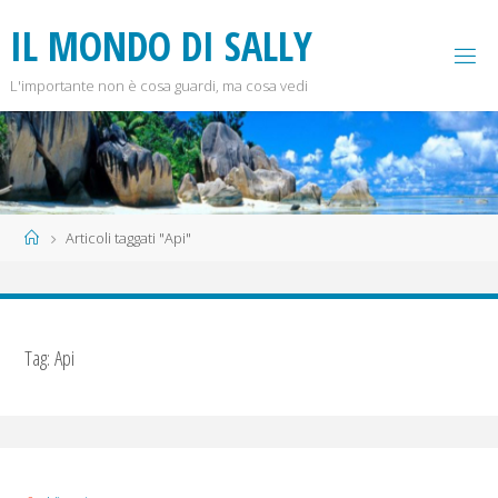
Salta
I
L
M
O
N
D
O
D
I
S
A
L
L
Y
al
contenuto
L'importante non è cosa guardi, ma cosa vedi
Home
Articoli taggati "Api"
Tag:
Api