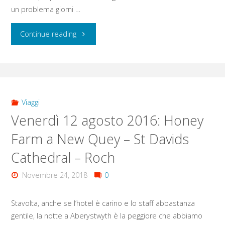
un problema giorni …
"Giovedì
Continue reading
18
agosto
2016:
Viaggi
Venerdì 12 agosto 2016: Honey
Aberglasney
Farm a New Quey – St Davids
Garden
Cathedral – Roch
–
Novembre 24, 2018
0
Wales
Stavolta, anche se l’hotel è carino e lo staff abbastanza
National
gentile, la notte a Aberystwyth è la peggiore che abbiamo