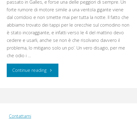
Botanic
passato in Galles, e forse una delle peggiori di sempre. Un
forte rumore di motore simile a una ventola gigante viene
Garden
dal corridoio e non smette mai per tutta la notte. Il fatto che
abbiamo trovato dei tappi per le orecchie sul comodino non
–
è stato incoraggiante, e infatti verso le 4 del mattino devo
cedere e usarli, anche se non è che risolvano davvero il
Swansea"
problema, lo mitigano solo un po’. Un vero disagio, per me
che odio i …
"Venerdì
Continue reading
12
agosto
2016:
Contattami
Honey
Farm