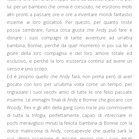
lui: per un bambino che ormai è cresciuto, ne esistono molti
altri pronti a passare ore e ore a inventare mondi fantastici
insieme ai loro giocattoli. Per questo, per quanto triste
possa sembrare, l’unica cosa giusta che Andy può fare è
donare i suoi compagni di tante avventure ad un’altra
bambina, Bonnie, perché da quel momento in poi sia lei a
gioire della loro compagnia e del loro amore totale ed
esclusivo, e perché la loro esistenza continui ad avere un
senso e uno scopo.
Ed è proprio quello che Andy farà, non prima però di aver
giocato con loro per un’ultima volta come un tempo, per
ringraziare i suoi vecchi amici di tutte le ore felici passate
insieme. Le immagini finali di Andy e Bonnie che giocano con
Woody, Rex e gli altri della gang sono tra le più commoventi
di tutta la trilogia, perfettamente capaci di intrecciare in
pochi meravigliosi minuti la felicità bambina di Bonnie con la
dolce malinconia di Andy, consapevole che quella sarà la
sua ultima occasione di giocare ancora con i suoi amati