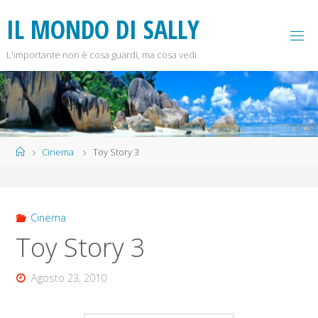
Salta
I
L
M
O
N
D
O
D
I
S
A
L
L
Y
al
contenuto
L'importante non è cosa guardi, ma cosa vedi
Home
Cinema
Toy Story 3
Cinema
Toy Story 3
Agosto 23, 2010