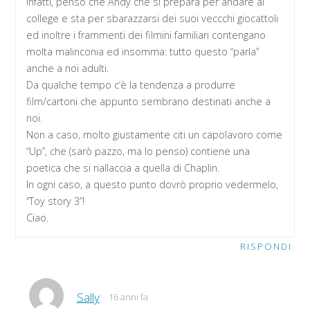
Infatti, penso che Andy che si prepara per andare al
college e sta per sbarazzarsi dei suoi veccchi giocattoli
ed inoltre i frammenti dei filmini familiari contengano
molta malinconia ed insomma: tutto questo “parla”
anche a noi adulti.
Da qualche tempo c’è la tendenza a produrre
film/cartoni che appunto sembrano destinati anche a
noi.
Non a caso, molto giustamente citi un capolavoro come
“Up”, che (sarò pazzo, ma lo penso) contiene una
poetica che si riallaccia a quella di Chaplin.
In ogni caso, a questo punto dovrò proprio vedermelo,
“Toy story 3”!
Ciao.
RISPONDI
Sally
16 anni fa