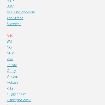
Mark
BBC1
ACD Encyclopedia
The Strand
Speedy's
Arte
BM
NG
NHM
V&A
Louvre
Orsay
Vincent
Hokusai
Rijks
Guggenheim
Giuseppe Allevi