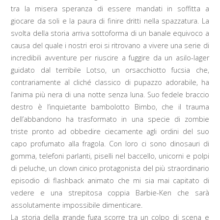
tra la misera speranza di essere mandati in soffitta a
giocare da soli e la paura di finire dritti nella spazzatura. La
svolta della storia arriva sottoforma di un banale equivoco a
causa del quale i nostri eroi si ritrovano a vivere una serie di
incredibili avventure per riuscire a fuggire da un asilo-lager
guidato dal terribile Lotso, un orsacchiotto fucsia che,
contrariamente al cliché classico di pupazzo adorabile, ha
l’anima più nera di una notte senza luna. Suo fedele braccio
destro è l’inquietante bambolotto Bimbo, che il trauma
dell’abbandono ha trasformato in una specie di zombie
triste pronto ad obbedire ciecamente agli ordini del suo
capo profumato alla fragola. Con loro ci sono dinosauri di
gomma, telefoni parlanti, piselli nel baccello, unicorni e polpi
di peluche, un clown cinico protagonista del più straordinario
episodio di flashback animato che mi sia mai capitato di
vedere e una strepitosa coppia Barbie-Ken che sarà
assolutamente impossibile dimenticare.
La storia della grande fuga scorre tra un colpo di scena e