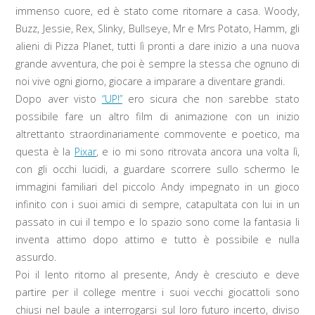
immenso cuore, ed è stato come ritornare a casa. Woody,
Buzz, Jessie, Rex, Slinky, Bullseye, Mr e Mrs Potato, Hamm, gli
alieni di Pizza Planet, tutti lì pronti a dare inizio a una nuova
grande avventura, che poi è sempre la stessa che ognuno di
noi vive ogni giorno, giocare a imparare a diventare grandi.
Dopo aver visto
“UP!”
ero sicura che non sarebbe stato
possibile fare un altro film di animazione con un inizio
altrettanto straordinariamente commovente e poetico, ma
questa è la
Pixar
, e io mi sono ritrovata ancora una volta lì,
con gli occhi lucidi, a guardare scorrere sullo schermo le
immagini familiari del piccolo Andy impegnato in un gioco
infinito con i suoi amici di sempre, catapultata con lui in un
passato in cui il tempo e lo spazio sono come la fantasia li
inventa attimo dopo attimo e tutto è possibile e nulla
assurdo.
Poi il lento ritorno al presente, Andy è cresciuto e deve
partire per il college mentre i suoi vecchi giocattoli sono
chiusi nel baule a interrogarsi sul loro futuro incerto, diviso