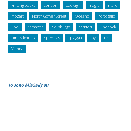
knitting books
London
Ludwig II
maglia
mare
mozart
North Gower Street
Oceano
Portogallo
Rodi
romanzo
Salisburgo
scrittori
Sherlock
simply knitting
Speedy's
spiaggia
toy
UK
Vienna
Io sono MiaSally su