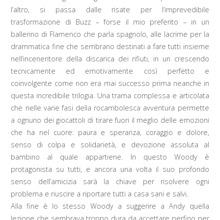
l’altro, si passa dalle risate per l’imprevedibile
trasformazione di Buzz – forse il mio preferito – in un
ballerino di Flamenco che parla spagnolo, alle lacrime per la
drammatica fine che sembrano destinati a fare tutti insieme
nell’inceneritore della discarica dei rifiuti, in un crescendo
tecnicamente ed emotivamente così perfetto e
coinvolgente come non era mai successo prima neanche in
questa incredibile trilogia. Una trama complessa e articolata
che nelle varie fasi della rocambolesca avventura permette
a ognuno dei giocattoli di tirare fuori il meglio delle emozioni
che ha nel cuore: paura e speranza, coraggio e dolore,
senso di colpa e solidarietà, e devozione assoluta al
bambino al quale appartiene. In questo Woody è
protagonista su tutti, e ancora una volta il suo profondo
senso dell’amicizia sarà la chiave per risolvere ogni
problema e riuscire a riportare tutti a casa sani e salvi.
Alla fine è lo stesso Woody a suggerire a Andy quella
lezione che sembrava troppo dura da accettare perfino per