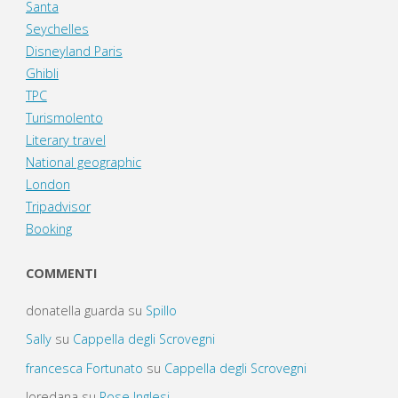
Santa
Seychelles
Disneyland Paris
Ghibli
TPC
Turismolento
Literary travel
National geographic
London
Tripadvisor
Booking
COMMENTI
donatella guarda
su
Spillo
Sally
su
Cappella degli Scrovegni
francesca Fortunato
su
Cappella degli Scrovegni
loredana
su
Rose Inglesi