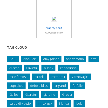
Visit my shelf
www.anobii.com
TAG CLOUD
221B
Alan Dart
amy gaines
anniversario
arte
Austria
Baviera
bunny
capodanno
case famose
castelli
cattedrali
Cornovaglia
cupcakes
debbie bliss
England
farfalle
Galles
Giardini
giardino
Grecia
guide di viaggio
Innsbruck
Irlanda
isola