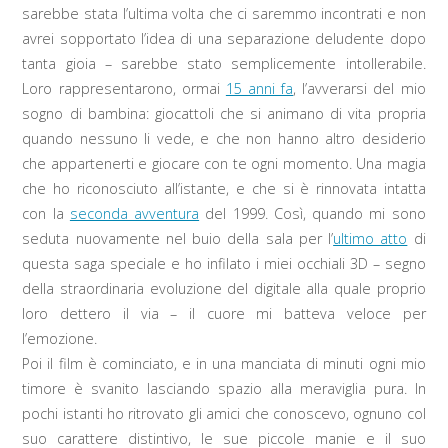
sarebbe stata l’ultima volta che ci saremmo incontrati e non
avrei sopportato l’idea di una separazione deludente dopo
tanta gioia – sarebbe stato semplicemente intollerabile.
Loro rappresentarono, ormai
15 anni fa
, l’avverarsi del mio
sogno di bambina: giocattoli che si animano di vita propria
quando nessuno li vede, e che non hanno altro desiderio
che appartenerti e giocare con te ogni momento. Una magia
che ho riconosciuto all’istante, e che si è rinnovata intatta
con la
seconda avventura
del 1999. Così, quando mi sono
seduta nuovamente nel buio della sala per l’
ultimo atto
di
questa saga speciale e ho infilato i miei occhiali 3D – segno
della straordinaria evoluzione del digitale alla quale proprio
loro dettero il via – il cuore mi batteva veloce per
l’emozione.
Poi il film è cominciato, e in una manciata di minuti ogni mio
timore è svanito lasciando spazio alla meraviglia pura. In
pochi istanti ho ritrovato gli amici che conoscevo, ognuno col
suo carattere distintivo, le sue piccole manie e il suo