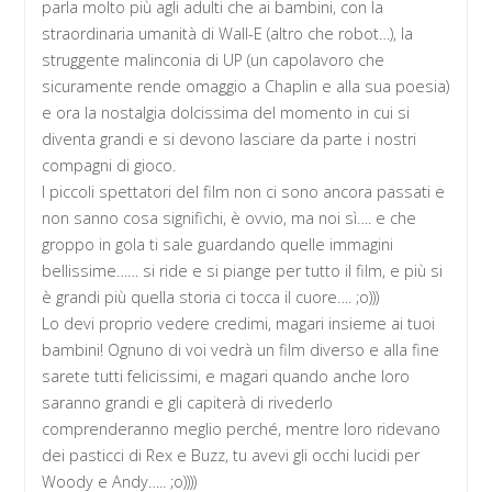
parla molto più agli adulti che ai bambini, con la
straordinaria umanità di Wall-E (altro che robot…), la
struggente malinconia di UP (un capolavoro che
sicuramente rende omaggio a Chaplin e alla sua poesia)
e ora la nostalgia dolcissima del momento in cui si
diventa grandi e si devono lasciare da parte i nostri
compagni di gioco.
I piccoli spettatori del film non ci sono ancora passati e
non sanno cosa significhi, è ovvio, ma noi sì…. e che
groppo in gola ti sale guardando quelle immagini
bellissime…… si ride e si piange per tutto il film, e più si
è grandi più quella storia ci tocca il cuore…. ;o)))
Lo devi proprio vedere credimi, magari insieme ai tuoi
bambini! Ognuno di voi vedrà un film diverso e alla fine
sarete tutti felicissimi, e magari quando anche loro
saranno grandi e gli capiterà di rivederlo
comprenderanno meglio perché, mentre loro ridevano
dei pasticci di Rex e Buzz, tu avevi gli occhi lucidi per
Woody e Andy….. ;o))))