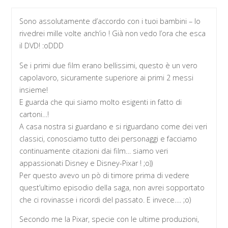
Sono assolutamente d’accordo con i tuoi bambini – lo
rivedrei mille volte anch’io ! Già non vedo l’ora che esca
il DVD! :oDDD
Se i primi due film erano bellissimi, questo è un vero
capolavoro, sicuramente superiore ai primi 2 messi
insieme!
E guarda che qui siamo molto esigenti in fatto di
cartoni…!
A casa nostra si guardano e si riguardano come dei veri
classici, conosciamo tutto dei personaggi e facciamo
continuamente citazioni dai film… siamo veri
appassionati Disney e Disney-Pixar ! ;o))
Per questo avevo un pò di timore prima di vedere
quest’ultimo episodio della saga, non avrei sopportato
che ci rovinasse i ricordi del passato. E invece…. ;o)
Secondo me la Pixar, specie con le ultime produzioni,