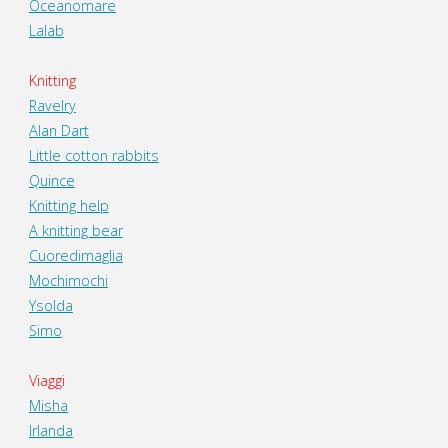
Oceanomare
Lalab
Knitting
Ravelry
Alan Dart
Little cotton rabbits
Quince
Knitting help
A knitting bear
Cuoredimaglia
Mochimochi
Ysolda
Simo
Viaggi
Misha
Irlanda